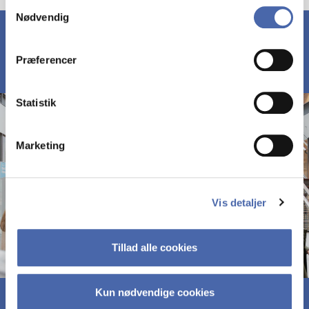
Samtykkevalg
Nødvendig
markedsføring. Du bestemmer selv - og kan altid trække
dit samtykke tilbage via knappen nederst til højre.
Præferencer
Statistik
Marketing
Vis detaljer
Tillad alle cookies
Kun nødvendige cookies