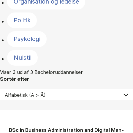
Organisation og ledelse
Politik
Psykologi
Nulstil
Viser 3 ud af 3 Bacheloruddannelser
Sortér efter
BSc in Busi­ness Ad­min­is­tra­tion and Di­git­al Man­