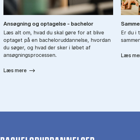
An­søg­ning og op­ta­gel­se - ba­chel­or
Sam­men
Læs alt om, hvad du skal gøre for at blive
Er du i 
optaget på en bacheloruddannelse, hvordan
sammenl
du søger, og hvad der sker i løbet af
ansøgningsprocessen.
Læs me
Læs mere