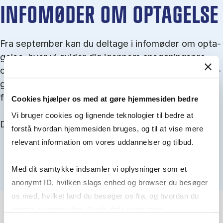
IN­FO­MØ­DER OM OP­TA­GEL­SE
Fra september kan du del­tage i in­fo­mø­der om op­ta­
gel­se, hvor vi gu­i­der dig igen­nem an­søg­nings­pro­
ces­sen, og for­tæl­ler om kvo­te 1 og 2, sprog- og ad­
gangs­krav, og hvordan du forbedrer dine chancer
for at blive optaget.
Cookies hjælper os med at gøre hjemmesiden bedre
Vi bruger cookies og lignende teknologier til bedre at
Du kan finde alle events her i slutningen af august.
forstå hvordan hjemmesiden bruges, og til at vise mere
relevant information om vores uddannelser og tilbud.
Med dit samtykke indsamler vi oplysninger som et
anonymt ID, hvilken slags enhed og browser du besøger
os med, hvilket land du besøger os fra, og hvordan du
bruger hjemmesiden. Nogle data deles med
tredjepartsværktøjer, som vi bruger til statistik og