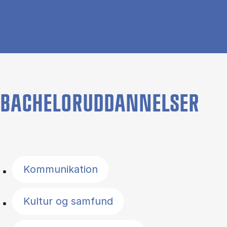
BACHELORUDDANNELSER
Filter by topics
Kommunikation
Kultur og samfund