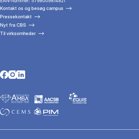
EAN-nummer: 5798009814821
Kontakt os og besøg campus
Pressekontakt
Nyt fra CBS
Til virksomheder
Opens in a new tab
Opens in a new tab
Opens in a new tab