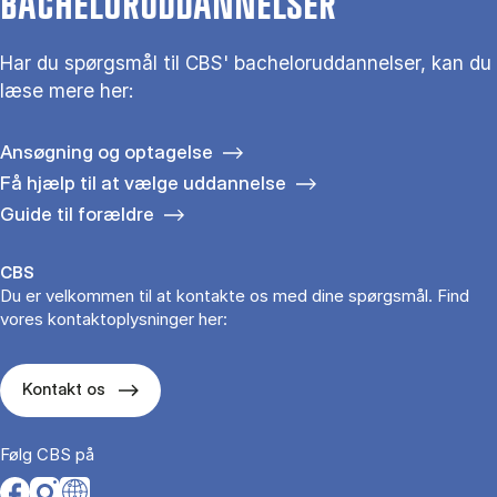
BACHELORUDDANNELSER
Har du spørgsmål til CBS' bacheloruddannelser, kan du
læse mere her:
Ansøgning og optagelse
Få hjælp til at vælge uddannelse
Guide til forældre
CBS
Du er velkommen til at kontakte os med dine spørgsmål. Find
vores kontaktoplysninger her:
Kontakt os
Følg CBS på
Opens in a new tab
Opens in a new tab
Opens in a new tab