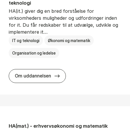
teknologi
HA(it.) giver dig en bred forståelse for
virksomheders muligheder og udfordringer inden
for it. Du får redskaber til at udvælge, udvikle og
implementere it…
IT og teknologi
Økonomi og matematik
Organisation og ledelse
HA(it.) - erhvervs­økonomi og in
Om uddannelsen
HA(mat.) - erhvervs­økonomi og ma­te­ma­tik