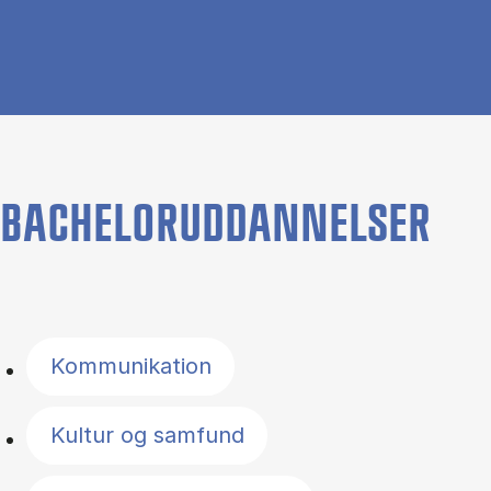
BACHELORUDDANNELSER
Filter by topics
Kommunikation
Kultur og samfund