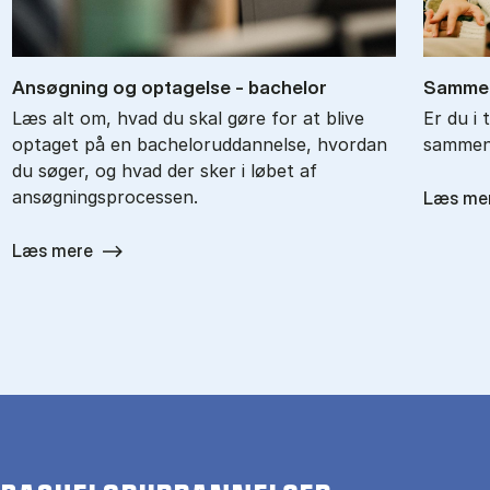
An­søg­ning og op­ta­gel­se - ba­chel­or
Sam­men
Læs alt om, hvad du skal gøre for at blive
Er du i 
optaget på en bacheloruddannelse, hvordan
sammenl
du søger, og hvad der sker i løbet af
ansøgningsprocessen.
Læs me
Læs mere