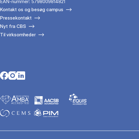
EAN-nummer: 5798009814821
Kontakt os og besøg campus
Pressekontakt
Nyt fra CBS
Til virksomheder
Opens in a new tab
Opens in a new tab
Opens in a new tab