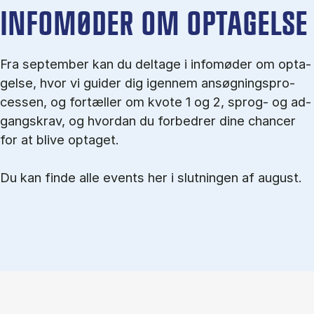
IN­FO­MØ­DER OM OP­TA­GEL­SE
Fra september kan du del­tage i in­fo­mø­der om op­ta­
gel­se, hvor vi gu­i­der dig igen­nem an­søg­nings­pro­
ces­sen, og for­tæl­ler om kvo­te 1 og 2, sprog- og ad­
gangs­krav, og hvordan du forbedrer dine chancer
for at blive optaget.
Du kan finde alle events her i slutningen af august.