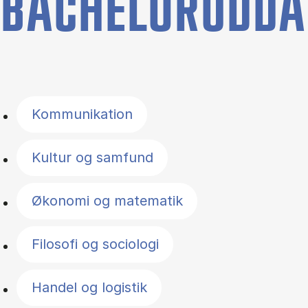
BACHELORUDDA
Filter by topics
Kommunikation
Kultur og samfund
Økonomi og matematik
Filosofi og sociologi
Handel og logistik