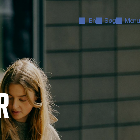
En
Søg
Menu
R