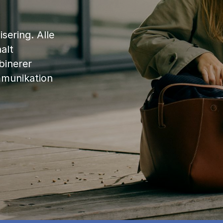
sering. Alle
alt
binerer
mmunikation