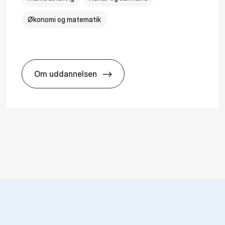
Økonomi og matematik
Om uddannelsen
HA i mar­keds- og kul­tu­r­a­na­ly­se