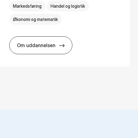
Markedsføring
Handel og logistik
Økonomi og matematik
Om uddannelsen
HA al­men erhvervs­økonomi