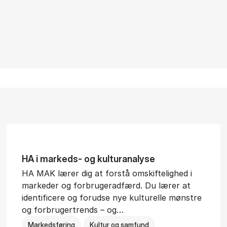
HA i mar­keds- og kul­tu­r­a­na­ly­se
HA MAK lærer dig at forstå omskiftelighed i
markeder og forbrugeradfærd. Du lærer at
identificere og forudse nye kulturelle mønstre
og forbrugertrends – og…
Markedsføring
Kultur og samfund