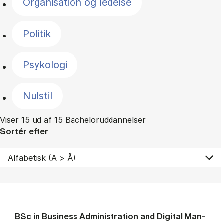
Organisation og ledelse
Politik
Psykologi
Nulstil
Viser 15 ud af 15 Bacheloruddannelser
Sortér efter
BSc in Busi­ness Ad­min­is­tra­tion and Di­git­al Man­