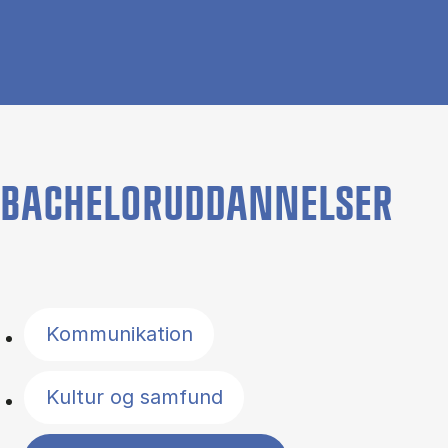
BACHELORUDDANNELSER
Filter by topics
Kommunikation
Kultur og samfund