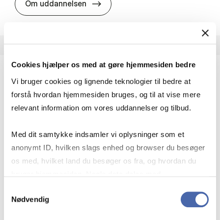
HA i pro­jekt­le­del­se
Om uddannelsen
Cookies hjælper os med at gøre hjemmesiden bedre
Vi bruger cookies og lignende teknologier til bedre at
HA(fil.) - erhvervs­økonomi og fi­lo­so­fi
forstå hvordan hjemmesiden bruges, og til at vise mere
HA(fil.) giver dig en forståelse af de udfordringer,
relevant information om vores uddannelser og tilbud.
virksomheder møder i vores komplekse verden.
Du lærer om virksomheders behov for økonomisk
Med dit samtykke indsamler vi oplysninger som et
effektivitet og…
anonymt ID, hvilken slags enhed og browser du besøger
Økonomi og matematik
Kultur og samfund
os med, hvilket land du besøger os fra, og hvordan du
Filosofi og sociologi
bruger hjemmesiden. Nogle data deles med
tredjepartsværktøjer, som vi bruger til statistik og
Samtykkevalg
Nødvendig
markedsføring. Du bestemmer selv - og kan altid trække
HA(fil.) - erhvervs­økonomi og fi­lo­
Om uddannelsen
dit samtykke tilbage via knappen nederst til højre.