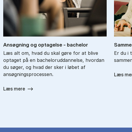
An­søg­ning og op­ta­gel­se - ba­chel­or
Sam­men
Læs alt om, hvad du skal gøre for at blive
Er du i 
optaget på en bacheloruddannelse, hvordan
sammenl
du søger, og hvad der sker i løbet af
ansøgningsprocessen.
Læs me
Læs mere