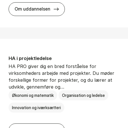
HA i mar­keds- og kul­tu­r­a­na­ly­se
Om uddannelsen
HA i pro­jekt­le­del­se
HA PRO giver dig en bred forståelse for
virksomheders arbejde med projekter. Du møder
forskellige former for projekter, og du lærer at
udvikle, gennemføre og…
Økonomi og matematik
Organisation og ledelse
Innovation og iværksætteri