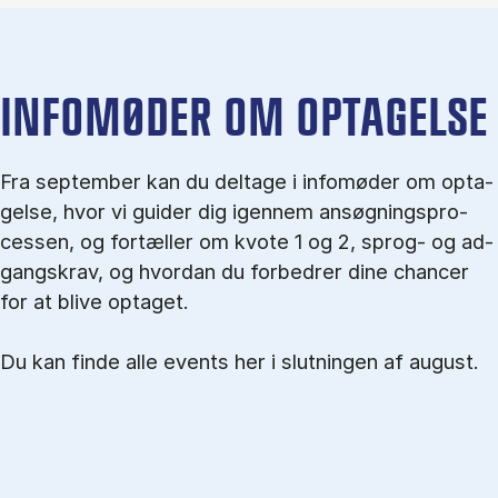
IN­FO­MØ­DER OM OP­TA­GEL­SE
Fra september kan du del­tage i in­fo­mø­der om op­ta­
gel­se, hvor vi gu­i­der dig igen­nem an­søg­nings­pro­
ces­sen, og for­tæl­ler om kvo­te 1 og 2, sprog- og ad­
gangs­krav, og hvordan du forbedrer dine chancer
for at blive optaget.
Du kan finde alle events her i slutningen af august.