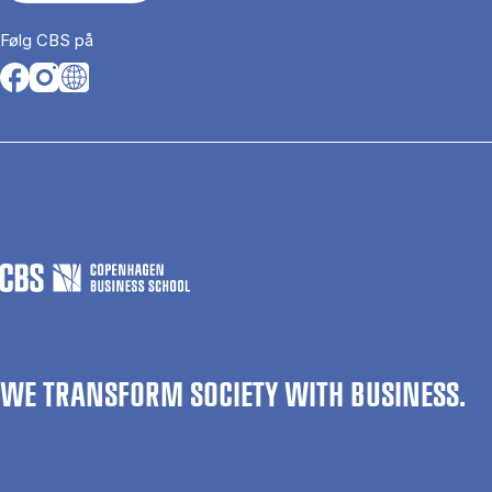
Følg CBS på
Opens in a new tab
Opens in a new tab
Opens in a new tab
WE TRANSFORM SOCIETY WITH BUSINESS.