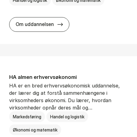
Handel og logistik
Økonomi og matematik
BSc in In­ter­na­tion­al Ship­ping a
Om uddannelsen
HA al­men erhvervs­økonomi
HA er en bred erhvervsøkonomisk uddannelse,
der lærer dig at forstå sammenhængene i
virksomheders økonomi. Du lærer, hvordan
virksomheder opnår deres mål og…
Markedsføring
Handel og logistik
Økonomi og matematik