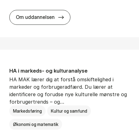
HA al­men erhvervs­økonomi
Om uddannelsen
HA i mar­keds- og kul­tu­r­a­na­ly­se
HA MAK lærer dig at forstå omskiftelighed i
markeder og forbrugeradfærd. Du lærer at
identificere og forudse nye kulturelle mønstre og
forbrugertrends – og…
Markedsføring
Kultur og samfund
Økonomi og matematik