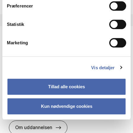
Præferencer
Statistik
Marketing
HA(it.) - erhvervs­økonomi og informations­
teknologi
HA(it.) giver dig en bred forståelse for
Vis detaljer
virksomheders muligheder og udfordringer inden
for it. Du får redskaber til at udvælge, udvikle og
implementere it…
Tillad alle cookies
IT og teknologi
Økonomi og matematik
Organisation og ledelse
Kun nødvendige cookies
HA(it.) - erhvervs­økonomi og in
Om uddannelsen