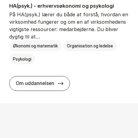
HA(psyk.) - erhvervs­økonomi og psy­ko­lo­gi
På HA(psyk.) lærer du både at forstå, hvordan en
virksomhed fungerer og om en af virksomhedens
vigtigste ressourcer: medarbejderne. Du bliver
dygtig til at…
Økonomi og matematik
Organisation og ledelse
Psykologi
HA(psyk.) - erhvervs­økonomi og ps
Om uddannelsen