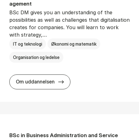
age­ment
BSc DM gives you an understanding of the
possibilities as well as challenges that digitalisation
creates for companies. You will learn to work
with strategy,…
IT og teknologi
Økonomi og matematik
Organisation og ledelse
BSc in Busi­ness Ad­min­is­tra­tion
Om uddannelsen
BSc in Busi­ness Ad­min­is­tra­tion and Ser­vice