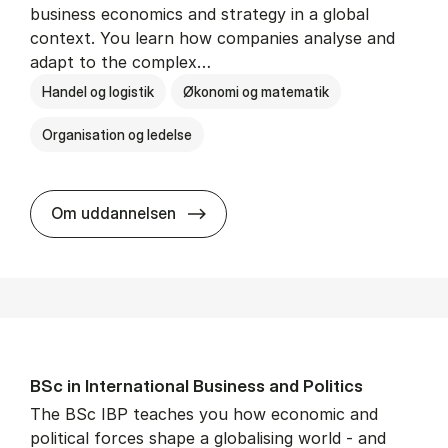
business economics and strategy in a global
context. You learn how companies analyse and
adapt to the complex…
Handel og logistik
Økonomi og matematik
Organisation og ledelse
BSc in In­ter­na­tion­al Busi­ness
Om uddannelsen
BSc in In­ter­na­tion­al Busi­ness and Polit­ics
The BSc IBP teaches you how economic and
political forces shape a globalising world - and