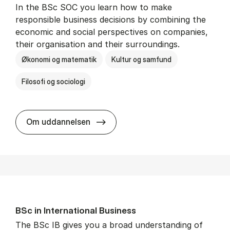
In the BSc SOC you learn how to make
responsible business decisions by combining the
economic and social perspectives on companies,
their organisation and their surroundings.
Økonomi og matematik
Kultur og samfund
Filosofi og sociologi
BSc in Busi­ness Ad­min­is­tra­tion 
Om uddannelsen
BSc in In­ter­na­tion­al Busi­ness
The BSc IB gives you a broad understanding of