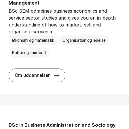
Man­age­ment
BSc SEM combines business economics and
service sector studies and gives you an in-depth
understanding of how to market, sell and
organise a service in…
Økonomi og matematik
Organisation og ledelse
Kultur og samfund
BSc in Busi­ness Ad­min­is­tra­tio
Om uddannelsen
BSc in Busi­ness Ad­min­is­tra­tion and So­ci­ology