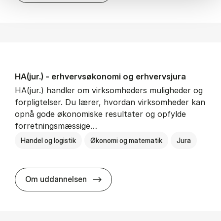
HA(jur.) - erhvervs­økonomi og erhvervs­jura
HA(jur.) handler om virksomheders muligheder og
forpligtelser. Du lærer, hvordan virksomheder kan
opnå gode økonomiske resultater og opfylde
forretningsmæssige…
Handel og logistik
Økonomi og matematik
Jura
HA(jur.) - erhvervs­økonomi og er
Om uddannelsen