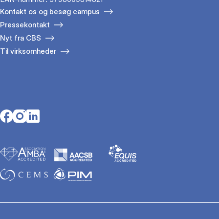
Kontakt os og besøg campus
Pressekontakt
Nyt fra CBS
Til virksomheder
Opens in a new tab
Opens in a new tab
Opens in a new tab