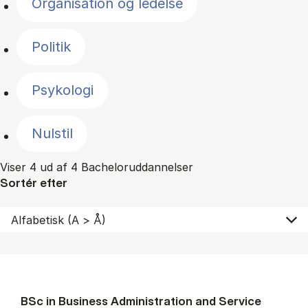
Organisation og ledelse
Politik
Psykologi
Nulstil
Viser 4 ud af 4 Bacheloruddannelser
Sortér efter
BSc in Busi­ness Ad­min­is­tra­tion and Ser­vice