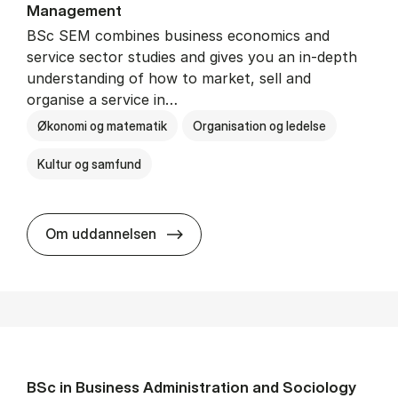
Man­age­ment
BSc SEM combines business economics and
service sector studies and gives you an in-depth
understanding of how to market, sell and
organise a service in…
Økonomi og matematik
Organisation og ledelse
Kultur og samfund
BSc in Busi­ness Ad­min­is­tra­tio
Om uddannelsen
BSc in Busi­ness Ad­min­is­tra­tion and So­ci­ology