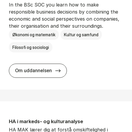
In the BSc SOC you learn how to make
responsible business decisions by combining the
economic and social perspectives on companies,
their organisation and their surroundings.
Økonomi og matematik
Kultur og samfund
Filosofi og sociologi
BSc in Busi­ness Ad­min­is­tra­tion 
Om uddannelsen
HA i mar­keds- og kul­tu­r­a­na­ly­se
HA MAK lærer dig at forstå omskiftelighed i