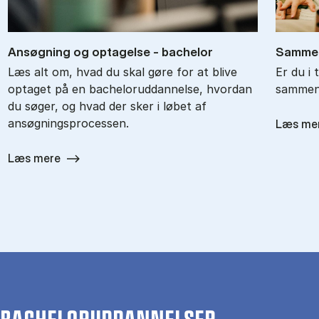
An­søg­ning og op­ta­gel­se - ba­chel­or
Sam­men
Læs alt om, hvad du skal gøre for at blive
Er du i 
optaget på en bacheloruddannelse, hvordan
sammenl
du søger, og hvad der sker i løbet af
ansøgningsprocessen.
Læs me
Læs mere