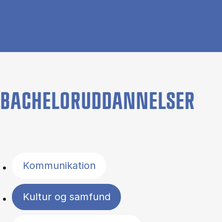
BACHELORUDDANNELSER
Filter by topics
Kommunikation
Kultur og samfund