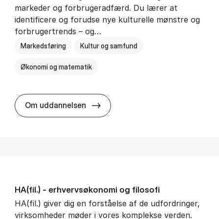
markeder og forbrugeradfærd. Du lærer at
identificere og forudse nye kulturelle mønstre og
forbrugertrends – og…
Markedsføring
Kultur og samfund
Økonomi og matematik
HA i mar­keds- og kul­tu­r­a­na­ly­se
Om uddannelsen
HA(fil.) - erhvervs­økonomi og fi­lo­so­fi
HA(fil.) giver dig en forståelse af de udfordringer,
virksomheder møder i vores komplekse verden.