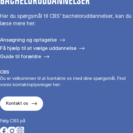
BACHELORUDDANNELSER
Har du spørgsmål til CBS' bacheloruddannelser, kan du
læse mere her:
Ansøgning og optagelse
Få hjælp til at vælge uddannelse
Guide til forældre
CBS
Du er velkommen til at kontakte os med dine spørgsmål. Find
vores kontaktoplysninger her:
Kontakt os
Følg CBS på
Opens in a new tab
Opens in a new tab
Opens in a new tab