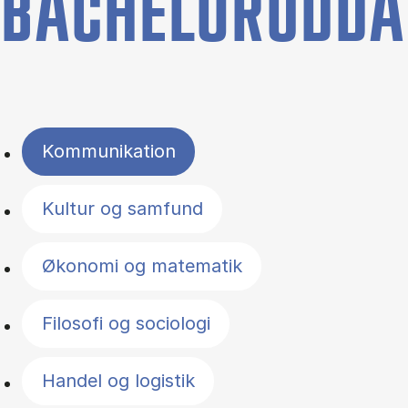
BACHELORUDDA
Filter by topics
Kommunikation
Kultur og samfund
Økonomi og matematik
Filosofi og sociologi
Handel og logistik