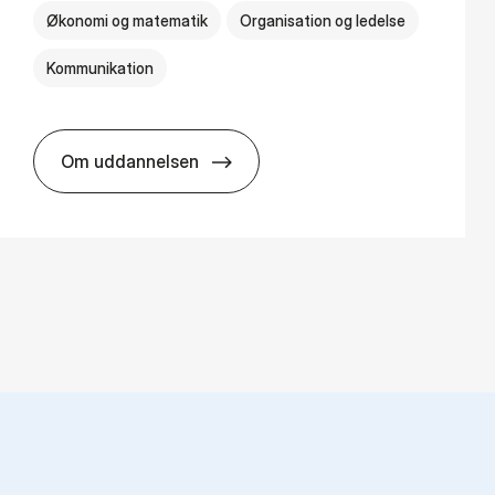
Økonomi og matematik
Organisation og ledelse
Kommunikation
Om uddannelsen
HA(kom.) - erhvervs­økonomi og virksomh