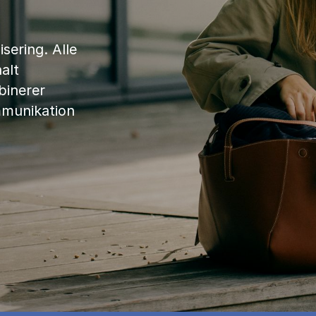
sering. Alle
alt
binerer
mmunikation