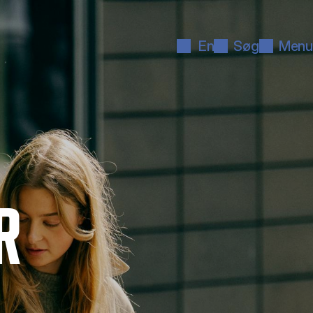
En
Søg
Menu
R