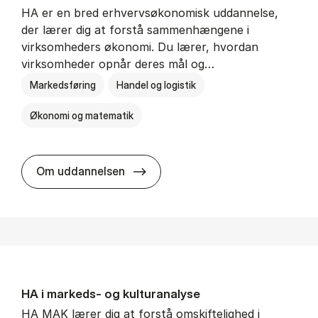
HA er en bred erhvervsøkonomisk uddannelse,
der lærer dig at forstå sammenhængene i
virksomheders økonomi. Du lærer, hvordan
virksomheder opnår deres mål og…
Markedsføring
Handel og logistik
Økonomi og matematik
HA al­men erhvervs­økonomi
Om uddannelsen
HA i mar­keds- og kul­tu­r­a­na­ly­se
HA MAK lærer dig at forstå omskiftelighed i