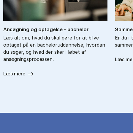
An­søg­ning og op­ta­gel­se - ba­chel­or
Sam­men
Læs alt om, hvad du skal gøre for at blive
Er du i 
optaget på en bacheloruddannelse, hvordan
sammenl
du søger, og hvad der sker i løbet af
ansøgningsprocessen.
Læs me
Læs mere