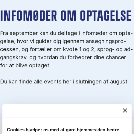
IN­FO­MØ­DER OM OP­TA­GEL­SE
Fra september kan du del­tage i in­fo­mø­der om op­ta­
gel­se, hvor vi gu­i­der dig igen­nem an­søg­nings­pro­
ces­sen, og for­tæl­ler om kvo­te 1 og 2, sprog- og ad­
gangs­krav, og hvordan du forbedrer dine chancer
for at blive optaget.
Du kan finde alle events her i slutningen af august.
Cookies hjælper os med at gøre hjemmesiden bedre