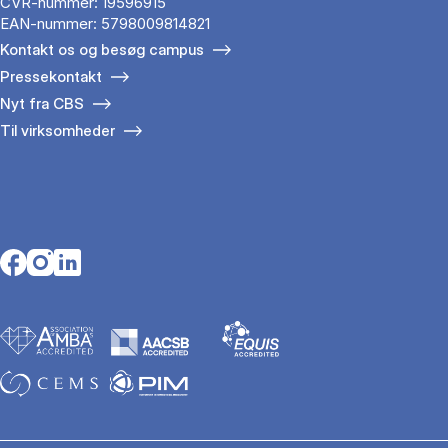
CVR-nummer: 19596915
EAN-nummer: 5798009814821
Kontakt os og besøg campus
Pressekontakt
Nyt fra CBS
Til virksomheder
Opens in a new tab
Opens in a new tab
Opens in a new tab