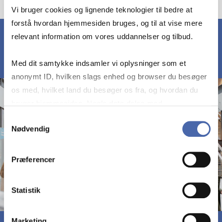
Vi bruger cookies og lignende teknologier til bedre at
forstå hvordan hjemmesiden bruges, og til at vise mere
relevant information om vores uddannelser og tilbud.
Med dit samtykke indsamler vi oplysninger som et
anonymt ID, hvilken slags enhed og browser du besøger
os med, hvilket land du besøger os fra, og hvordan du
bruger hjemmesiden. Nogle data deles med
tredjepartsværktøjer, som vi bruger til statistik og
Samtykkevalg
Nødvendig
markedsføring. Du bestemmer selv - og kan altid trække
dit samtykke tilbage via knappen nederst til højre.
Præferencer
Statistik
Marketing