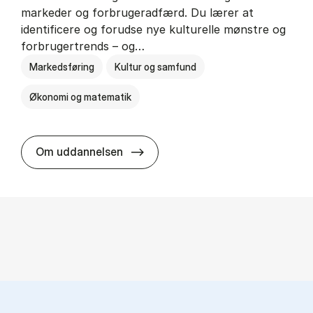
markeder og forbrugeradfærd. Du lærer at
identificere og forudse nye kulturelle mønstre og
forbrugertrends – og…
Markedsføring
Kultur og samfund
Økonomi og matematik
HA i mar­keds- og kul­tu­r­a­na­ly­se
Om uddannelsen