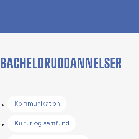
BACHELORUDDANNELSER
Filter by topics
Kommunikation
Kultur og samfund