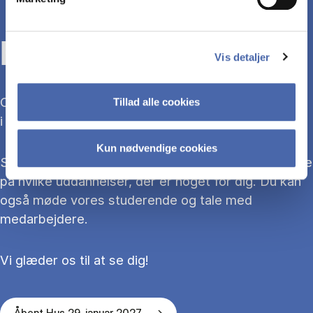
KOM TIL ÅBENT HUS
Vis detaljer
Overvejer du at søge ind på en bacheloruddannelse
Tillad alle cookies
i 2027?
Kun nødvendige cookies
Så kom med til Åbent Hus, hvor du kan blive klogere
på hvilke uddannelser, der er noget for dig. Du kan
også møde vores studerende og tale med
medarbejdere.
Vi glæder os til at se dig!
Åbent Hus 29. januar 2027