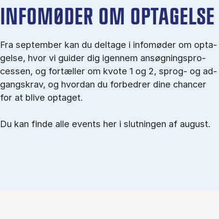
IN­FO­MØ­DER OM OP­TA­GEL­SE
Fra september kan du del­tage i in­fo­mø­der om op­ta­
gel­se, hvor vi gu­i­der dig igen­nem an­søg­nings­pro­
ces­sen, og for­tæl­ler om kvo­te 1 og 2, sprog- og ad­
gangs­krav, og hvordan du forbedrer dine chancer
for at blive optaget.
Du kan finde alle events her i slutningen af august.