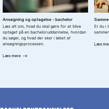
An­søg­ning og op­ta­gel­se - ba­chel­or
Sam­men
Læs alt om, hvad du skal gøre for at blive
Er du i 
optaget på en bacheloruddannelse, hvordan
sammenl
du søger, og hvad der sker i løbet af
ansøgningsprocessen.
Læs me
Læs mere