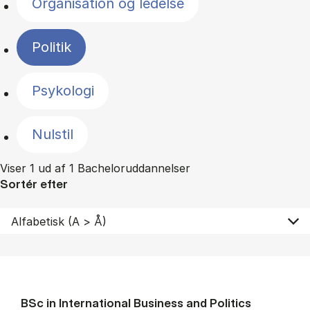
Organisation og ledelse
Politik
Psykologi
Nulstil
Viser 1 ud af 1 Bacheloruddannelser
Sortér efter
BSc in In­ter­na­tion­al Busi­ness and Polit­ics