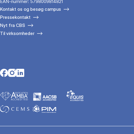
EAN-nummer: 5798009814821
Kontakt os og besøg campus
Pressekontakt
Nyt fra CBS
Til virksomheder
Opens in a new tab
Opens in a new tab
Opens in a new tab