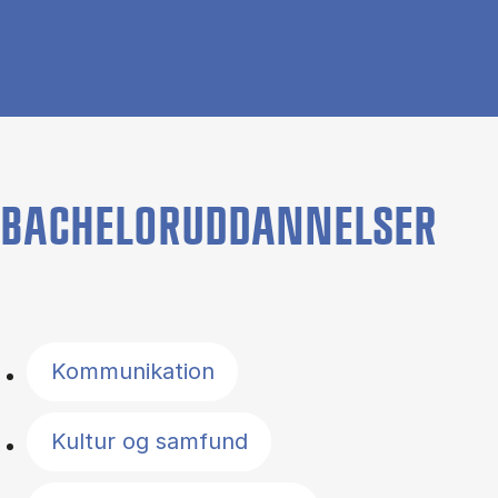
BACHELORUDDANNELSER
Filter by topics
Kommunikation
Kultur og samfund