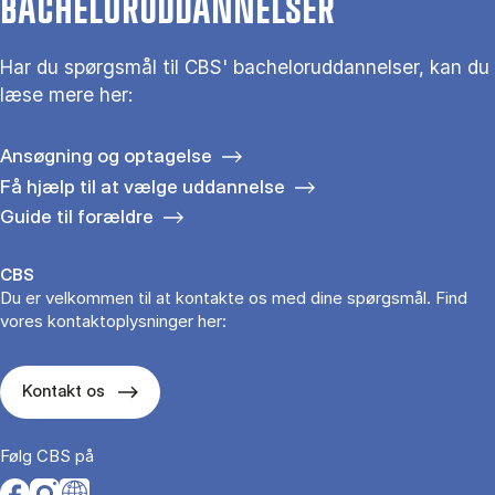
BACHELORUDDANNELSER
Har du spørgsmål til CBS' bacheloruddannelser, kan du
læse mere her:
Ansøgning og optagelse
Få hjælp til at vælge uddannelse
Guide til forældre
CBS
Du er velkommen til at kontakte os med dine spørgsmål. Find
vores kontaktoplysninger her:
Kontakt os
Følg CBS på
Opens in a new tab
Opens in a new tab
Opens in a new tab