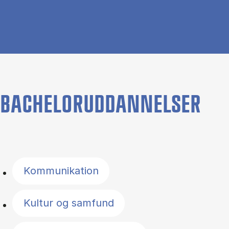
BACHELORUDDANNELSER
Filter by topics
Kommunikation
Kultur og samfund