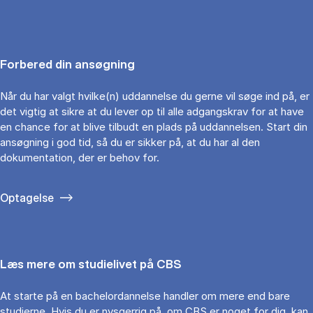
Forbered din ansøgning
Når du har valgt hvilke(n) uddannelse du gerne vil søge ind på, er
det vigtig at sikre at du lever op til alle adgangskrav for at have
en chance for at blive tilbudt en plads på uddannelsen. Start din
ansøgning i god tid, så du er sikker på, at du har al den
dokumentation, der er behov for.
Optagelse
Læs mere om studielivet på CBS
At starte på en bachelordannelse handler om mere end bare
studierne. Hvis du er nysgerrig på, om CBS er noget for dig, kan