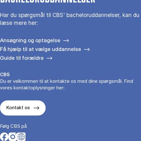
Har du spørgsmål til CBS' bacheloruddannelser, kan du
læse mere her:
Ansøgning og optagelse
Få hjælp til at vælge uddannelse
Guide til forældre
CBS
Du er velkommen til at kontakte os med dine spørgsmål. Find
vores kontaktoplysninger her:
Kontakt os
Følg CBS på
Opens in a new tab
Opens in a new tab
Opens in a new tab