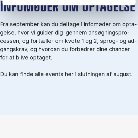
IN­FO­MØ­DER OM OP­TA­GEL­SE
Fra september kan du del­tage i in­fo­mø­der om op­ta­
gel­se, hvor vi gu­i­der dig igen­nem an­søg­nings­pro­
ces­sen, og for­tæl­ler om kvo­te 1 og 2, sprog- og ad­
gangs­krav, og hvordan du forbedrer dine chancer
for at blive optaget.
Du kan finde alle events her i slutningen af august.