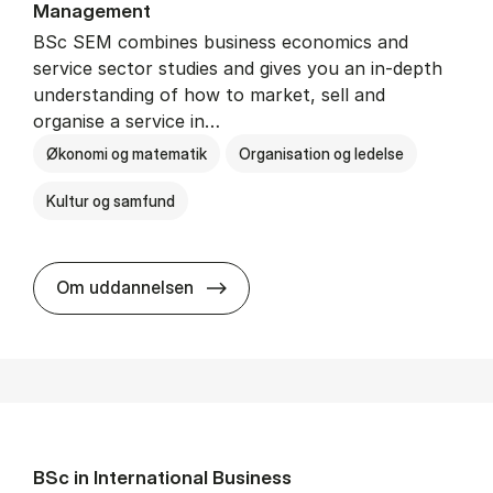
Man­age­ment
BSc SEM combines business economics and
service sector studies and gives you an in-depth
understanding of how to market, sell and
organise a service in…
Økonomi og matematik
Organisation og ledelse
Kultur og samfund
BSc in Busi­ness Ad­min­is­tra­tio
Om uddannelsen
BSc in In­ter­na­tion­al Busi­ness