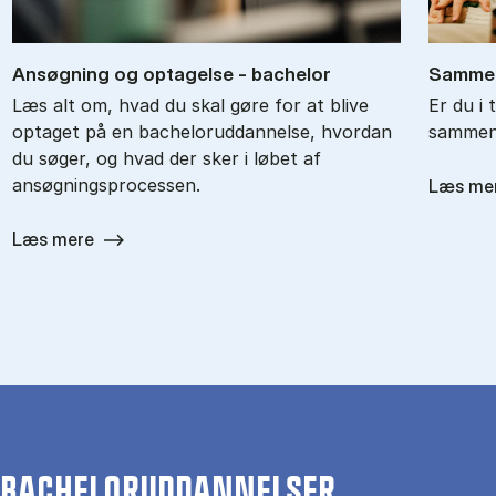
An­søg­ning og op­ta­gel­se - ba­chel­or
Sam­men
Læs alt om, hvad du skal gøre for at blive
Er du i 
optaget på en bacheloruddannelse, hvordan
sammenl
du søger, og hvad der sker i løbet af
ansøgningsprocessen.
Læs me
Læs mere
BACHELORUDDANNELSER