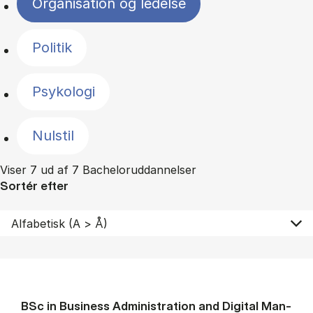
Organisation og ledelse
Politik
Psykologi
Nulstil
Viser 7 ud af 7 Bacheloruddannelser
Sortér efter
BSc in Busi­ness Ad­min­is­tra­tion and Di­git­al Man­