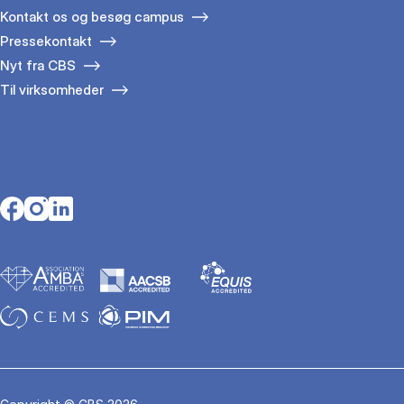
Kontakt os og besøg campus
Pressekontakt
Nyt fra CBS
Til virksomheder
Opens in a new tab
Opens in a new tab
Opens in a new tab