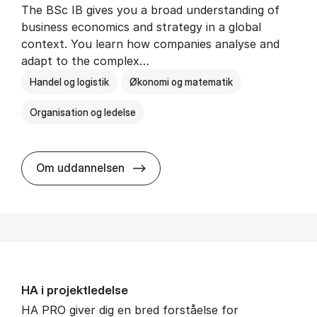
The BSc IB gives you a broad understanding of
business economics and strategy in a global
context. You learn how companies analyse and
adapt to the complex…
Handel og logistik
Økonomi og matematik
Organisation og ledelse
BSc in In­ter­na­tion­al Busi­ness
Om uddannelsen
HA i pro­jekt­le­del­se
HA PRO giver dig en bred forståelse for