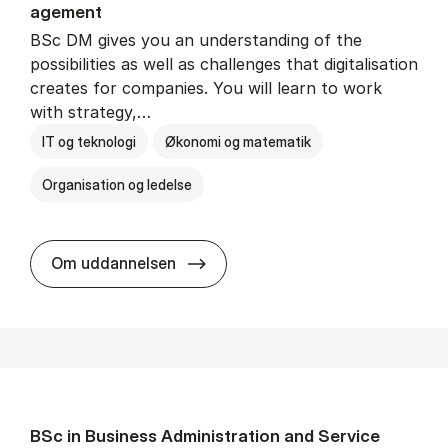
age­ment
BSc DM gives you an understanding of the
possibilities as well as challenges that digitalisation
creates for companies. You will learn to work
with strategy,…
IT og teknologi
Økonomi og matematik
Organisation og ledelse
BSc in Busi­ness Ad­min­is­tra­tion
Om uddannelsen
BSc in Busi­ness Ad­min­is­tra­tion and Ser­vice