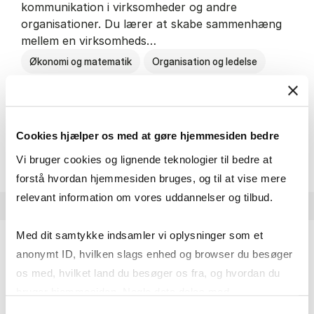
kommunikation i virksomheder og andre
organisationer. Du lærer at skabe sammenhæng
mellem en virksomheds…
Økonomi og matematik
Organisation og ledelse
Kommunikation
Cookies hjælper os med at gøre hjemmesiden bedre
HA(kom.) - erhvervs­økonomi og
Om uddannelsen
Vi bruger cookies og lignende teknologier til bedre at
forstå hvordan hjemmesiden bruges, og til at vise mere
relevant information om vores uddannelser og tilbud.
Med dit samtykke indsamler vi oplysninger som et
anonymt ID, hvilken slags enhed og browser du besøger
HA(psyk.) - erhvervs­økonomi og psy­ko­lo­gi
os med, hvilket land du besøger os fra, og hvordan du
På HA(psyk.) lærer du både at forstå, hvordan en
bruger hjemmesiden. Nogle data deles med
virksomhed fungerer og om en af virksomhedens
tredjepartsværktøjer, som vi bruger til statistik og
Samtykkevalg