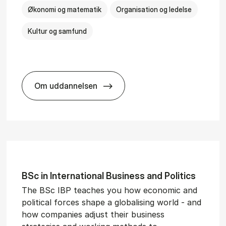
Økonomi og matematik
Organisation og ledelse
Kultur og samfund
Om uddannelsen
­al Man­age­ment
BSc in Busi­ness Ad­min­is­tra­tion and Ser
BSc in In­ter­na­tion­al Busi­ness and Polit­ics
The BSc IBP teaches you how economic and
political forces shape a globalising world - and
how companies adjust their business