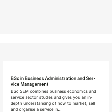
BSc in Busi­ness Ad­min­is­tra­tion and Ser­
vice Man­age­ment
BSc SEM combines business economics and
service sector studies and gives you an in-
depth understanding of how to market, sell
and organise a service in…