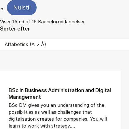
Nulstil
Viser 15 ud af 15 Bacheloruddannelser
Sortér efter
BSc in Busi­ness Ad­min­is­tra­tion and Di­git­al
Man­age­ment
BSc DM gives you an understanding of the
possibilities as well as challenges that
digitalisation creates for companies. You will
learn to work with strategy,…