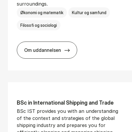
surroundings.
Økonomi og matematik
Kultur og samfund
Filosofi og sociologi
Om uddannelsen
­vice Man­age­ment
BSc in Busi­ness Ad­min­is­tra­tion and So­
BSc in In­ter­na­tion­al Ship­ping and Trade
BSc IST provides you with an understanding
of the context and strategies of the global
shipping industry and prepares you for