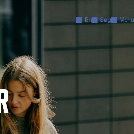
En
Søg
Menu
R