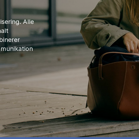
sering. Alle
alt
binerer
mmunikation