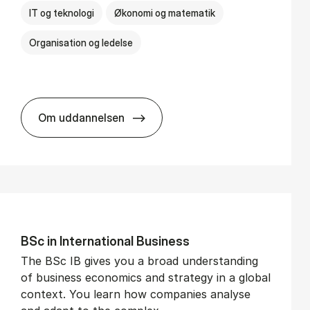
IT og teknologi
Økonomi og matematik
Organisation og ledelse
Om uddannelsen
BSc in Busi­ness Ad­min­is­tra­tion and Di­git
BSc in In­ter­na­tion­al Busi­ness
The BSc IB gives you a broad understanding
of business economics and strategy in a global
context. You learn how companies analyse