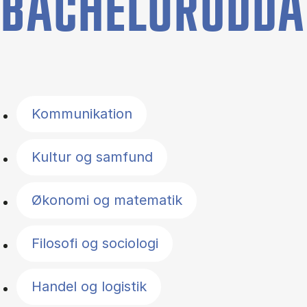
BACHELORUDDA
Filter by topics
Kommunikation
Kultur og samfund
Økonomi og matematik
Filosofi og sociologi
Handel og logistik