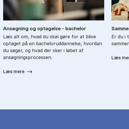
An­søg­ning og op­ta­gel­se - ba­chel­or
Sam­men
Læs alt om, hvad du skal gøre for at blive
Er du i 
optaget på en bacheloruddannelse, hvordan
sammenl
du søger, og hvad der sker i løbet af
ansøgningsprocessen.
Læs me
Læs mere