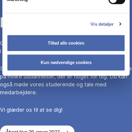
KOM TIL ÅBENT HUS
Vis detaljer
Overvejer du at søge ind på en bacheloruddannelse
Tillad alle cookies
i 2027?
Kun nødvendige cookies
Så kom med til Åbent Hus, hvor du kan blive klogere
på hvilke uddannelser, der er noget for dig. Du kan
også møde vores studerende og tale med
medarbejdere.
Vi glæder os til at se dig!
Åbent Hus 29. januar 2027