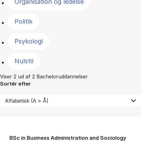
Organisation og ledelse
Politik
Psykologi
Nulstil
Viser 2 ud af 2 Bacheloruddannelser
Sortér efter
BSc in Busi­ness Ad­min­is­tra­tion and So­ci­ology