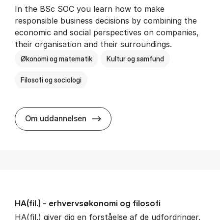
In the BSc SOC you learn how to make
responsible business decisions by combining the
economic and social perspectives on companies,
their organisation and their surroundings.
Økonomi og matematik
Kultur og samfund
Filosofi og sociologi
BSc in Busi­ness Ad­min­is­tra­tion 
Om uddannelsen
HA(fil.) - erhvervs­økonomi og fi­lo­so­fi
HA(fil.) giver dig en forståelse af de udfordringer,