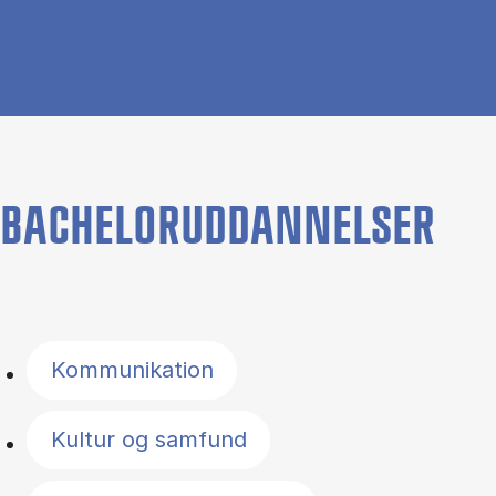
BACHELORUDDANNELSER
Filter by topics
Kommunikation
Kultur og samfund