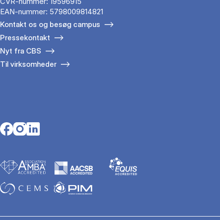
CVR-nummer: 19596915
EAN-nummer: 5798009814821
Kontakt os og besøg campus
Pressekontakt
Nyt fra CBS
Til virksomheder
Opens in a new tab
Opens in a new tab
Opens in a new tab