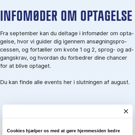
IN­FO­MØ­DER OM OP­TA­GEL­SE
Fra september kan du del­tage i in­fo­mø­der om op­ta­
gel­se, hvor vi gu­i­der dig igen­nem an­søg­nings­pro­
ces­sen, og for­tæl­ler om kvo­te 1 og 2, sprog- og ad­
gangs­krav, og hvordan du forbedrer dine chancer
for at blive optaget.
Du kan finde alle events her i slutningen af august.
Cookies hjælper os med at gøre hjemmesiden bedre