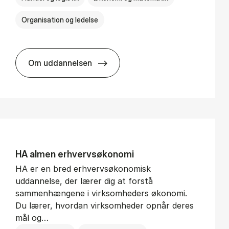
Organisation og ledelse
Om uddannelsen
BSc in In­ter­na­tion­al Busi­ness
HA al­men erhvervs­økonomi
HA er en bred erhvervsøkonomisk
uddannelse, der lærer dig at forstå
sammenhængene i virksomheders økonomi.
Du lærer, hvordan virksomheder opnår deres
mål og…