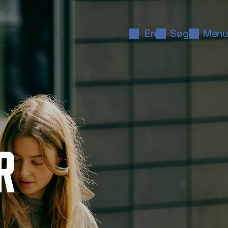
En
Søg
Menu
R