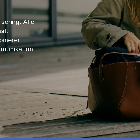
sering. Alle
alt
binerer
mmunikation