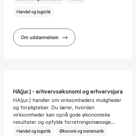
Handel og logistik
Om uddannelsen
BSc in In­ter­na­tion­al Busi­ness and Polit­ic
HA(jur.) - erhvervs­økonomi og erhvervs­jura
HA(jur.) handler om virksomheders muligheder
og forpligtelser. Du lærer, hvordan
virksomheder kan opnå gode økonomiske
resultater og opfylde forretningsmæssige…
Handel og logistik
Økonomi og matematik