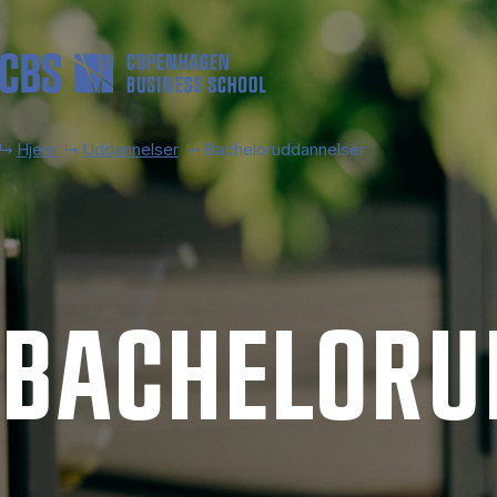
Gå til hovedindhold
Hjem
Uddannelser
Bacheloruddannelser
BACHELOR­