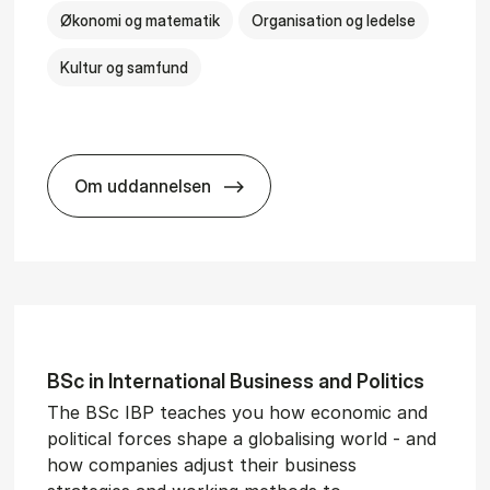
Økonomi og matematik
Organisation og ledelse
Kultur og samfund
Om uddannelsen
­al Man­age­ment
BSc in Busi­ness Ad­min­is­tra­tion and Ser
BSc in In­ter­na­tion­al Busi­ness and Polit­ics
The BSc IBP teaches you how economic and
political forces shape a globalising world - and
how companies adjust their business