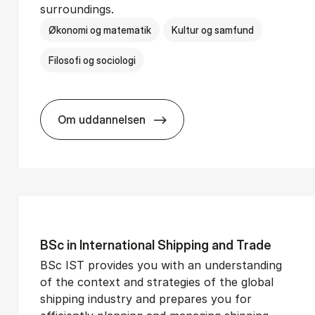
surroundings.
Økonomi og matematik
Kultur og samfund
Filosofi og sociologi
Om uddannelsen
­vice Man­age­ment
BSc in Busi­ness Ad­min­is­tra­tion and So­
BSc in In­ter­na­tion­al Ship­ping and Trade
BSc IST provides you with an understanding
of the context and strategies of the global
shipping industry and prepares you for