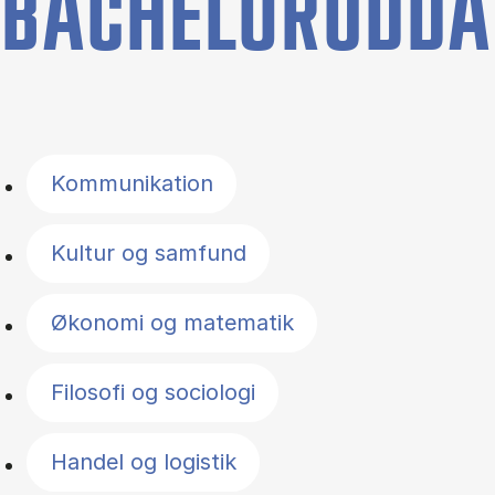
BACHELORUDDA
Filter by topics
Kommunikation
Kultur og samfund
Økonomi og matematik
Filosofi og sociologi
Handel og logistik