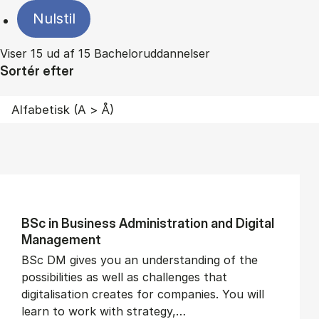
Nulstil
Viser 15 ud af 15 Bacheloruddannelser
Sortér efter
BSc in Busi­ness Ad­min­is­tra­tion and Di­git­al
Man­age­ment
BSc DM gives you an understanding of the
possibilities as well as challenges that
digitalisation creates for companies. You will
learn to work with strategy,…