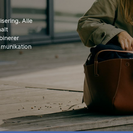
sering. Alle
alt
binerer
mmunikation