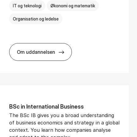
IT og teknologi
Økonomi og matematik
Organisation og ledelse
Om uddannelsen
BSc in Busi­ness Ad­min­is­tra­tion and Di­git
BSc in In­ter­na­tion­al Busi­ness
The BSc IB gives you a broad understanding
of business economics and strategy in a global
context. You learn how companies analyse