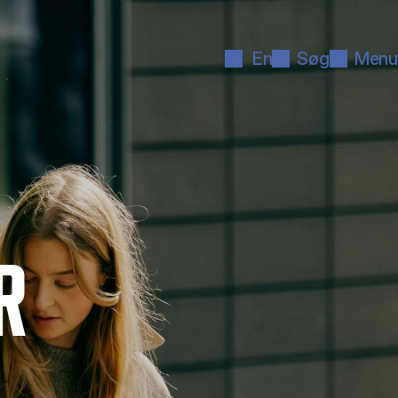
En
Søg
Menu
R