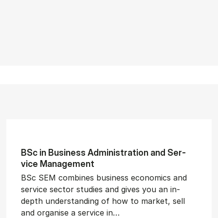
BSc in Busi­ness Ad­min­is­tra­tion and Ser­
vice Man­age­ment
BSc SEM combines business economics and
service sector studies and gives you an in-
depth understanding of how to market, sell
and organise a service in…