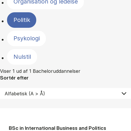
Organisation og ledelse
Politik
Psykologi
Nulstil
Viser 1 ud af 1 Bacheloruddannelser
Sortér efter
BSc in In­ter­na­tion­al Busi­ness and Polit­ics