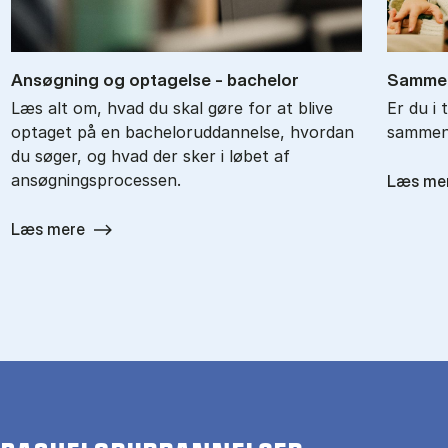
An­søg­ning og op­ta­gel­se - ba­chel­or
Sam­men
Læs alt om, hvad du skal gøre for at blive
Er du i 
optaget på en bacheloruddannelse, hvordan
sammenl
du søger, og hvad der sker i løbet af
ansøgningsprocessen.
Læs me
Læs mere