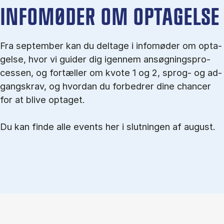
IN­FO­MØ­DER OM OP­TA­GEL­SE
Fra september kan du del­tage i in­fo­mø­der om op­ta­
gel­se, hvor vi gu­i­der dig igen­nem an­søg­nings­pro­
ces­sen, og for­tæl­ler om kvo­te 1 og 2, sprog- og ad­
gangs­krav, og hvordan du forbedrer dine chancer
for at blive optaget.
Du kan finde alle events her i slutningen af august.