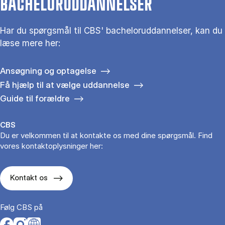
BACHELORUDDANNELSER
Har du spørgsmål til CBS' bacheloruddannelser, kan du
læse mere her:
Ansøgning og optagelse
Få hjælp til at vælge uddannelse
Guide til forældre
CBS
Du er velkommen til at kontakte os med dine spørgsmål. Find
vores kontaktoplysninger her:
Kontakt os
Følg CBS på
Opens in a new tab
Opens in a new tab
Opens in a new tab