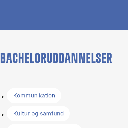
BACHELORUDDANNELSER
Filter by topics
Kommunikation
Kultur og samfund