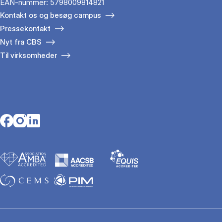
EAN-nummer: 5798009814821
Kontakt os og besøg campus
Pressekontakt
Nyt fra CBS
Til virksomheder
Opens in a new tab
Opens in a new tab
Opens in a new tab