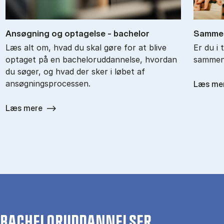
An­søg­ning og op­ta­gel­se - ba­chel­or
Sam­men
Læs alt om, hvad du skal gøre for at blive
Er du i 
optaget på en bacheloruddannelse, hvordan
sammenl
du søger, og hvad der sker i løbet af
ansøgningsprocessen.
Læs me
Læs mere
BACHELORUDDANNELSER