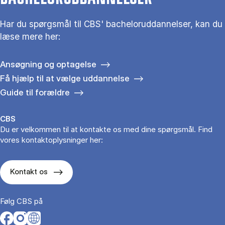
Har du spørgsmål til CBS' bacheloruddannelser, kan du
læse mere her:
Ansøgning og optagelse
Få hjælp til at vælge uddannelse
Guide til forældre
CBS
Du er velkommen til at kontakte os med dine spørgsmål. Find
vores kontaktoplysninger her:
Kontakt os
Følg CBS på
Opens in a new tab
Opens in a new tab
Opens in a new tab