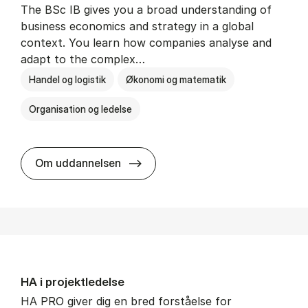
The BSc IB gives you a broad understanding of
business economics and strategy in a global
context. You learn how companies analyse and
adapt to the complex…
Handel og logistik
Økonomi og matematik
Organisation og ledelse
BSc in In­ter­na­tion­al Busi­ness
Om uddannelsen
HA i pro­jekt­le­del­se
HA PRO giver dig en bred forståelse for