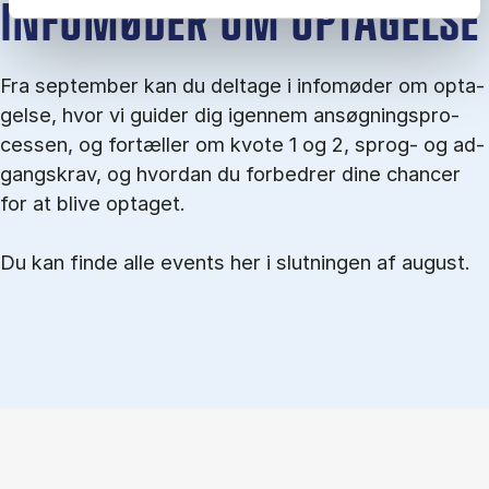
IN­FO­MØ­DER OM OP­TA­GEL­SE
Fra september kan du del­tage i in­fo­mø­der om op­ta­
gel­se, hvor vi gu­i­der dig igen­nem an­søg­nings­pro­
ces­sen, og for­tæl­ler om kvo­te 1 og 2, sprog- og ad­
gangs­krav, og hvordan du forbedrer dine chancer
for at blive optaget.
Du kan finde alle events her i slutningen af august.