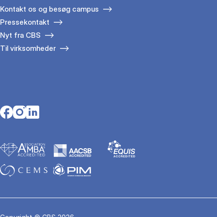
Kontakt os og besøg campus
Pressekontakt
Nyt fra CBS
Til virksomheder
Opens in a new tab
Opens in a new tab
Opens in a new tab