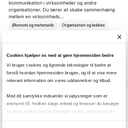
kommunikation i virksomheder og andre
organisationer. Du lærer at skabe sammenhæng
mellem en virksomheds…
Økonomi og matematik
Organisation og ledelse
Kommunikation
Cookies hjælper os med at gøre hjemmesiden bedre
HA(kom.) - erhvervs­økonomi og
Om uddannelsen
Vi bruger cookies og lignende teknologier til bedre at
forstå hvordan hjemmesiden bruges, og til at vise mere
relevant information om vores uddannelser og tilbud.
Med dit samtykke indsamler vi oplysninger som et
anonymt ID, hvilken slags enhed og browser du besøger
HA(psyk.) - erhvervs­økonomi og psy­ko­lo­gi
os med, hvilket land du besøger os fra, og hvordan du
På HA(psyk.) lærer du både at forstå, hvordan en
bruger hjemmesiden. Nogle data deles med
virksomhed fungerer og om en af virksomhedens
tredjepartsværktøjer, som vi bruger til statistik og
Samtykkevalg