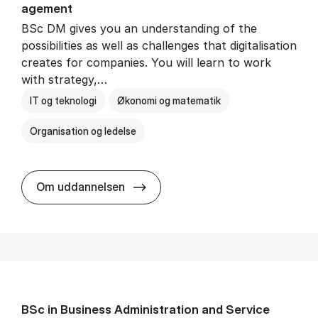
age­ment
BSc DM gives you an understanding of the
possibilities as well as challenges that digitalisation
creates for companies. You will learn to work
with strategy,…
IT og teknologi
Økonomi og matematik
Organisation og ledelse
BSc in Busi­ness Ad­min­is­tra­tion
Om uddannelsen
BSc in Busi­ness Ad­min­is­tra­tion and Ser­vice