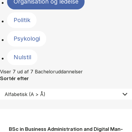
Organisation og ledelse
Politik
Psykologi
Nulstil
Viser 7 ud af 7 Bacheloruddannelser
Sortér efter
BSc in Busi­ness Ad­min­is­tra­tion and Di­git­al Man­