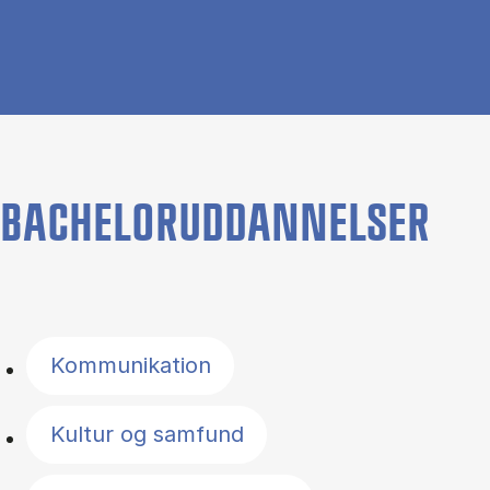
BACHELORUDDANNELSER
Filter by topics
Kommunikation
Kultur og samfund