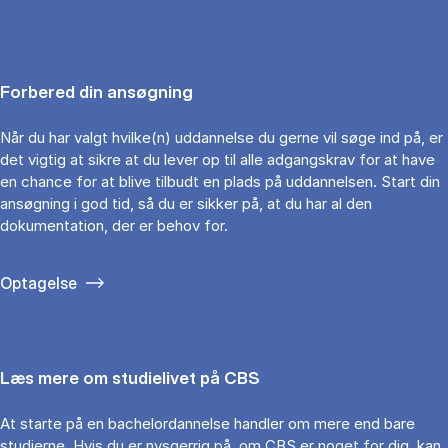
Forbered din ansøgning
Når du har valgt hvilke(n) uddannelse du gerne vil søge ind på, er
det vigtig at sikre at du lever op til alle adgangskrav for at have
en chance for at blive tilbudt en plads på uddannelsen. Start din
ansøgning i god tid, så du er sikker på, at du har al den
dokumentation, der er behov for.
Optagelse
Læs mere om studielivet på CBS
At starte på en bachelordannelse handler om mere end bare
studierne. Hvis du er nysgerrig på, om CBS er noget for dig, kan