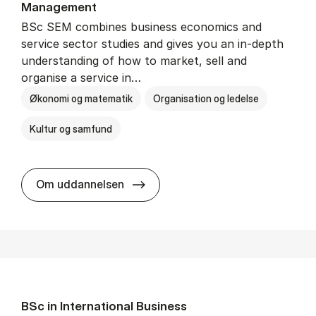
Man­age­ment
BSc SEM combines business economics and
service sector studies and gives you an in-depth
understanding of how to market, sell and
organise a service in…
Økonomi og matematik
Organisation og ledelse
Kultur og samfund
BSc in Busi­ness Ad­min­is­tra­tio
Om uddannelsen
BSc in In­ter­na­tion­al Busi­ness