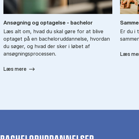
An­søg­ning og op­ta­gel­se - ba­chel­or
Sam­men
Læs alt om, hvad du skal gøre for at blive
Er du i 
optaget på en bacheloruddannelse, hvordan
sammenl
du søger, og hvad der sker i løbet af
ansøgningsprocessen.
Læs me
Læs mere