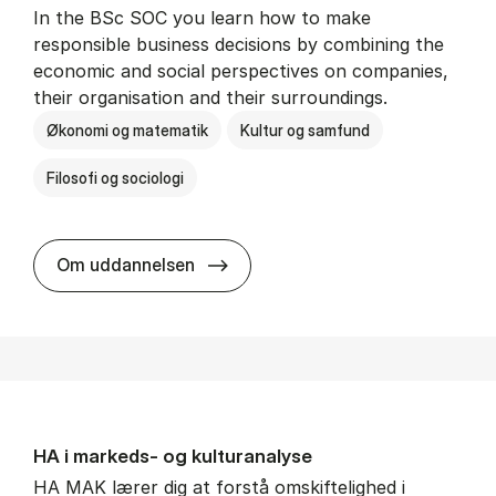
In the BSc SOC you learn how to make
responsible business decisions by combining the
economic and social perspectives on companies,
their organisation and their surroundings.
Økonomi og matematik
Kultur og samfund
Filosofi og sociologi
BSc in Busi­ness Ad­min­is­tra­tion 
Om uddannelsen
HA i mar­keds- og kul­tu­r­a­na­ly­se
HA MAK lærer dig at forstå omskiftelighed i