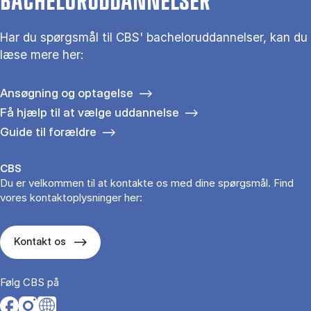
BACHELORUDDANNELSER
Har du spørgsmål til CBS' bacheloruddannelser, kan du
læse mere her:
Ansøgning og optagelse
Få hjælp til at vælge uddannelse
Guide til forældre
CBS
Du er velkommen til at kontakte os med dine spørgsmål. Find
vores kontaktoplysninger her:
Kontakt os
Følg CBS på
Opens in a new tab
Opens in a new tab
Opens in a new tab