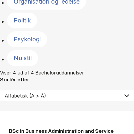
Organisation og ledelse
Politik
Psykologi
Nulstil
Viser 4 ud af 4 Bacheloruddannelser
Sortér efter
BSc in Busi­ness Ad­min­is­tra­tion and Ser­vice