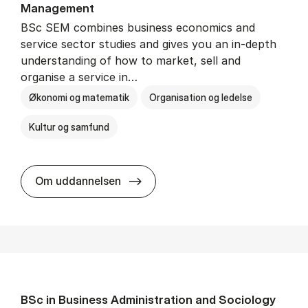
Man­age­ment
BSc SEM combines business economics and
service sector studies and gives you an in-depth
understanding of how to market, sell and
organise a service in…
Økonomi og matematik
Organisation og ledelse
Kultur og samfund
BSc in Busi­ness Ad­min­is­tra­tio
Om uddannelsen
BSc in Busi­ness Ad­min­is­tra­tion and So­ci­ology