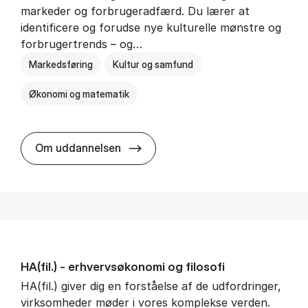
markeder og forbrugeradfærd. Du lærer at
identificere og forudse nye kulturelle mønstre og
forbrugertrends – og…
Markedsføring
Kultur og samfund
Økonomi og matematik
HA i mar­keds- og kul­tu­r­a­na­ly­se
Om uddannelsen
HA(fil.) - erhvervs­økonomi og fi­lo­so­fi
HA(fil.) giver dig en forståelse af de udfordringer,
virksomheder møder i vores komplekse verden.