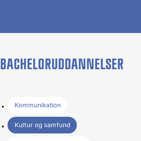
BACHELORUDDANNELSER
Filter by topics
Kommunikation
Kultur og samfund