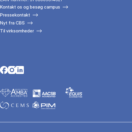
Kontakt os og besøg campus
Pressekontakt
Nyt fra CBS
Til virksomheder
Opens in a new tab
Opens in a new tab
Opens in a new tab