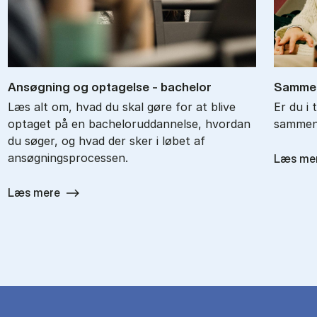
An­søg­ning og op­ta­gel­se - ba­chel­or
Sam­men
Læs alt om, hvad du skal gøre for at blive
Er du i 
optaget på en bacheloruddannelse, hvordan
sammenl
du søger, og hvad der sker i løbet af
ansøgningsprocessen.
Læs me
Læs mere