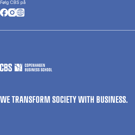
Følg CBS på
Opens in a new tab
Opens in a new tab
Opens in a new tab
WE TRANSFORM SOCIETY WITH BUSINESS.