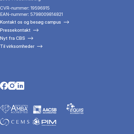
CVR-nummer: 19596915
EAN-nummer: 5798009814821
Kontakt os og besøg campus
Pressekontakt
Nyt fra CBS
Til virksomheder
Opens in a new tab
Opens in a new tab
Opens in a new tab