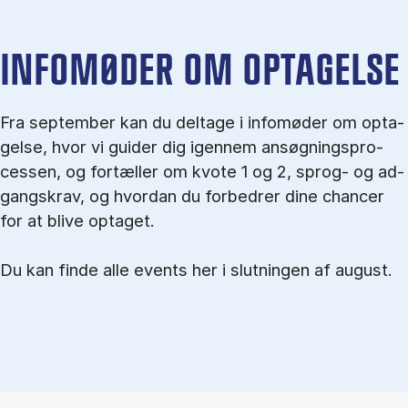
IN­FO­MØ­DER OM OP­TA­GEL­SE
Fra september kan du del­tage i in­fo­mø­der om op­ta­
gel­se, hvor vi gu­i­der dig igen­nem an­søg­nings­pro­
ces­sen, og for­tæl­ler om kvo­te 1 og 2, sprog- og ad­
gangs­krav, og hvordan du forbedrer dine chancer
for at blive optaget.
Du kan finde alle events her i slutningen af august.