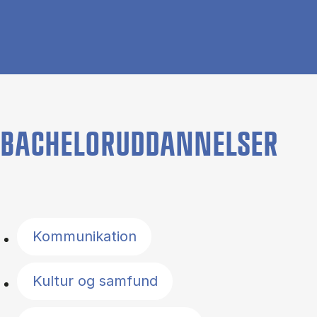
BACHELORUDDANNELSER
Filter by topics
Kommunikation
Kultur og samfund