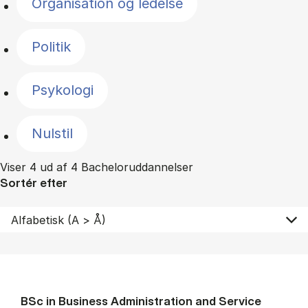
Organisation og ledelse
Politik
Psykologi
Nulstil
Viser 4 ud af 4 Bacheloruddannelser
Sortér efter
BSc in Busi­ness Ad­min­is­tra­tion and Ser­vice