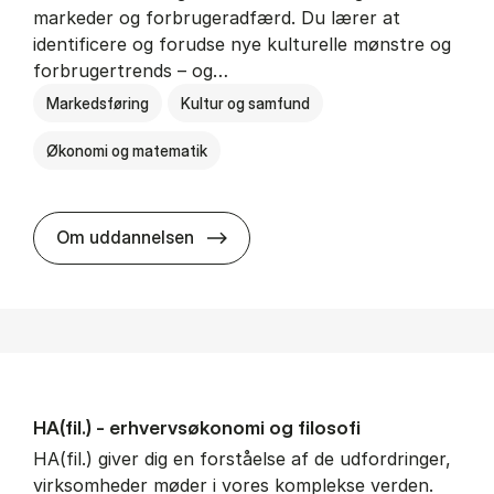
markeder og forbrugeradfærd. Du lærer at
identificere og forudse nye kulturelle mønstre og
forbrugertrends – og…
Markedsføring
Kultur og samfund
Økonomi og matematik
HA i mar­keds- og kul­tu­r­a­na­ly­se
Om uddannelsen
HA(fil.) - erhvervs­økonomi og fi­lo­so­fi
HA(fil.) giver dig en forståelse af de udfordringer,
virksomheder møder i vores komplekse verden.