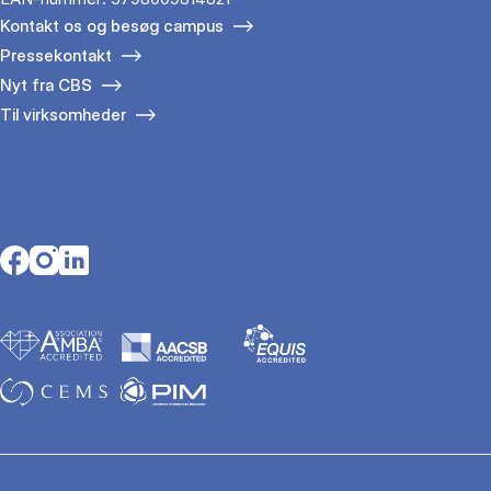
Kontakt os og besøg campus
Pressekontakt
Nyt fra CBS
Til virksomheder
Opens in a new tab
Opens in a new tab
Opens in a new tab