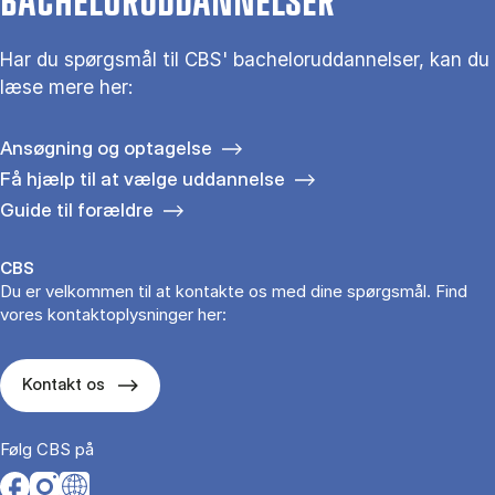
BACHELORUDDANNELSER
Har du spørgsmål til CBS' bacheloruddannelser, kan du
læse mere her:
Ansøgning og optagelse
Få hjælp til at vælge uddannelse
Guide til forældre
CBS
Du er velkommen til at kontakte os med dine spørgsmål. Find
vores kontaktoplysninger her:
Kontakt os
Følg CBS på
Opens in a new tab
Opens in a new tab
Opens in a new tab