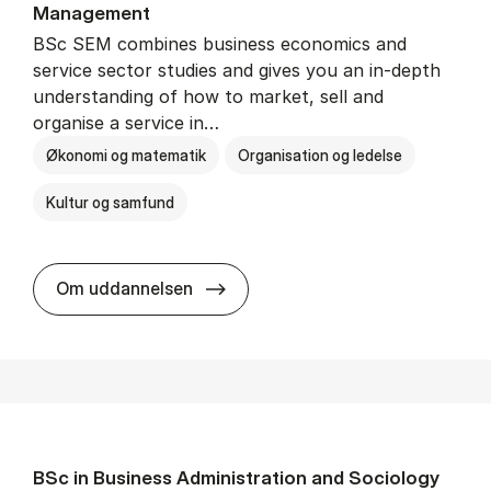
Man­age­ment
BSc SEM combines business economics and
service sector studies and gives you an in-depth
understanding of how to market, sell and
organise a service in…
Økonomi og matematik
Organisation og ledelse
Kultur og samfund
BSc in Busi­ness Ad­min­is­tra­tio
Om uddannelsen
BSc in Busi­ness Ad­min­is­tra­tion and So­ci­ology