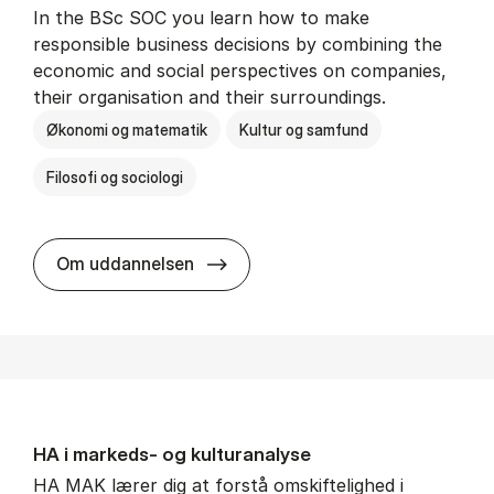
In the BSc SOC you learn how to make
responsible business decisions by combining the
economic and social perspectives on companies,
their organisation and their surroundings.
Økonomi og matematik
Kultur og samfund
Filosofi og sociologi
BSc in Busi­ness Ad­min­is­tra­tion 
Om uddannelsen
HA i mar­keds- og kul­tu­r­a­na­ly­se
HA MAK lærer dig at forstå omskiftelighed i