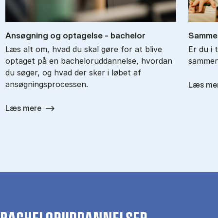
An­søg­ning og op­ta­gel­se - ba­chel­or
Sam­men
Læs alt om, hvad du skal gøre for at blive
Er du i 
optaget på en bacheloruddannelse, hvordan
sammenl
du søger, og hvad der sker i løbet af
ansøgningsprocessen.
Læs me
Læs mere