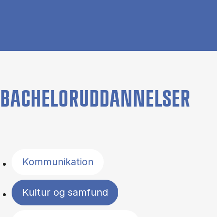
BACHELORUDDANNELSER
Filter by topics
Kommunikation
Kultur og samfund