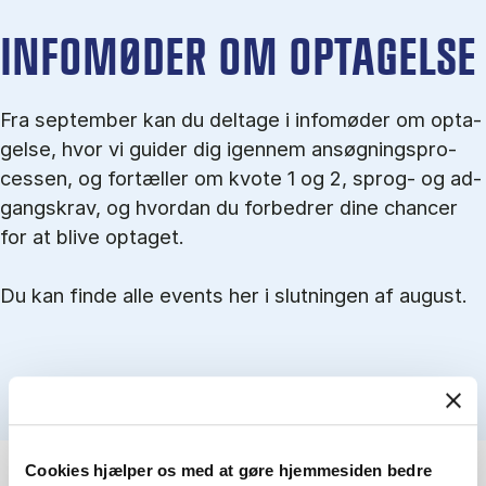
IN­FO­MØ­DER OM OP­TA­GEL­SE
Fra september kan du del­tage i in­fo­mø­der om op­ta­
gel­se, hvor vi gu­i­der dig igen­nem an­søg­nings­pro­
ces­sen, og for­tæl­ler om kvo­te 1 og 2, sprog- og ad­
gangs­krav, og hvordan du forbedrer dine chancer
for at blive optaget.
Du kan finde alle events her i slutningen af august.
Cookies hjælper os med at gøre hjemmesiden bedre