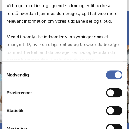
Vi bruger cookies og lignende teknologier til bedre at
forstå hvordan hjemmesiden bruges, og til at vise mere
relevant information om vores uddannelser og tilbud.
Med dit samtykke indsamler vi oplysninger som et
anonymt ID, hvilken slags enhed og browser du besøger
os med, hvilket land du besøger os fra, og hvordan du
bruger hjemmesiden. Nogle data deles med
tredjepartsværktøjer, som vi bruger til statistik og
Samtykkevalg
Nødvendig
markedsføring. Du bestemmer selv - og kan altid trække
dit samtykke tilbage via knappen nederst til højre.
Præferencer
Statistik
Marketing