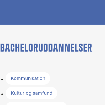
BACHELORUDDANNELSER
Filter by topics
Kommunikation
Kultur og samfund