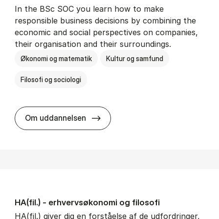
In the BSc SOC you learn how to make
responsible business decisions by combining the
economic and social perspectives on companies,
their organisation and their surroundings.
Økonomi og matematik
Kultur og samfund
Filosofi og sociologi
BSc in Busi­ness Ad­min­is­tra­tion 
Om uddannelsen
HA(fil.) - erhvervs­økonomi og fi­lo­so­fi
HA(fil.) giver dig en forståelse af de udfordringer,