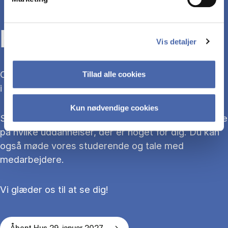
KOM TIL ÅBENT HUS
Vis detaljer
Overvejer du at søge ind på en bacheloruddannelse
Tillad alle cookies
i 2027?
Kun nødvendige cookies
Så kom med til Åbent Hus, hvor du kan blive klogere
på hvilke uddannelser, der er noget for dig. Du kan
også møde vores studerende og tale med
medarbejdere.
Vi glæder os til at se dig!
Åbent Hus 29. januar 2027