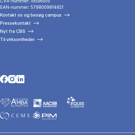
CVR-nummer: 19596915
EAN-nummer: 5798009814821
Kontakt os og besøg campus
Pressekontakt
Nyt fra CBS
Til virksomheder
Opens in a new tab
Opens in a new tab
Opens in a new tab