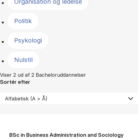
Organisation og ledelse
Politik
Psykologi
Nulstil
Viser 2 ud af 2 Bacheloruddannelser
Sortér efter
BSc in Busi­ness Ad­min­is­tra­tion and So­ci­ology