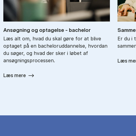
An­søg­ning og op­ta­gel­se - ba­chel­or
Sam­men
Læs alt om, hvad du skal gøre for at blive
Er du i 
optaget på en bacheloruddannelse, hvordan
sammenl
du søger, og hvad der sker i løbet af
ansøgningsprocessen.
Læs me
Læs mere