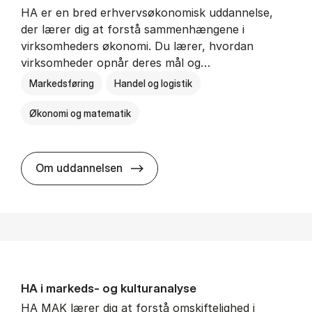
HA er en bred erhvervsøkonomisk uddannelse,
der lærer dig at forstå sammenhængene i
virksomheders økonomi. Du lærer, hvordan
virksomheder opnår deres mål og…
Markedsføring
Handel og logistik
Økonomi og matematik
HA al­men erhvervs­økonomi
Om uddannelsen
HA i mar­keds- og kul­tu­r­a­na­ly­se
HA MAK lærer dig at forstå omskiftelighed i