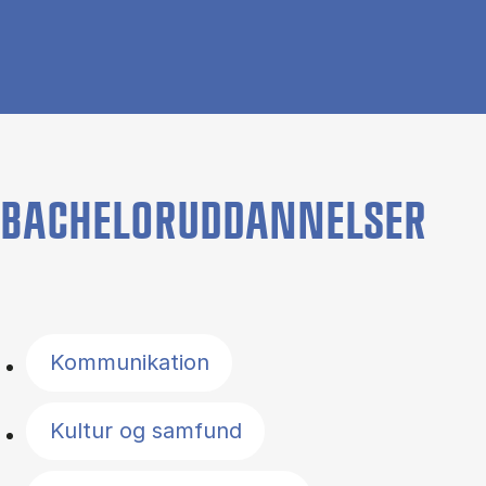
BACHELORUDDANNELSER
Filter by topics
Kommunikation
Kultur og samfund