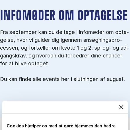
IN­FO­MØ­DER OM OP­TA­GEL­SE
Fra september kan du del­tage i in­fo­mø­der om op­ta­
gel­se, hvor vi gu­i­der dig igen­nem an­søg­nings­pro­
ces­sen, og for­tæl­ler om kvo­te 1 og 2, sprog- og ad­
gangs­krav, og hvordan du forbedrer dine chancer
for at blive optaget.
Du kan finde alle events her i slutningen af august.
Cookies hjælper os med at gøre hjemmesiden bedre