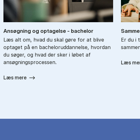
An­søg­ning og op­ta­gel­se - ba­chel­or
Sam­men
Læs alt om, hvad du skal gøre for at blive
Er du i 
optaget på en bacheloruddannelse, hvordan
sammenl
du søger, og hvad der sker i løbet af
ansøgningsprocessen.
Læs me
Læs mere