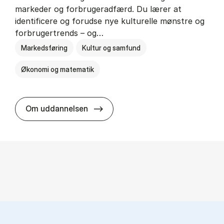
markeder og forbrugeradfærd. Du lærer at
identificere og forudse nye kulturelle mønstre og
forbrugertrends – og…
Markedsføring
Kultur og samfund
Økonomi og matematik
HA i mar­keds- og kul­tu­r­a­na­ly­se
Om uddannelsen