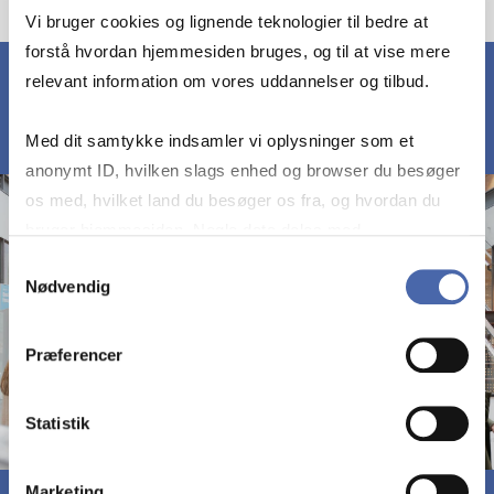
Vi bruger cookies og lignende teknologier til bedre at
forstå hvordan hjemmesiden bruges, og til at vise mere
relevant information om vores uddannelser og tilbud.
Med dit samtykke indsamler vi oplysninger som et
anonymt ID, hvilken slags enhed og browser du besøger
os med, hvilket land du besøger os fra, og hvordan du
bruger hjemmesiden. Nogle data deles med
tredjepartsværktøjer, som vi bruger til statistik og
Samtykkevalg
Nødvendig
markedsføring. Du bestemmer selv - og kan altid trække
dit samtykke tilbage via knappen nederst til højre.
Præferencer
Statistik
Marketing