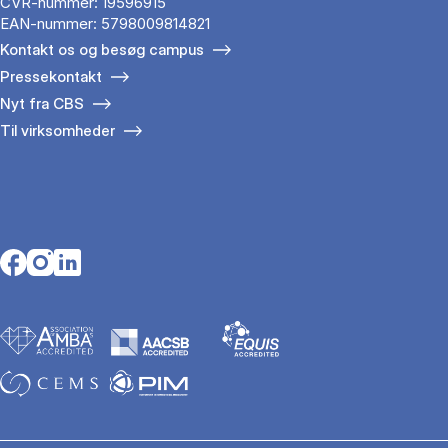
CVR-nummer: 19596915
EAN-nummer: 5798009814821
Kontakt os og besøg campus
Pressekontakt
Nyt fra CBS
Til virksomheder
Opens in a new tab
Opens in a new tab
Opens in a new tab