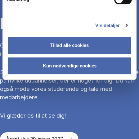
KOM TIL ÅBENT HUS
Vis detaljer
Overvejer du at søge ind på en bacheloruddannelse
Tillad alle cookies
i 2027?
Kun nødvendige cookies
Så kom med til Åbent Hus, hvor du kan blive klogere
på hvilke uddannelser, der er noget for dig. Du kan
også møde vores studerende og tale med
medarbejdere.
Vi glæder os til at se dig!
Åbent Hus 29. januar 2027