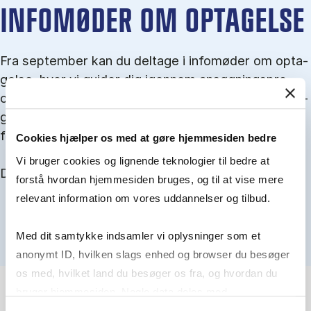
IN­FO­MØ­DER OM OP­TA­GEL­SE
Fra september kan du del­tage i in­fo­mø­der om op­ta­
gel­se, hvor vi gu­i­der dig igen­nem an­søg­nings­pro­
ces­sen, og for­tæl­ler om kvo­te 1 og 2, sprog- og ad­
gangs­krav, og hvordan du forbedrer dine chancer
for at blive optaget.
Cookies hjælper os med at gøre hjemmesiden bedre
Vi bruger cookies og lignende teknologier til bedre at
Du kan finde alle events her i slutningen af august.
forstå hvordan hjemmesiden bruges, og til at vise mere
relevant information om vores uddannelser og tilbud.
Med dit samtykke indsamler vi oplysninger som et
anonymt ID, hvilken slags enhed og browser du besøger
os med, hvilket land du besøger os fra, og hvordan du
bruger hjemmesiden. Nogle data deles med
tredjepartsværktøjer, som vi bruger til statistik og