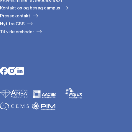
EAN-nummer: 5798009814821
Kontakt os og besøg campus
Pressekontakt
Nyt fra CBS
Til virksomheder
Opens in a new tab
Opens in a new tab
Opens in a new tab