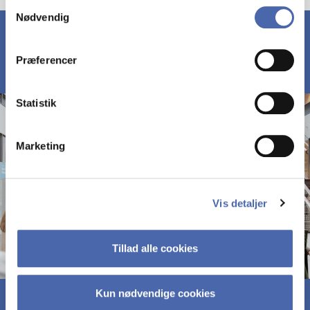
Samtykkevalg
Nødvendig
markedsføring. Du bestemmer selv - og kan altid trække
dit samtykke tilbage via knappen nederst til højre.
Præferencer
Statistik
Marketing
Vis detaljer
Tillad alle cookies
Kun nødvendige cookies