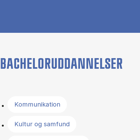
BACHELORUDDANNELSER
Filter by topics
Kommunikation
Kultur og samfund