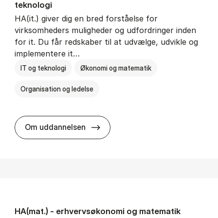
teknologi
HA(it.) giver dig en bred forståelse for
virksomheders muligheder og udfordringer inden
for it. Du får redskaber til at udvælge, udvikle og
implementere it…
IT og teknologi
Økonomi og matematik
Organisation og ledelse
HA(it.) - erhvervs­økonomi og in
Om uddannelsen
HA(mat.) - erhvervs­økonomi og ma­te­ma­tik