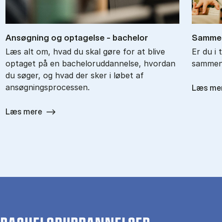
An­søg­ning og op­ta­gel­se - ba­chel­or
Sam­men
Læs alt om, hvad du skal gøre for at blive
Er du i 
optaget på en bacheloruddannelse, hvordan
sammenl
du søger, og hvad der sker i løbet af
ansøgningsprocessen.
Læs me
Læs mere