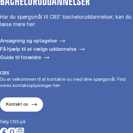
BACHELORUDDANNELSER
Har du spørgsmål til CBS' bacheloruddannelser, kan du
læse mere her:
Ansøgning og optagelse
Få hjælp til at vælge uddannelse
Guide til forældre
CBS
Du er velkommen til at kontakte os med dine spørgsmål. Find
vores kontaktoplysninger her:
Kontakt os
Følg CBS på
Opens in a new tab
Opens in a new tab
Opens in a new tab