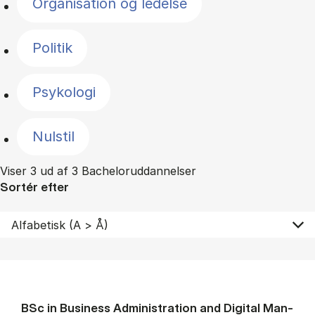
Organisation og ledelse
Politik
Psykologi
Nulstil
Viser 3 ud af 3 Bacheloruddannelser
Sortér efter
BSc in Busi­ness Ad­min­is­tra­tion and Di­git­al Man­