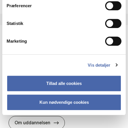
Præferencer
Statistik
Marketing
HA(it.) - erhvervs­økonomi og informations­
teknologi
HA(it.) giver dig en bred forståelse for
Vis detaljer
virksomheders muligheder og udfordringer inden
for it. Du får redskaber til at udvælge, udvikle og
implementere it…
Tillad alle cookies
IT og teknologi
Økonomi og matematik
Organisation og ledelse
Kun nødvendige cookies
HA(it.) - erhvervs­økonomi og in
Om uddannelsen