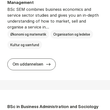
Man­age­ment
BSc SEM combines business economics and
service sector studies and gives you an in-depth
understanding of how to market, sell and
organise a service in…
Økonomi og matematik
Organisation og ledelse
Kultur og samfund
BSc in Busi­ness Ad­min­is­tra­tio
Om uddannelsen
BSc in Busi­ness Ad­min­is­tra­tion and So­ci­ology