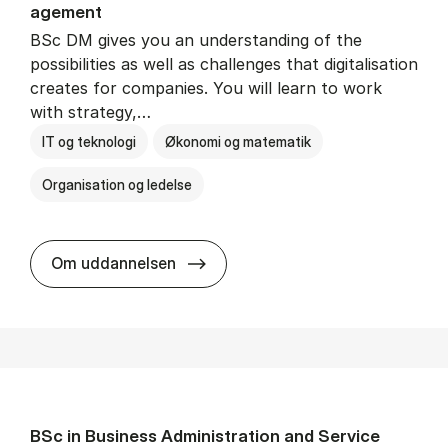
age­ment
BSc DM gives you an understanding of the
possibilities as well as challenges that digitalisation
creates for companies. You will learn to work
with strategy,…
IT og teknologi
Økonomi og matematik
Organisation og ledelse
BSc in Busi­ness Ad­min­is­tra­tion
Om uddannelsen
BSc in Busi­ness Ad­min­is­tra­tion and Ser­vice