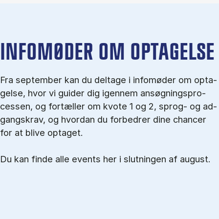
IN­FO­MØ­DER OM OP­TA­GEL­SE
Fra september kan du del­tage i in­fo­mø­der om op­ta­
gel­se, hvor vi gu­i­der dig igen­nem an­søg­nings­pro­
ces­sen, og for­tæl­ler om kvo­te 1 og 2, sprog- og ad­
gangs­krav, og hvordan du forbedrer dine chancer
for at blive optaget.
Du kan finde alle events her i slutningen af august.