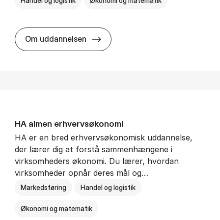
Handel og logistik
Økonomi og matematik
BSc in In­ter­na­tion­al Ship­ping a
Om uddannelsen
HA al­men erhvervs­økonomi
HA er en bred erhvervsøkonomisk uddannelse,
der lærer dig at forstå sammenhængene i
virksomheders økonomi. Du lærer, hvordan
virksomheder opnår deres mål og…
Markedsføring
Handel og logistik
Økonomi og matematik