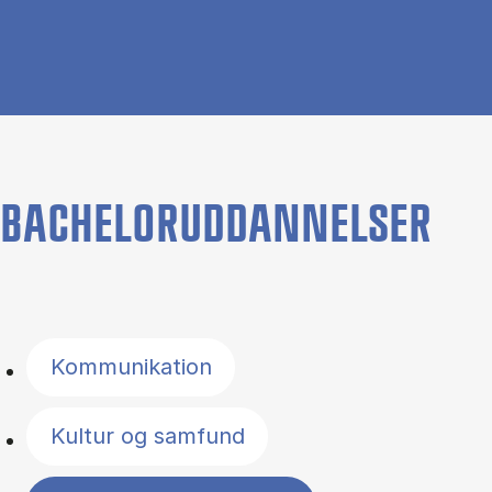
BACHELORUDDANNELSER
Filter by topics
Kommunikation
Kultur og samfund