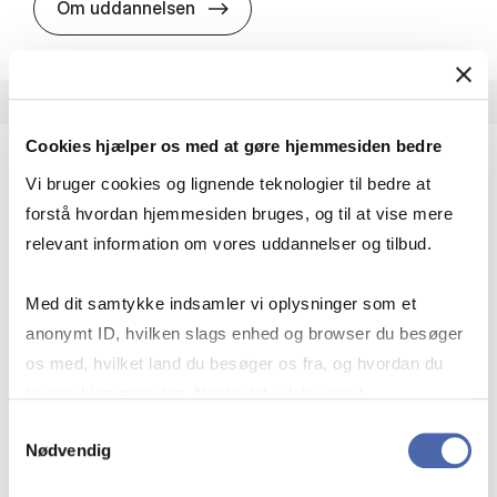
HA i pro­jekt­le­del­se
Om uddannelsen
Cookies hjælper os med at gøre hjemmesiden bedre
Vi bruger cookies og lignende teknologier til bedre at
HA(fil.) - erhvervs­økonomi og fi­lo­so­fi
forstå hvordan hjemmesiden bruges, og til at vise mere
HA(fil.) giver dig en forståelse af de udfordringer,
relevant information om vores uddannelser og tilbud.
virksomheder møder i vores komplekse verden.
Du lærer om virksomheders behov for økonomisk
Med dit samtykke indsamler vi oplysninger som et
effektivitet og…
anonymt ID, hvilken slags enhed og browser du besøger
Økonomi og matematik
Kultur og samfund
os med, hvilket land du besøger os fra, og hvordan du
Filosofi og sociologi
bruger hjemmesiden. Nogle data deles med
tredjepartsværktøjer, som vi bruger til statistik og
Samtykkevalg
Nødvendig
markedsføring. Du bestemmer selv - og kan altid trække
HA(fil.) - erhvervs­økonomi og fi­lo­
Om uddannelsen
dit samtykke tilbage via knappen nederst til højre.