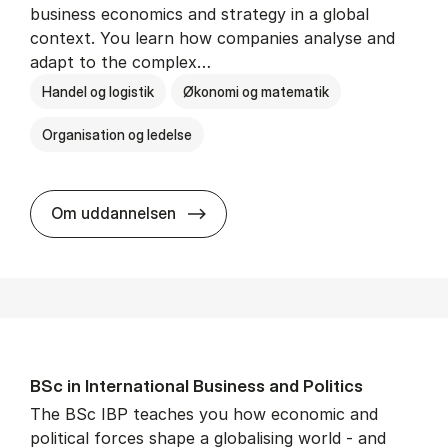
business economics and strategy in a global
context. You learn how companies analyse and
adapt to the complex…
Handel og logistik
Økonomi og matematik
Organisation og ledelse
BSc in In­ter­na­tion­al Busi­ness
Om uddannelsen
BSc in In­ter­na­tion­al Busi­ness and Polit­ics
The BSc IBP teaches you how economic and
political forces shape a globalising world - and