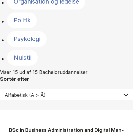
Organisation og ledelse
Politik
Psykologi
Nulstil
Viser 15 ud af 15 Bacheloruddannelser
Sortér efter
BSc in Busi­ness Ad­min­is­tra­tion and Di­git­al Man­