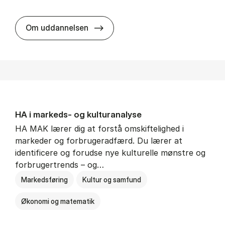
HA al­men erhvervs­økonomi
Om uddannelsen
HA i mar­keds- og kul­tu­r­a­na­ly­se
HA MAK lærer dig at forstå omskiftelighed i
markeder og forbrugeradfærd. Du lærer at
identificere og forudse nye kulturelle mønstre og
forbrugertrends – og…
Markedsføring
Kultur og samfund
Økonomi og matematik