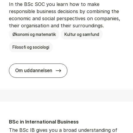
In the BSc SOC you learn how to make
responsible business decisions by combining the
economic and social perspectives on companies,
their organisation and their surroundings.
Økonomi og matematik
Kultur og samfund
Filosofi og sociologi
BSc in Busi­ness Ad­min­is­tra­tion 
Om uddannelsen
BSc in In­ter­na­tion­al Busi­ness
The BSc IB gives you a broad understanding of