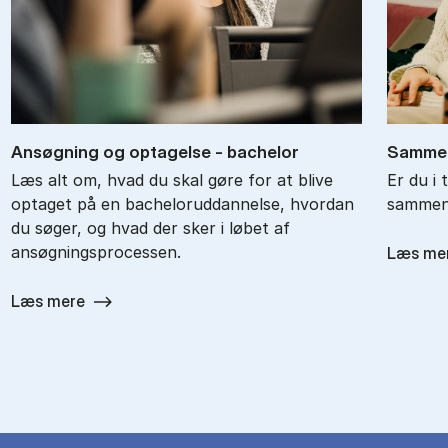
An­søg­ning og op­ta­gel­se - ba­chel­or
Sam­men
Læs alt om, hvad du skal gøre for at blive
Er du i 
optaget på en bacheloruddannelse, hvordan
sammenl
du søger, og hvad der sker i løbet af
ansøgningsprocessen.
Læs me
Læs mere