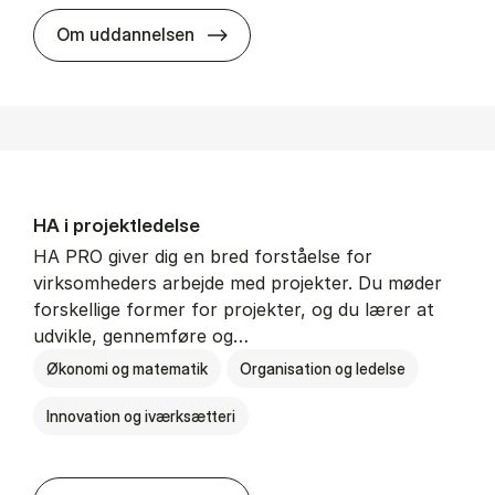
HA i mar­keds- og kul­tu­r­a­na­ly­se
Om uddannelsen
HA i pro­jekt­le­del­se
HA PRO giver dig en bred forståelse for
virksomheders arbejde med projekter. Du møder
forskellige former for projekter, og du lærer at
udvikle, gennemføre og…
Økonomi og matematik
Organisation og ledelse
Innovation og iværksætteri