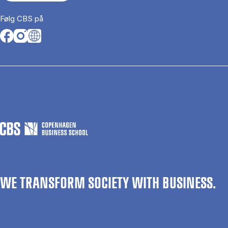
Følg CBS på
Opens in a new tab
Opens in a new tab
Opens in a new tab
WE TRANSFORM SOCIETY WITH BUSINESS.