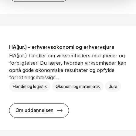
HA(jur.) - erhvervs­økonomi og erhvervs­jura
HA(jur.) handler om virksomheders muligheder og
forpligtelser. Du lærer, hvordan virksomheder kan
opnå gode økonomiske resultater og opfylde
forretningsmæssige…
Handel og logistik
Økonomi og matematik
Jura
HA(jur.) - erhvervs­økonomi og er
Om uddannelsen