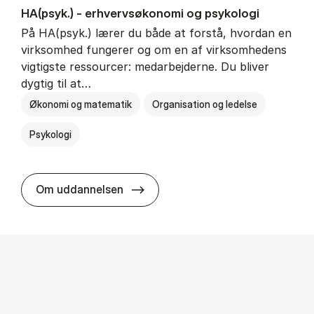
HA(psyk.) - erhvervs­økonomi og psy­ko­lo­gi
På HA(psyk.) lærer du både at forstå, hvordan en
virksomhed fungerer og om en af virksomhedens
vigtigste ressourcer: medarbejderne. Du bliver
dygtig til at…
Økonomi og matematik
Organisation og ledelse
Psykologi
HA(psyk.) - erhvervs­økonomi og ps
Om uddannelsen