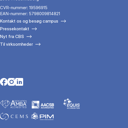
CVR-nummer: 19596915
EAN-nummer: 5798009814821
Kontakt os og besøg campus
Pressekontakt
Nyt fra CBS
Til virksomheder
Opens in a new tab
Opens in a new tab
Opens in a new tab