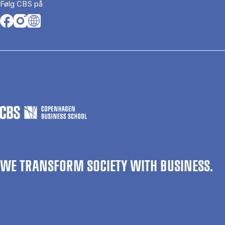
Følg CBS på
Opens in a new tab
Opens in a new tab
Opens in a new tab
WE TRANSFORM SOCIETY WITH BUSINESS.