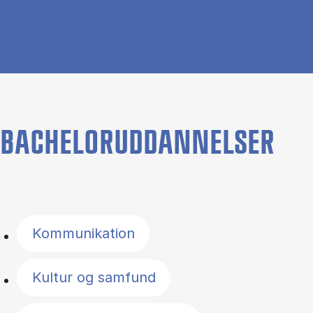
BACHELORUDDANNELSER
Filter by topics
Kommunikation
Kultur og samfund