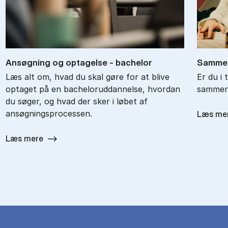
An­søg­ning og op­ta­gel­se - ba­chel­or
Sam­men
Læs alt om, hvad du skal gøre for at blive
Er du i 
optaget på en bacheloruddannelse, hvordan
sammenl
du søger, og hvad der sker i løbet af
ansøgningsprocessen.
Læs me
Læs mere