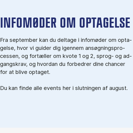
IN­FO­MØ­DER OM OP­TA­GEL­SE
Fra september kan du del­tage i in­fo­mø­der om op­ta­
gel­se, hvor vi gu­i­der dig igen­nem an­søg­nings­pro­
ces­sen, og for­tæl­ler om kvo­te 1 og 2, sprog- og ad­
gangs­krav, og hvordan du forbedrer dine chancer
for at blive optaget.
Du kan finde alle events her i slutningen af august.