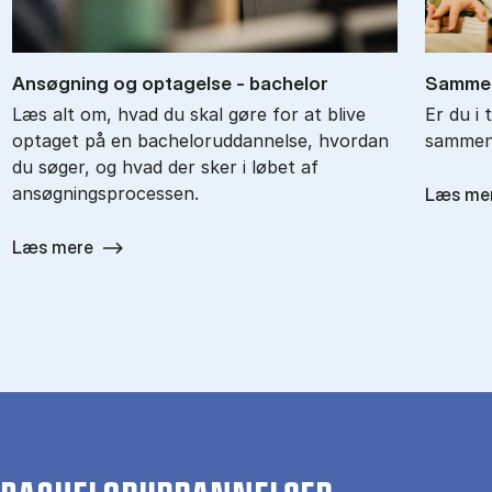
An­søg­ning og op­ta­gel­se - ba­chel­or
Sam­men
Læs alt om, hvad du skal gøre for at blive
Er du i 
optaget på en bacheloruddannelse, hvordan
sammenl
du søger, og hvad der sker i løbet af
ansøgningsprocessen.
Læs me
Læs mere