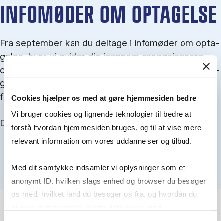
IN­FO­MØ­DER OM OP­TA­GEL­SE
Fra september kan du del­tage i in­fo­mø­der om op­ta­
gel­se, hvor vi gu­i­der dig igen­nem an­søg­nings­pro­
ces­sen, og for­tæl­ler om kvo­te 1 og 2, sprog- og ad­
gangs­krav, og hvordan du forbedrer dine chancer
for at blive optaget.
Cookies hjælper os med at gøre hjemmesiden bedre
Vi bruger cookies og lignende teknologier til bedre at
Du kan finde alle events her i slutningen af august.
forstå hvordan hjemmesiden bruges, og til at vise mere
relevant information om vores uddannelser og tilbud.
Med dit samtykke indsamler vi oplysninger som et
anonymt ID, hvilken slags enhed og browser du besøger
os med, hvilket land du besøger os fra, og hvordan du
bruger hjemmesiden. Nogle data deles med
tredjepartsværktøjer, som vi bruger til statistik og