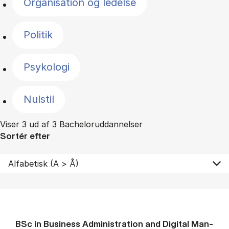
Organisation og ledelse
Politik
Psykologi
Nulstil
Viser 3 ud af 3 Bacheloruddannelser
Sortér efter
BSc in Busi­ness Ad­min­is­tra­tion and Di­git­al Man­