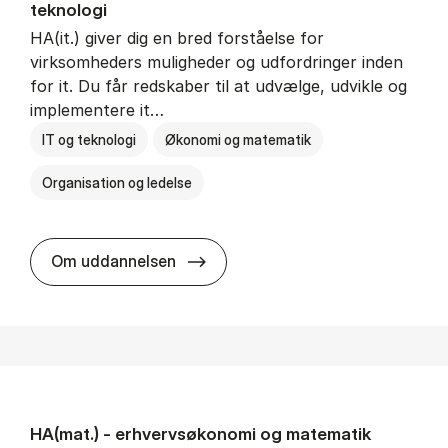
teknologi
HA(it.) giver dig en bred forståelse for
virksomheders muligheder og udfordringer inden
for it. Du får redskaber til at udvælge, udvikle og
implementere it…
IT og teknologi
Økonomi og matematik
Organisation og ledelse
HA(it.) - erhvervs­økonomi og in
Om uddannelsen
HA(mat.) - erhvervs­økonomi og ma­te­ma­tik