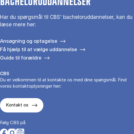
BACHELORUDDANNELSER
Har du spørgsmål til CBS' bacheloruddannelser, kan du
læse mere her:
Ansøgning og optagelse
Få hjælp til at vælge uddannelse
Guide til forældre
CBS
Du er velkommen til at kontakte os med dine spørgsmål. Find
vores kontaktoplysninger her:
Kontakt os
Følg CBS på
Opens in a new tab
Opens in a new tab
Opens in a new tab