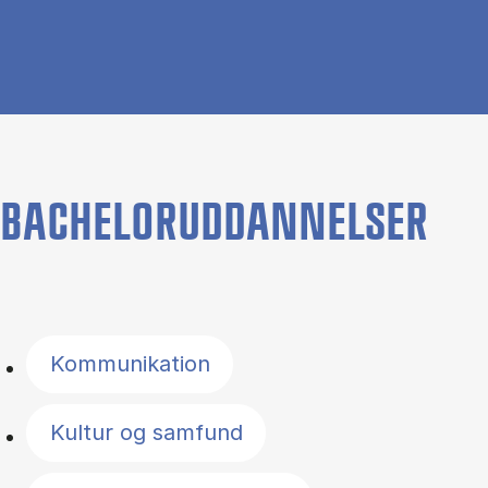
BACHELORUDDANNELSER
Filter by topics
Kommunikation
Kultur og samfund