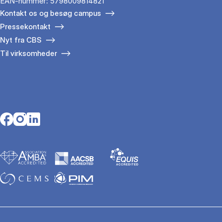
EAN-nummer: 5798009814821
Kontakt os og besøg campus
Pressekontakt
Nyt fra CBS
Til virksomheder
Opens in a new tab
Opens in a new tab
Opens in a new tab