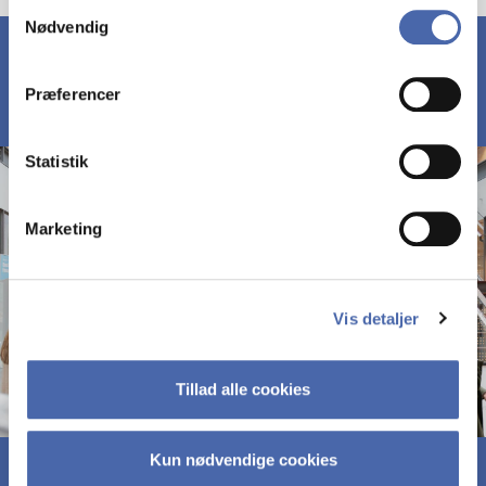
Samtykkevalg
Nødvendig
markedsføring. Du bestemmer selv - og kan altid trække
dit samtykke tilbage via knappen nederst til højre.
Præferencer
Statistik
Marketing
Vis detaljer
Tillad alle cookies
Kun nødvendige cookies