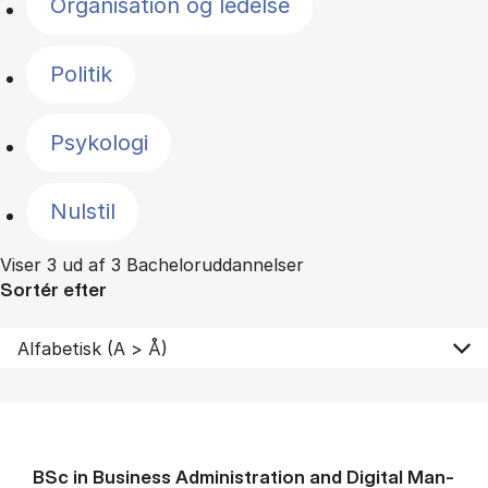
Organisation og ledelse
Politik
Psykologi
Nulstil
Viser 3 ud af 3 Bacheloruddannelser
Sortér efter
BSc in Busi­ness Ad­min­is­tra­tion and Di­git­al Man­