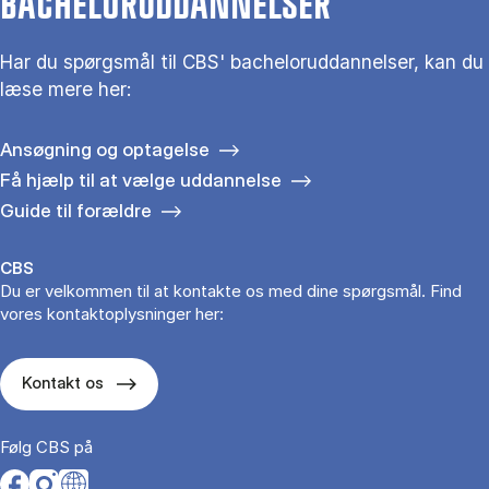
BACHELORUDDANNELSER
Har du spørgsmål til CBS' bacheloruddannelser, kan du
læse mere her:
Ansøgning og optagelse
Få hjælp til at vælge uddannelse
Guide til forældre
CBS
Du er velkommen til at kontakte os med dine spørgsmål. Find
vores kontaktoplysninger her:
Kontakt os
Følg CBS på
Opens in a new tab
Opens in a new tab
Opens in a new tab