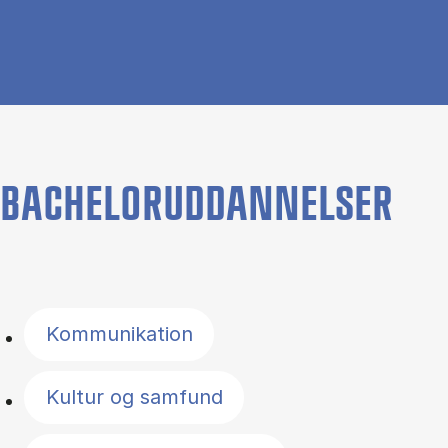
BACHELORUDDANNELSER
Filter by topics
Kommunikation
Kultur og samfund