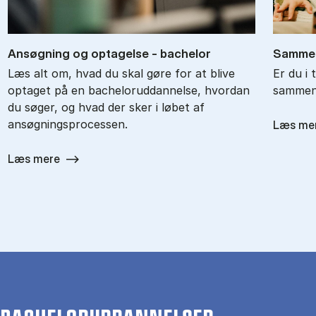
An­søg­ning og op­ta­gel­se - ba­chel­or
Sam­men
Læs alt om, hvad du skal gøre for at blive
Er du i 
optaget på en bacheloruddannelse, hvordan
sammenl
du søger, og hvad der sker i løbet af
ansøgningsprocessen.
Læs me
Læs mere