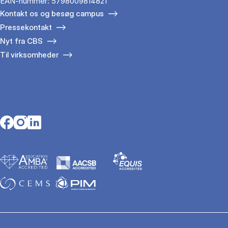
EAN-nummer: 5798009814821
Kontakt os og besøg campus
Pressekontakt
Nyt fra CBS
Til virksomheder
Opens in a new tab
Opens in a new tab
Opens in a new tab