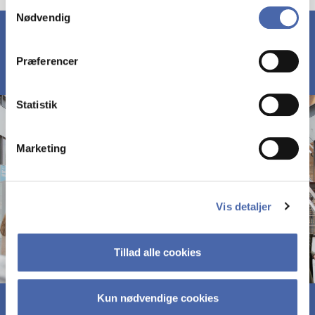
Samtykkevalg
Nødvendig
markedsføring. Du bestemmer selv - og kan altid trække
dit samtykke tilbage via knappen nederst til højre.
Præferencer
Statistik
Marketing
Vis detaljer
Tillad alle cookies
Kun nødvendige cookies