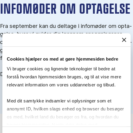
IN­FO­MØ­DER OM OP­TA­GEL­SE
Fra september kan du del­tage i in­fo­mø­der om op­ta­
gel­se, hvor vi gu­i­der dig igen­nem an­søg­nings­pro­
ces­sen, og for­tæl­ler om kvo­te 1 og 2, sprog- og ad­
gangs­krav, og hvordan du forbedrer dine chancer
for at blive optaget.
Cookies hjælper os med at gøre hjemmesiden bedre
Vi bruger cookies og lignende teknologier til bedre at
Du kan finde alle events her i slutningen af august.
forstå hvordan hjemmesiden bruges, og til at vise mere
relevant information om vores uddannelser og tilbud.
Med dit samtykke indsamler vi oplysninger som et
anonymt ID, hvilken slags enhed og browser du besøger
os med, hvilket land du besøger os fra, og hvordan du
bruger hjemmesiden. Nogle data deles med
tredjepartsværktøjer, som vi bruger til statistik og