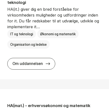
teknologi
HA(it.) giver dig en bred forståelse for
virksomheders muligheder og udfordringer inden
for it. Du får redskaber til at udvælge, udvikle og
implementere it…
IT og teknologi
Økonomi og matematik
Organisation og ledelse
HA(it.) - erhvervs­økonomi og in
Om uddannelsen
HA(mat.) - erhvervs­økonomi og ma­te­ma­tik