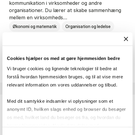
kommunikation i virksomheder og andre
organisationer. Du lærer at skabe sammenhæng
mellem en virksomheds…
Økonomi og matematik
Organisation og ledelse
Kommunikation
Cookies hjælper os med at gøre hjemmesiden bedre
HA(kom.) - erhvervs­økonomi og
Om uddannelsen
Vi bruger cookies og lignende teknologier til bedre at
forstå hvordan hjemmesiden bruges, og til at vise mere
relevant information om vores uddannelser og tilbud.
Med dit samtykke indsamler vi oplysninger som et
anonymt ID, hvilken slags enhed og browser du besøger
HA(psyk.) - erhvervs­økonomi og psy­ko­lo­gi
os med, hvilket land du besøger os fra, og hvordan du
På HA(psyk.) lærer du både at forstå, hvordan en
bruger hjemmesiden. Nogle data deles med
virksomhed fungerer og om en af virksomhedens
tredjepartsværktøjer, som vi bruger til statistik og
Samtykkevalg