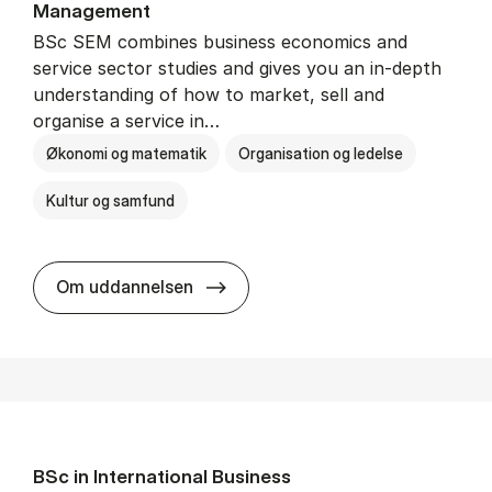
Man­age­ment
BSc SEM combines business economics and
service sector studies and gives you an in-depth
understanding of how to market, sell and
organise a service in…
Økonomi og matematik
Organisation og ledelse
Kultur og samfund
BSc in Busi­ness Ad­min­is­tra­tio
Om uddannelsen
BSc in In­ter­na­tion­al Busi­ness