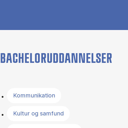
BACHELORUDDANNELSER
Filter by topics
Kommunikation
Kultur og samfund