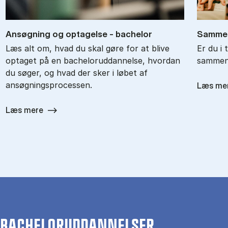
An­søg­ning og op­ta­gel­se - ba­chel­or
Sam­men
Læs alt om, hvad du skal gøre for at blive
Er du i 
optaget på en bacheloruddannelse, hvordan
sammenl
du søger, og hvad der sker i løbet af
ansøgningsprocessen.
Læs me
Læs mere
BACHELORUDDANNELSER