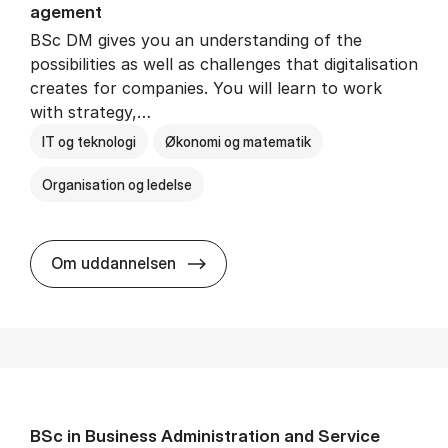
age­ment
BSc DM gives you an understanding of the
possibilities as well as challenges that digitalisation
creates for companies. You will learn to work
with strategy,…
IT og teknologi
Økonomi og matematik
Organisation og ledelse
BSc in Busi­ness Ad­min­is­tra­tion
Om uddannelsen
BSc in Busi­ness Ad­min­is­tra­tion and Ser­vice