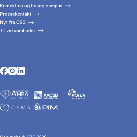
Kontakt os og besøg campus
Pressekontakt
Nyt fra CBS
Til virksomheder
Opens in a new tab
Opens in a new tab
Opens in a new tab