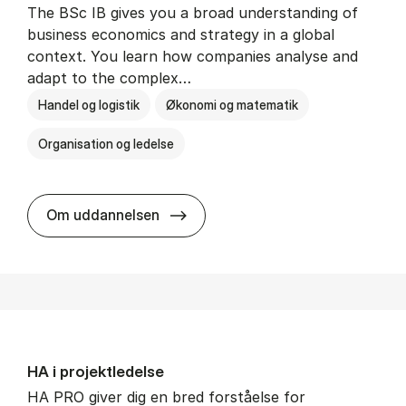
The BSc IB gives you a broad understanding of
business economics and strategy in a global
context. You learn how companies analyse and
adapt to the complex…
Handel og logistik
Økonomi og matematik
Organisation og ledelse
BSc in In­ter­na­tion­al Busi­ness
Om uddannelsen
HA i pro­jekt­le­del­se
HA PRO giver dig en bred forståelse for