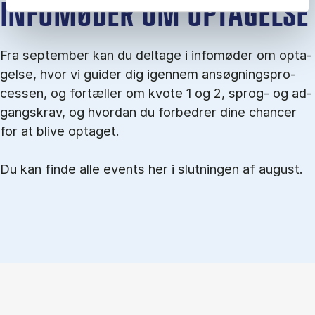
IN­FO­MØ­DER OM OP­TA­GEL­SE
Fra september kan du del­tage i in­fo­mø­der om op­ta­
gel­se, hvor vi gu­i­der dig igen­nem an­søg­nings­pro­
ces­sen, og for­tæl­ler om kvo­te 1 og 2, sprog- og ad­
gangs­krav, og hvordan du forbedrer dine chancer
for at blive optaget.
Du kan finde alle events her i slutningen af august.