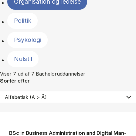
Organisation og ledelse
Politik
Psykologi
Nulstil
Viser 7 ud af 7 Bacheloruddannelser
Sortér efter
BSc in Busi­ness Ad­min­is­tra­tion and Di­git­al Man­