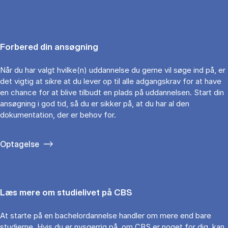
Forbered din ansøgning
Når du har valgt hvilke(n) uddannelse du gerne vil søge ind på, er
det vigtig at sikre at du lever op til alle adgangskrav for at have
en chance for at blive tilbudt en plads på uddannelsen. Start din
ansøgning i god tid, så du er sikker på, at du har al den
dokumentation, der er behov for.
Optagelse
Læs mere om studielivet på CBS
At starte på en bachelordannelse handler om mere end bare
studierne. Hvis du er nysgerrig på, om CBS er noget for dig, kan