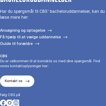
Har du spørgsmål til CBS' bacheloruddannelser, kan du
læse mere her:
Ansøgning og optagelse
Få hjælp til at vælge uddannelse
Guide til forældre
CBS
Du er velkommen til at kontakte os med dine spørgsmål. Find
vores kontaktoplysninger her:
Kontakt os
Følg CBS på
Opens in a new tab
Opens in a new tab
Opens in a new tab