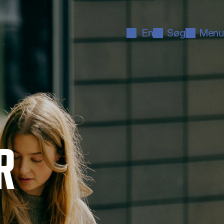
En
Søg
Menu
R