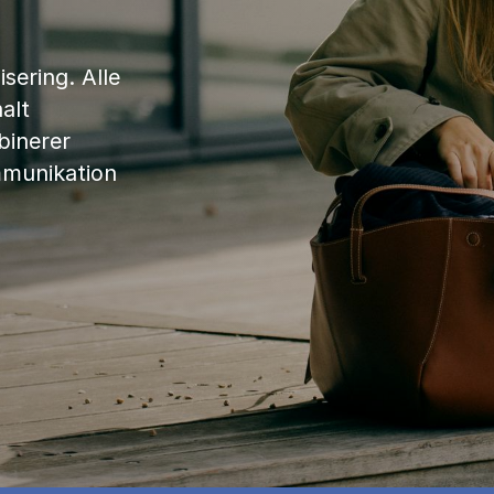
sering. Alle
alt
binerer
mmunikation