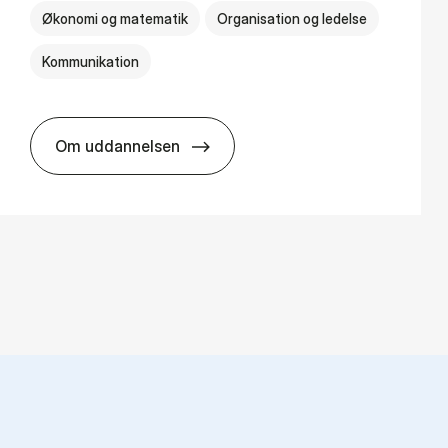
Økonomi og matematik
Organisation og ledelse
Kommunikation
Om uddannelsen
HA(kom.) - erhvervs­økonomi og virksomh