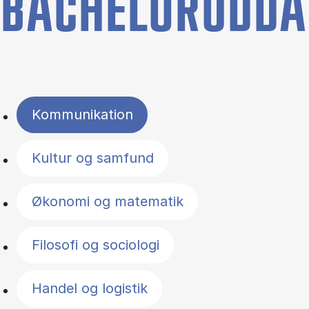
BACHELORUDDA
Filter by topics
Kommunikation
Kultur og samfund
Økonomi og matematik
Filosofi og sociologi
Handel og logistik