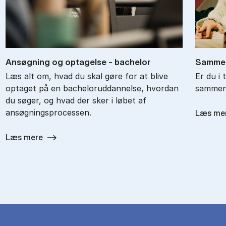
An­søg­ning og op­ta­gel­se - ba­chel­or
Sam­men
Læs alt om, hvad du skal gøre for at blive
Er du i 
optaget på en bacheloruddannelse, hvordan
sammenl
du søger, og hvad der sker i løbet af
ansøgningsprocessen.
Læs me
Læs mere