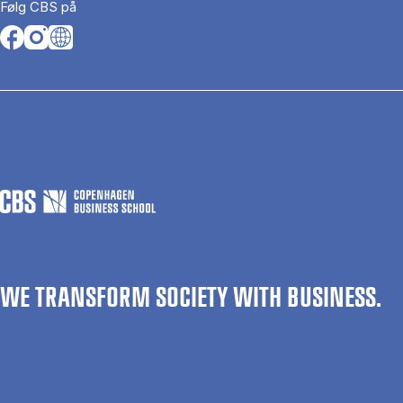
Følg CBS på
Opens in a new tab
Opens in a new tab
Opens in a new tab
WE TRANSFORM SOCIETY WITH BUSINESS.