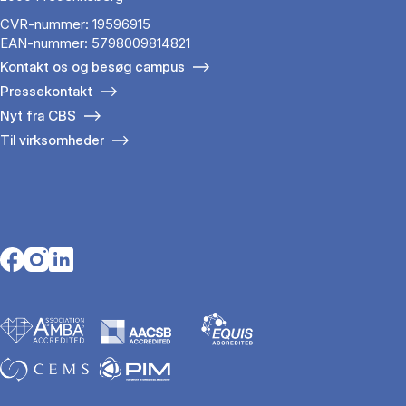
CVR-nummer: 19596915
EAN-nummer: 5798009814821
Kontakt os og besøg campus
Pressekontakt
Nyt fra CBS
Til virksomheder
Opens in a new tab
Opens in a new tab
Opens in a new tab