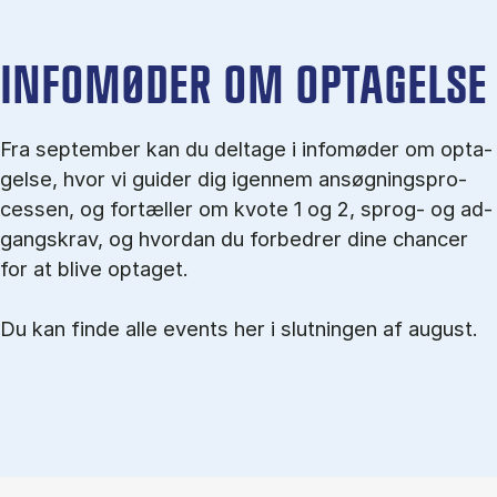
IN­FO­MØ­DER OM OP­TA­GEL­SE
Fra september kan du del­tage i in­fo­mø­der om op­ta­
gel­se, hvor vi gu­i­der dig igen­nem an­søg­nings­pro­
ces­sen, og for­tæl­ler om kvo­te 1 og 2, sprog- og ad­
gangs­krav, og hvordan du forbedrer dine chancer
for at blive optaget.
Du kan finde alle events her i slutningen af august.