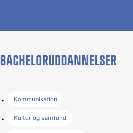
BACHELORUDDANNELSER
Filter by topics
Kommunikation
Kultur og samfund