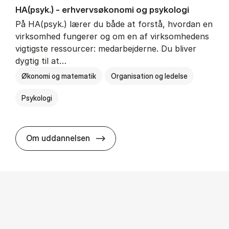
HA(psyk.) - erhvervs­økonomi og psy­ko­lo­gi
På HA(psyk.) lærer du både at forstå, hvordan en
virksomhed fungerer og om en af virksomhedens
vigtigste ressourcer: medarbejderne. Du bliver
dygtig til at…
Økonomi og matematik
Organisation og ledelse
Psykologi
HA(psyk.) - erhvervs­økonomi og ps
Om uddannelsen