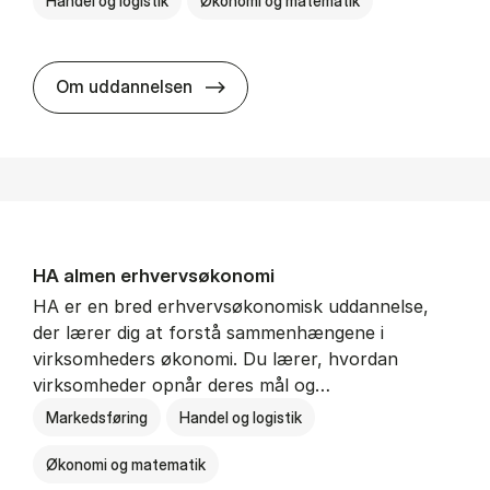
Handel og logistik
Økonomi og matematik
BSc in In­ter­na­tion­al Ship­ping a
Om uddannelsen
HA al­men erhvervs­økonomi
HA er en bred erhvervsøkonomisk uddannelse,
der lærer dig at forstå sammenhængene i
virksomheders økonomi. Du lærer, hvordan
virksomheder opnår deres mål og…
Markedsføring
Handel og logistik
Økonomi og matematik