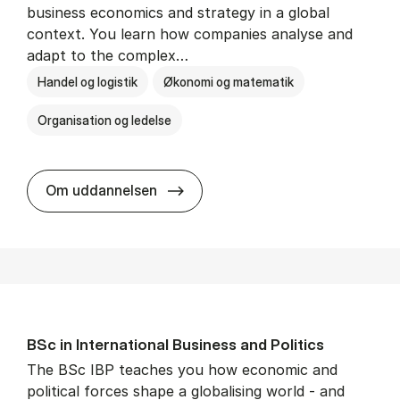
business economics and strategy in a global
context. You learn how companies analyse and
adapt to the complex…
Handel og logistik
Økonomi og matematik
Organisation og ledelse
BSc in In­ter­na­tion­al Busi­ness
Om uddannelsen
BSc in In­ter­na­tion­al Busi­ness and Polit­ics
The BSc IBP teaches you how economic and
political forces shape a globalising world - and