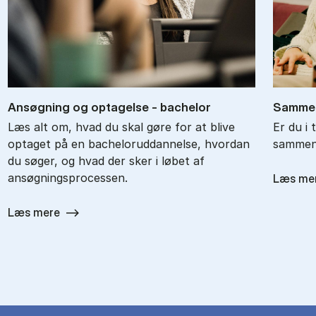
An­søg­ning og op­ta­gel­se - ba­chel­or
Sam­men
Læs alt om, hvad du skal gøre for at blive
Er du i 
optaget på en bacheloruddannelse, hvordan
sammenl
du søger, og hvad der sker i løbet af
ansøgningsprocessen.
Læs me
Læs mere