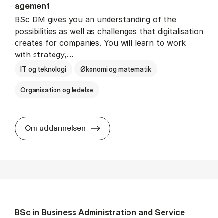
age­ment
BSc DM gives you an understanding of the
possibilities as well as challenges that digitalisation
creates for companies. You will learn to work
with strategy,…
IT og teknologi
Økonomi og matematik
Organisation og ledelse
BSc in Busi­ness Ad­min­is­tra­tion
Om uddannelsen
BSc in Busi­ness Ad­min­is­tra­tion and Ser­vice