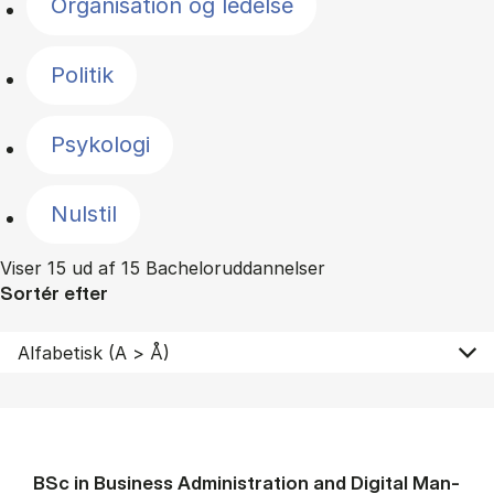
Organisation og ledelse
Politik
Psykologi
Nulstil
Viser 15 ud af 15 Bacheloruddannelser
Sortér efter
BSc in Busi­ness Ad­min­is­tra­tion and Di­git­al Man­