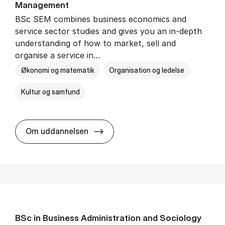
Man­age­ment
BSc SEM combines business economics and
service sector studies and gives you an in-depth
understanding of how to market, sell and
organise a service in…
Økonomi og matematik
Organisation og ledelse
Kultur og samfund
BSc in Busi­ness Ad­min­is­tra­tio
Om uddannelsen
BSc in Busi­ness Ad­min­is­tra­tion and So­ci­ology