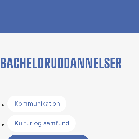
BACHELORUDDANNELSER
Filter by topics
Kommunikation
Kultur og samfund