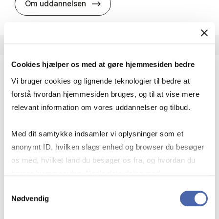
HA i pro­jekt­le­del­se
Om uddannelsen
Cookies hjælper os med at gøre hjemmesiden bedre
Vi bruger cookies og lignende teknologier til bedre at
HA(fil.) - erhvervs­økonomi og fi­lo­so­fi
forstå hvordan hjemmesiden bruges, og til at vise mere
HA(fil.) giver dig en forståelse af de udfordringer,
relevant information om vores uddannelser og tilbud.
virksomheder møder i vores komplekse verden.
Du lærer om virksomheders behov for økonomisk
Med dit samtykke indsamler vi oplysninger som et
effektivitet og…
anonymt ID, hvilken slags enhed og browser du besøger
Økonomi og matematik
Kultur og samfund
os med, hvilket land du besøger os fra, og hvordan du
Filosofi og sociologi
bruger hjemmesiden. Nogle data deles med
tredjepartsværktøjer, som vi bruger til statistik og
Samtykkevalg
Nødvendig
markedsføring. Du bestemmer selv - og kan altid trække
HA(fil.) - erhvervs­økonomi og fi­lo­
Om uddannelsen
dit samtykke tilbage via knappen nederst til højre.