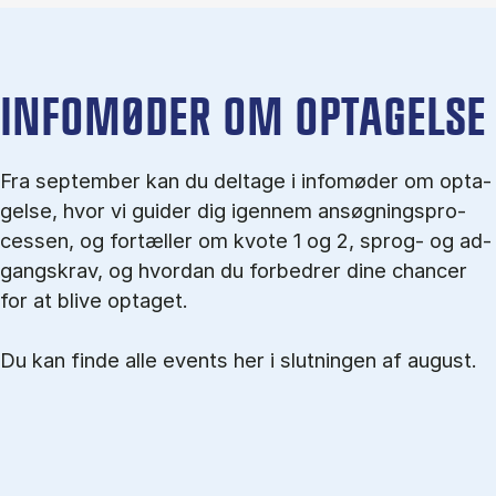
IN­FO­MØ­DER OM OP­TA­GEL­SE
Fra september kan du del­tage i in­fo­mø­der om op­ta­
gel­se, hvor vi gu­i­der dig igen­nem an­søg­nings­pro­
ces­sen, og for­tæl­ler om kvo­te 1 og 2, sprog- og ad­
gangs­krav, og hvordan du forbedrer dine chancer
for at blive optaget.
Du kan finde alle events her i slutningen af august.