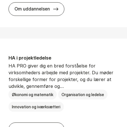
HA i mar­keds- og kul­tu­r­a­na­ly­se
Om uddannelsen
HA i pro­jekt­le­del­se
HA PRO giver dig en bred forståelse for
virksomheders arbejde med projekter. Du møder
forskellige former for projekter, og du lærer at
udvikle, gennemføre og…
Økonomi og matematik
Organisation og ledelse
Innovation og iværksætteri