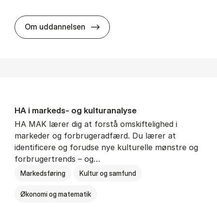
HA al­men erhvervs­økonomi
Om uddannelsen
HA i mar­keds- og kul­tu­r­a­na­ly­se
HA MAK lærer dig at forstå omskiftelighed i
markeder og forbrugeradfærd. Du lærer at
identificere og forudse nye kulturelle mønstre og
forbrugertrends – og…
Markedsføring
Kultur og samfund
Økonomi og matematik