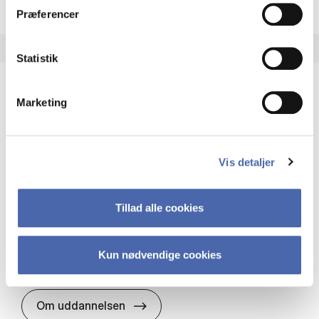
Præferencer
Statistik
Marketing
HA(it.) - erhvervs­økonomi og informations­
teknologi
HA(it.) giver dig en bred forståelse for
Vis detaljer
virksomheders muligheder og udfordringer inden
for it. Du får redskaber til at udvælge, udvikle og
implementere it…
Tillad alle cookies
IT og teknologi
Økonomi og matematik
Organisation og ledelse
Kun nødvendige cookies
HA(it.) - erhvervs­økonomi og in
Om uddannelsen