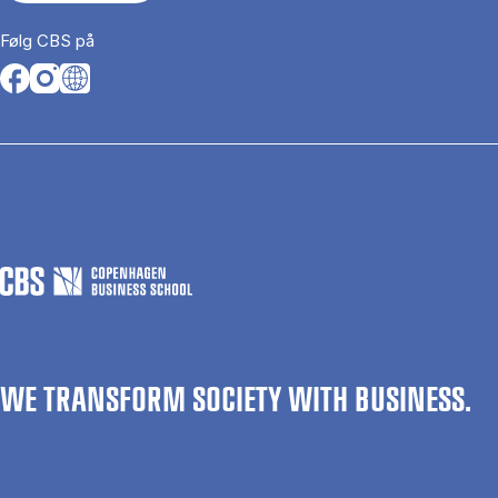
Følg CBS på
Opens in a new tab
Opens in a new tab
Opens in a new tab
WE TRANSFORM SOCIETY WITH BUSINESS.