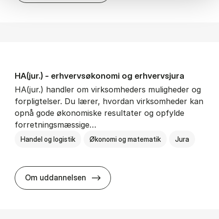
HA(jur.) - erhvervs­økonomi og erhvervs­jura
HA(jur.) handler om virksomheders muligheder og
forpligtelser. Du lærer, hvordan virksomheder kan
opnå gode økonomiske resultater og opfylde
forretningsmæssige…
Handel og logistik
Økonomi og matematik
Jura
HA(jur.) - erhvervs­økonomi og er
Om uddannelsen