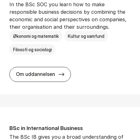
In the BSc SOC you learn how to make
responsible business decisions by combining the
economic and social perspectives on companies,
their organisation and their surroundings.
Økonomi og matematik
Kultur og samfund
Filosofi og sociologi
BSc in Busi­ness Ad­min­is­tra­tion 
Om uddannelsen
BSc in In­ter­na­tion­al Busi­ness
The BSc IB gives you a broad understanding of