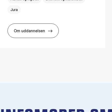
Jura
Om uddannelsen
HA(jur.) - erhvervs­økonomi og erhvervs­jura