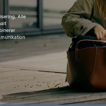
sering. Alle
alt
binerer
mmunikation