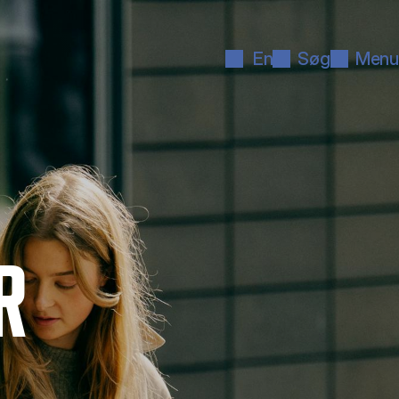
En
Søg
Menu
R