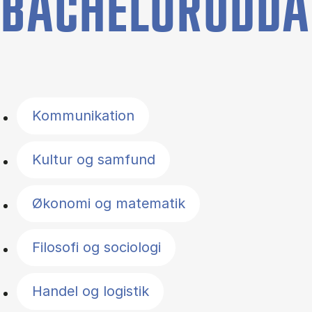
BACHELORUDDA
Filter by topics
Kommunikation
Kultur og samfund
Økonomi og matematik
Filosofi og sociologi
Handel og logistik