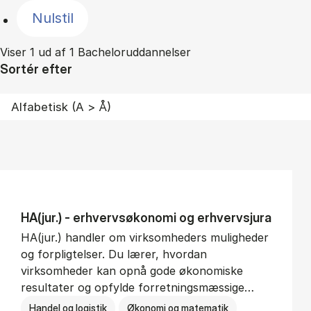
Nulstil
Viser 1 ud af 1 Bacheloruddannelser
Sortér efter
HA(jur.) - erhvervs­økonomi og erhvervs­jura
HA(jur.) handler om virksomheders muligheder
og forpligtelser. Du lærer, hvordan
virksomheder kan opnå gode økonomiske
resultater og opfylde forretningsmæssige…
Handel og logistik
Økonomi og matematik