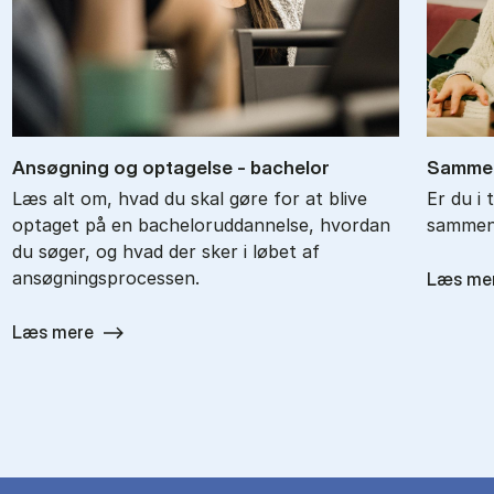
An­søg­ning og op­ta­gel­se - ba­chel­or
Sam­men
Læs alt om, hvad du skal gøre for at blive
Er du i 
optaget på en bacheloruddannelse, hvordan
sammenl
du søger, og hvad der sker i løbet af
ansøgningsprocessen.
Læs me
Læs mere