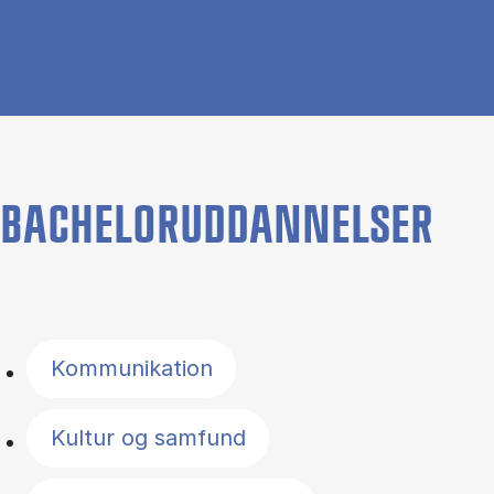
BACHELORUDDANNELSER
Filter by topics
Kommunikation
Kultur og samfund