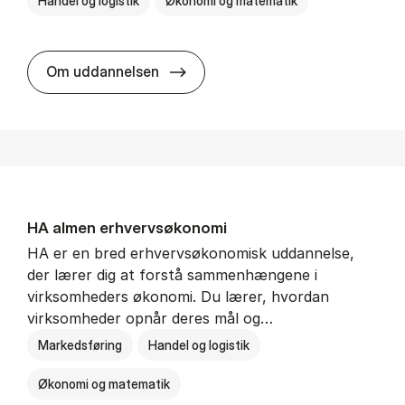
Handel og logistik
Økonomi og matematik
BSc in In­ter­na­tion­al Ship­ping a
Om uddannelsen
HA al­men erhvervs­økonomi
HA er en bred erhvervsøkonomisk uddannelse,
der lærer dig at forstå sammenhængene i
virksomheders økonomi. Du lærer, hvordan
virksomheder opnår deres mål og…
Markedsføring
Handel og logistik
Økonomi og matematik