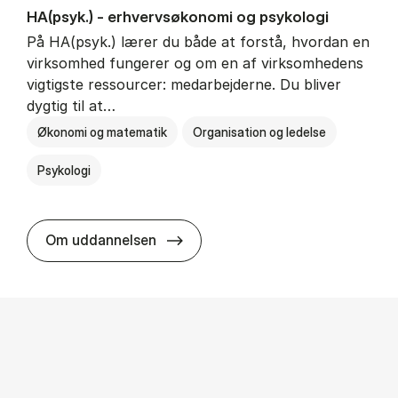
HA(psyk.) - erhvervs­økonomi og psy­ko­lo­gi
På HA(psyk.) lærer du både at forstå, hvordan en
virksomhed fungerer og om en af virksomhedens
vigtigste ressourcer: medarbejderne. Du bliver
dygtig til at…
Økonomi og matematik
Organisation og ledelse
Psykologi
HA(psyk.) - erhvervs­økonomi og ps
Om uddannelsen