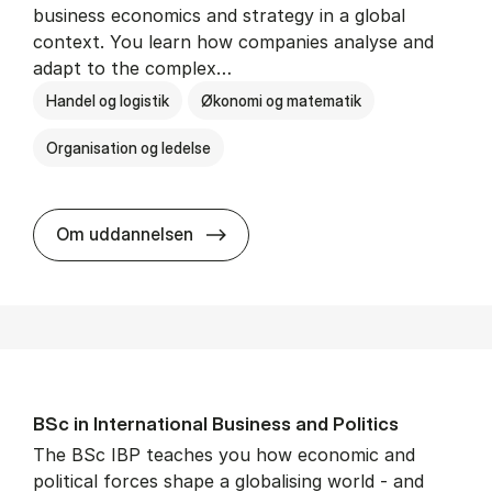
business economics and strategy in a global
context. You learn how companies analyse and
adapt to the complex…
Handel og logistik
Økonomi og matematik
Organisation og ledelse
BSc in In­ter­na­tion­al Busi­ness
Om uddannelsen
BSc in In­ter­na­tion­al Busi­ness and Polit­ics
The BSc IBP teaches you how economic and
political forces shape a globalising world - and