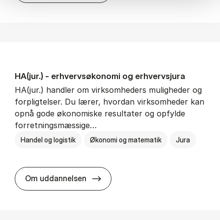
HA(jur.) - erhvervs­økonomi og erhvervs­jura
HA(jur.) handler om virksomheders muligheder og
forpligtelser. Du lærer, hvordan virksomheder kan
opnå gode økonomiske resultater og opfylde
forretningsmæssige…
Handel og logistik
Økonomi og matematik
Jura
HA(jur.) - erhvervs­økonomi og er
Om uddannelsen