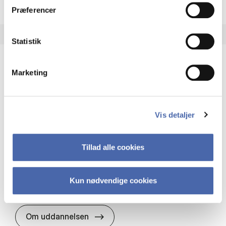
Præferencer
Statistik
Marketing
HA(it.) - erhvervs­økonomi og informations­
teknologi
HA(it.) giver dig en bred forståelse for
Vis detaljer
virksomheders muligheder og udfordringer inden
for it. Du får redskaber til at udvælge, udvikle og
implementere it…
Tillad alle cookies
IT og teknologi
Økonomi og matematik
Organisation og ledelse
Kun nødvendige cookies
HA(it.) - erhvervs­økonomi og in
Om uddannelsen