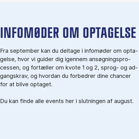
IN­FO­MØ­DER OM OP­TA­GEL­SE
Fra september kan du del­tage i in­fo­mø­der om op­ta­
gel­se, hvor vi gu­i­der dig igen­nem an­søg­nings­pro­
ces­sen, og for­tæl­ler om kvo­te 1 og 2, sprog- og ad­
gangs­krav, og hvordan du forbedrer dine chancer
for at blive optaget.
Du kan finde alle events her i slutningen af august.