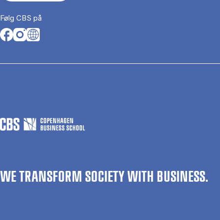
Følg CBS på
Opens in a new tab
Opens in a new tab
Opens in a new tab
WE TRANSFORM SOCIETY WITH BUSINESS.