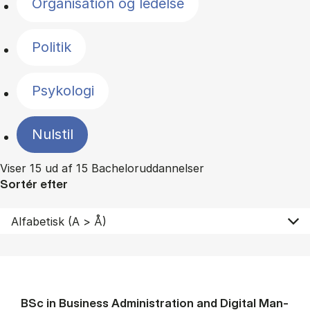
Organisation og ledelse
Politik
Psykologi
Nulstil
Viser 15 ud af 15 Bacheloruddannelser
Sortér efter
BSc in Busi­ness Ad­min­is­tra­tion and Di­git­al Man­