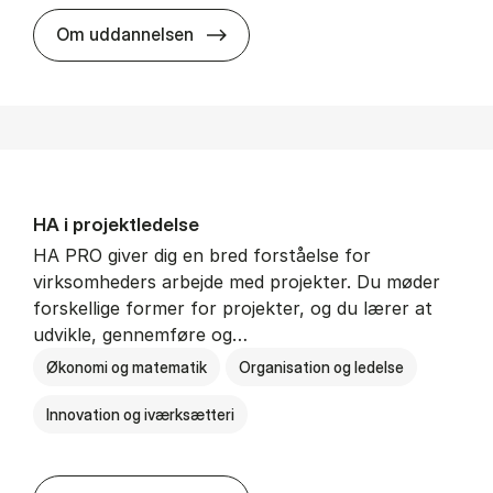
HA i mar­keds- og kul­tu­r­a­na­ly­se
Om uddannelsen
HA i pro­jekt­le­del­se
HA PRO giver dig en bred forståelse for
virksomheders arbejde med projekter. Du møder
forskellige former for projekter, og du lærer at
udvikle, gennemføre og…
Økonomi og matematik
Organisation og ledelse
Innovation og iværksætteri