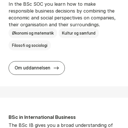
In the BSc SOC you learn how to make
responsible business decisions by combining the
economic and social perspectives on companies,
their organisation and their surroundings.
Økonomi og matematik
Kultur og samfund
Filosofi og sociologi
BSc in Busi­ness Ad­min­is­tra­tion 
Om uddannelsen
BSc in In­ter­na­tion­al Busi­ness
The BSc IB gives you a broad understanding of