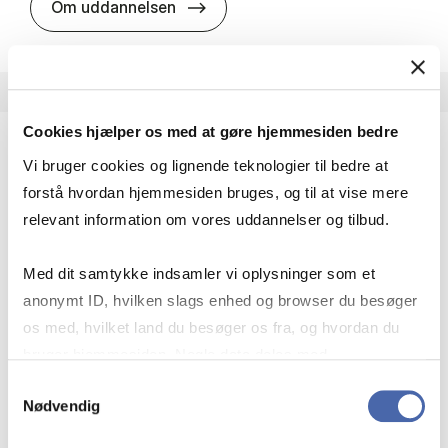
HA i pro­jekt­le­del­se
Om uddannelsen
Cookies hjælper os med at gøre hjemmesiden bedre
Vi bruger cookies og lignende teknologier til bedre at
HA(fil.) - erhvervs­økonomi og fi­lo­so­fi
forstå hvordan hjemmesiden bruges, og til at vise mere
HA(fil.) giver dig en forståelse af de udfordringer,
relevant information om vores uddannelser og tilbud.
virksomheder møder i vores komplekse verden.
Du lærer om virksomheders behov for økonomisk
Med dit samtykke indsamler vi oplysninger som et
effektivitet og…
anonymt ID, hvilken slags enhed og browser du besøger
Økonomi og matematik
Kultur og samfund
os med, hvilket land du besøger os fra, og hvordan du
Filosofi og sociologi
bruger hjemmesiden. Nogle data deles med
tredjepartsværktøjer, som vi bruger til statistik og
Samtykkevalg
Nødvendig
markedsføring. Du bestemmer selv - og kan altid trække
HA(fil.) - erhvervs­økonomi og fi­lo­
Om uddannelsen
dit samtykke tilbage via knappen nederst til højre.