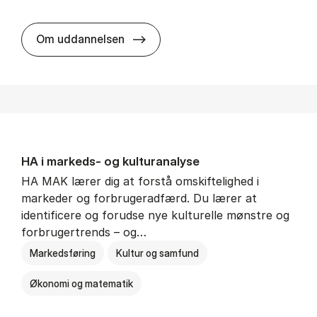
HA al­men erhvervs­økonomi
Om uddannelsen
HA i mar­keds- og kul­tu­r­a­na­ly­se
HA MAK lærer dig at forstå omskiftelighed i
markeder og forbrugeradfærd. Du lærer at
identificere og forudse nye kulturelle mønstre og
forbrugertrends – og…
Markedsføring
Kultur og samfund
Økonomi og matematik