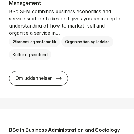
Man­age­ment
BSc SEM combines business economics and
service sector studies and gives you an in-depth
understanding of how to market, sell and
organise a service in…
Økonomi og matematik
Organisation og ledelse
Kultur og samfund
BSc in Busi­ness Ad­min­is­tra­tio
Om uddannelsen
BSc in Busi­ness Ad­min­is­tra­tion and So­ci­ology