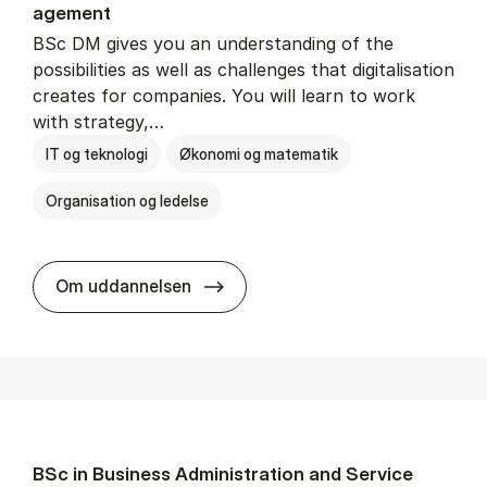
age­ment
BSc DM gives you an understanding of the
possibilities as well as challenges that digitalisation
creates for companies. You will learn to work
with strategy,…
IT og teknologi
Økonomi og matematik
Organisation og ledelse
BSc in Busi­ness Ad­min­is­tra­tion
Om uddannelsen
BSc in Busi­ness Ad­min­is­tra­tion and Ser­vice