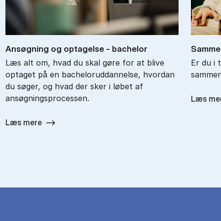
An­søg­ning og op­ta­gel­se - ba­chel­or
Sam­men
Læs alt om, hvad du skal gøre for at blive
Er du i 
optaget på en bacheloruddannelse, hvordan
sammenl
du søger, og hvad der sker i løbet af
ansøgningsprocessen.
Læs me
Læs mere