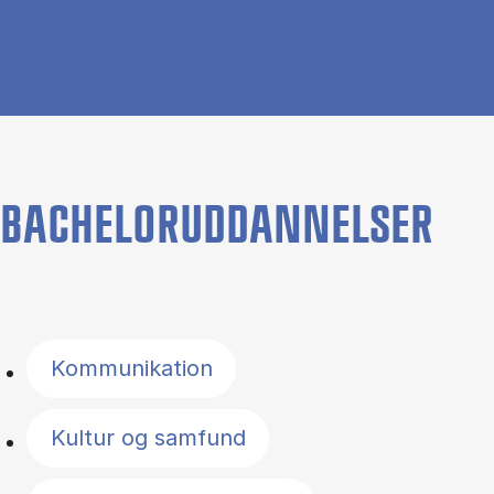
BACHELORUDDANNELSER
Filter by topics
Kommunikation
Kultur og samfund