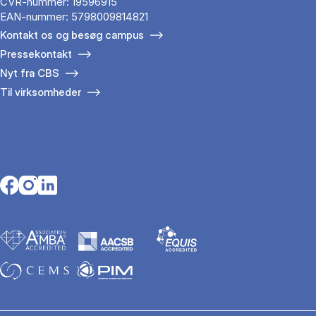
CVR-nummer: 19596915
EAN-nummer: 5798009814821
Kontakt os og besøg campus
Pressekontakt
Nyt fra CBS
Til virksomheder
Opens in a new tab
Opens in a new tab
Opens in a new tab