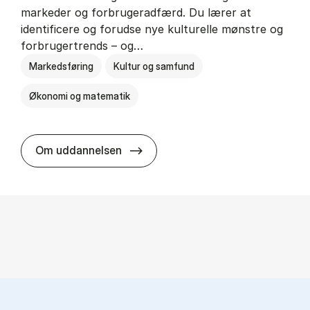
markeder og forbrugeradfærd. Du lærer at
identificere og forudse nye kulturelle mønstre og
forbrugertrends – og…
Markedsføring
Kultur og samfund
Økonomi og matematik
HA i mar­keds- og kul­tu­r­a­na­ly­se
Om uddannelsen