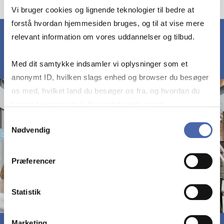
Vi bruger cookies og lignende teknologier til bedre at
forstå hvordan hjemmesiden bruges, og til at vise mere
relevant information om vores uddannelser og tilbud.
Med dit samtykke indsamler vi oplysninger som et
anonymt ID, hvilken slags enhed og browser du besøger
os med, hvilket land du besøger os fra, og hvordan du
bruger hjemmesiden. Nogle data deles med
tredjepartsværktøjer, som vi bruger til statistik og
Samtykkevalg
Nødvendig
markedsføring. Du bestemmer selv - og kan altid trække
dit samtykke tilbage via knappen nederst til højre.
Præferencer
Statistik
Marketing