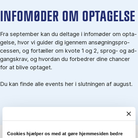
IN­FO­MØ­DER OM OP­TA­GEL­SE
Fra september kan du del­tage i in­fo­mø­der om op­ta­
gel­se, hvor vi gu­i­der dig igen­nem an­søg­nings­pro­
ces­sen, og for­tæl­ler om kvo­te 1 og 2, sprog- og ad­
gangs­krav, og hvordan du forbedrer dine chancer
for at blive optaget.
Du kan finde alle events her i slutningen af august.
Cookies hjælper os med at gøre hjemmesiden bedre