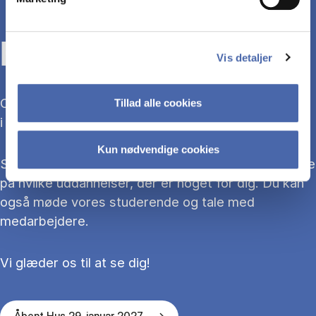
KOM TIL ÅBENT HUS
Vis detaljer
Overvejer du at søge ind på en bacheloruddannelse
Tillad alle cookies
i 2027?
Kun nødvendige cookies
Så kom med til Åbent Hus, hvor du kan blive klogere
på hvilke uddannelser, der er noget for dig. Du kan
også møde vores studerende og tale med
medarbejdere.
Vi glæder os til at se dig!
Åbent Hus 29. januar 2027