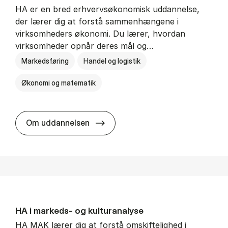
HA er en bred erhvervsøkonomisk uddannelse,
der lærer dig at forstå sammenhængene i
virksomheders økonomi. Du lærer, hvordan
virksomheder opnår deres mål og…
Markedsføring
Handel og logistik
Økonomi og matematik
HA al­men erhvervs­økonomi
Om uddannelsen
HA i mar­keds- og kul­tu­r­a­na­ly­se
HA MAK lærer dig at forstå omskiftelighed i