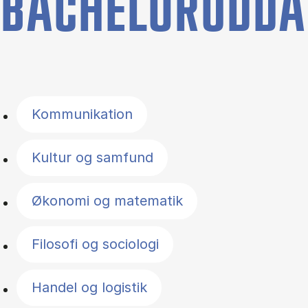
BACHELORUDDA
Filter by topics
Kommunikation
Kultur og samfund
Økonomi og matematik
Filosofi og sociologi
Handel og logistik