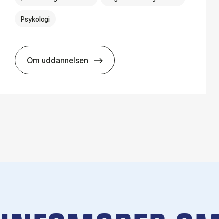
Psykologi
Om uddannelsen
HA(psyk.) - erhvervs­økonomi og psy­ko­lo­gi