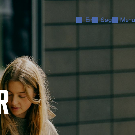
En
Søg
Menu
R