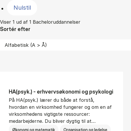
Nulstil
Viser 1 ud af 1 Bacheloruddannelser
Sortér efter
HA(psyk.) - erhvervs­økonomi og psy­ko­lo­gi
På HA(psyk.) lærer du både at forstå,
hvordan en virksomhed fungerer og om en af
virksomhedens vigtigste ressourcer:
medarbejderne. Du bliver dygtig til at…
Økonomi og matematik
Organisation og ledelse