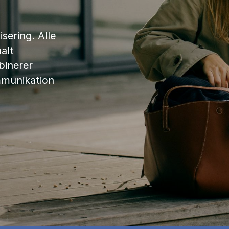
sering. Alle
alt
binerer
mmunikation