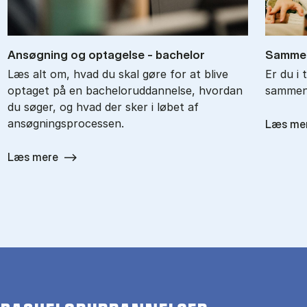
An­søg­ning og op­ta­gel­se - ba­chel­or
Sam­men
Læs alt om, hvad du skal gøre for at blive
Er du i 
optaget på en bacheloruddannelse, hvordan
sammenl
du søger, og hvad der sker i løbet af
ansøgningsprocessen.
Læs me
Læs mere