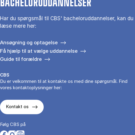
BACHELORUDDANNELSER
Har du spørgsmål til CBS' bacheloruddannelser, kan du
læse mere her:
Ansøgning og optagelse
Få hjælp til at vælge uddannelse
Guide til forældre
CBS
Du er velkommen til at kontakte os med dine spørgsmål. Find
vores kontaktoplysninger her:
Kontakt os
Følg CBS på
Opens in a new tab
Opens in a new tab
Opens in a new tab