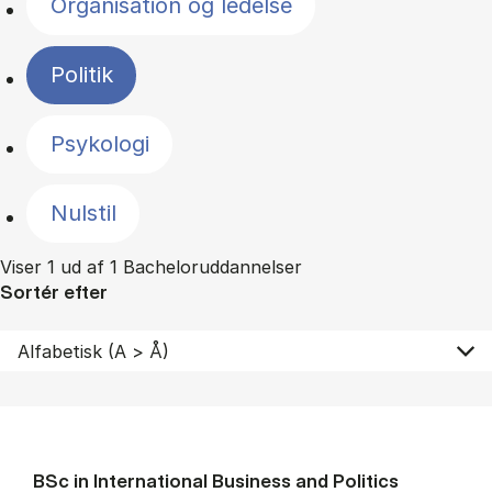
Organisation og ledelse
Politik
Psykologi
Nulstil
Viser 1 ud af 1 Bacheloruddannelser
Sortér efter
BSc in In­ter­na­tion­al Busi­ness and Polit­ics