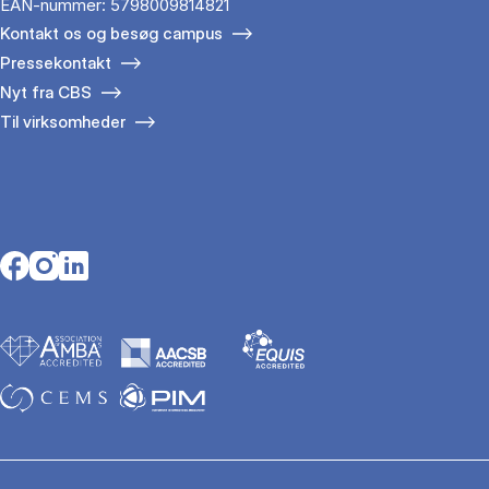
EAN-nummer: 5798009814821
Kontakt os og besøg campus
Pressekontakt
Nyt fra CBS
Til virksomheder
Opens in a new tab
Opens in a new tab
Opens in a new tab