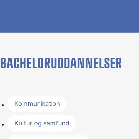
BACHELORUDDANNELSER
Filter by topics
Kommunikation
Kultur og samfund