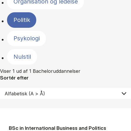
Organisation og ledelse
Politik
Psykologi
Nulstil
Viser 1 ud af 1 Bacheloruddannelser
Sortér efter
BSc in In­ter­na­tion­al Busi­ness and Polit­ics