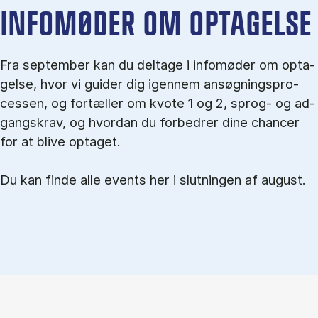
IN­FO­MØ­DER OM OP­TA­GEL­SE
Fra september kan du del­tage i in­fo­mø­der om op­ta­
gel­se, hvor vi gu­i­der dig igen­nem an­søg­nings­pro­
ces­sen, og for­tæl­ler om kvo­te 1 og 2, sprog- og ad­
gangs­krav, og hvordan du forbedrer dine chancer
for at blive optaget.
Du kan finde alle events her i slutningen af august.