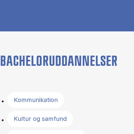
BACHELORUDDANNELSER
Filter by topics
Kommunikation
Kultur og samfund