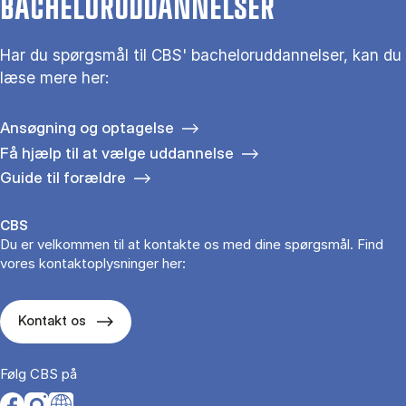
BACHELORUDDANNELSER
Har du spørgsmål til CBS' bacheloruddannelser, kan du
læse mere her:
Ansøgning og optagelse
Få hjælp til at vælge uddannelse
Guide til forældre
CBS
Du er velkommen til at kontakte os med dine spørgsmål. Find
vores kontaktoplysninger her:
Kontakt os
Følg CBS på
Opens in a new tab
Opens in a new tab
Opens in a new tab