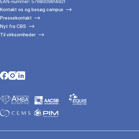
EAN-nummer: 5798009814821
Kontakt os og besøg campus
Pressekontakt
Nyt fra CBS
Til virksomheder
Opens in a new tab
Opens in a new tab
Opens in a new tab