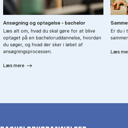
An­søg­ning og op­ta­gel­se - ba­chel­or
Sam­men
Læs alt om, hvad du skal gøre for at blive
Er du i 
optaget på en bacheloruddannelse, hvordan
sammenl
du søger, og hvad der sker i løbet af
ansøgningsprocessen.
Læs me
Læs mere