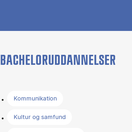
BACHELORUDDANNELSER
Filter by topics
Kommunikation
Kultur og samfund