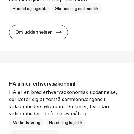
Handel og logistik
Økonomi og matematik
BSc in In­ter­na­tion­al Ship­ping a
Om uddannelsen
HA al­men erhvervs­økonomi
HA er en bred erhvervsøkonomisk uddannelse,
der lærer dig at forstå sammenhængene i
virksomheders økonomi. Du lærer, hvordan
virksomheder opnår deres mål og…
Markedsføring
Handel og logistik