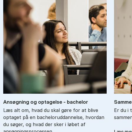
An­søg­ning og op­ta­gel­se - ba­chel­or
Sam­men
Læs alt om, hvad du skal gøre for at blive
Er du i 
optaget på en bacheloruddannelse, hvordan
sammenl
du søger, og hvad der sker i løbet af
ansøgningsprocessen.
Læs me