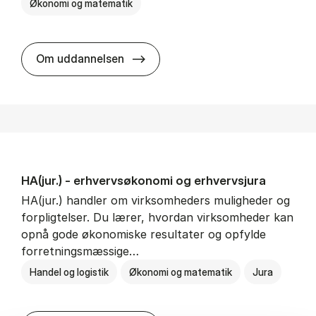
Økonomi og matematik
HA al­men erhvervs­økonomi
Om uddannelsen
HA(jur.) - erhvervs­økonomi og erhvervs­jura
HA(jur.) handler om virksomheders muligheder og
forpligtelser. Du lærer, hvordan virksomheder kan
opnå gode økonomiske resultater og opfylde
forretningsmæssige…
Handel og logistik
Økonomi og matematik
Jura