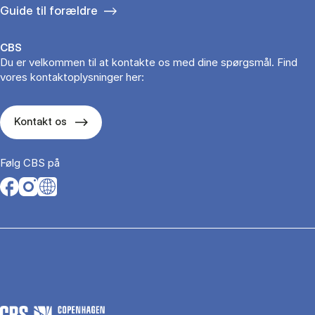
Guide til forældre
CBS
Du er velkommen til at kontakte os med dine spørgsmål. Find
vores kontaktoplysninger her:
Kontakt os
Følg CBS på
Opens in a new tab
Opens in a new tab
Opens in a new tab