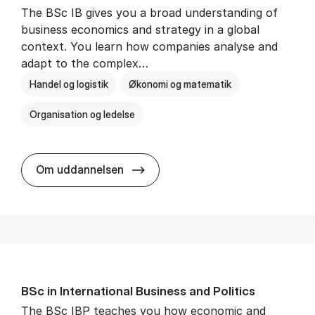
The BSc IB gives you a broad understanding of
business economics and strategy in a global
context. You learn how companies analyse and
adapt to the complex…
Handel og logistik
Økonomi og matematik
Organisation og ledelse
BSc in In­ter­na­tion­al Busi­ness
Om uddannelsen
BSc in In­ter­na­tion­al Busi­ness and Polit­ics
The BSc IBP teaches you how economic and