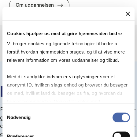
HA(jur.) - erhvervs­økonomi og er
Om uddannelsen
Cookies hjælper os med at gøre hjemmesiden bedre
Vi bruger cookies og lignende teknologier til bedre at
forstå hvordan hjemmesiden bruges, og til at vise mere
relevant information om vores uddannelser og tilbud.
Med dit samtykke indsamler vi oplysninger som et
anonymt ID, hvilken slags enhed og browser du besøger
IN­FO­MØ­DER OM OP­TA­GEL­SE
os med, hvilket land du besøger os fra, og hvordan du
bruger hjemmesiden. Nogle data deles med
Fra september kan du del­tage i in­fo­mø­der om op­ta­
tredjepartsværktøjer, som vi bruger til statistik og
Samtykkevalg
gel­se, hvor vi gu­i­der dig igen­nem an­søg­nings­pro­
Nødvendig
markedsføring. Du bestemmer selv - og kan altid trække
ces­sen, og for­tæl­ler om kvo­te 1 og 2, sprog- og ad­
dit samtykke tilbage via knappen nederst til højre.
gangs­krav, og hvordan du forbedrer dine chancer
Præferencer