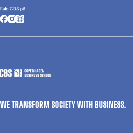
Følg CBS på
Opens in a new tab
Opens in a new tab
Opens in a new tab
WE TRANSFORM SOCIETY WITH BUSINESS.