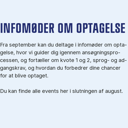
IN­FO­MØ­DER OM OP­TA­GEL­SE
Fra september kan du del­tage i in­fo­mø­der om op­ta­
gel­se, hvor vi gu­i­der dig igen­nem an­søg­nings­pro­
ces­sen, og for­tæl­ler om kvo­te 1 og 2, sprog- og ad­
gangs­krav, og hvordan du forbedrer dine chancer
for at blive optaget.
Du kan finde alle events her i slutningen af august.