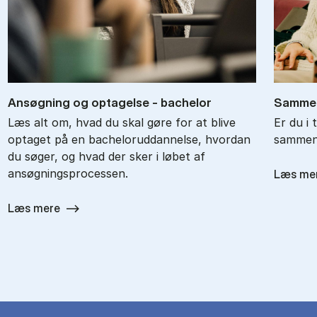
An­søg­ning og op­ta­gel­se - ba­chel­or
Sam­men
Læs alt om, hvad du skal gøre for at blive
Er du i 
optaget på en bacheloruddannelse, hvordan
sammenl
du søger, og hvad der sker i løbet af
ansøgningsprocessen.
Læs me
Læs mere