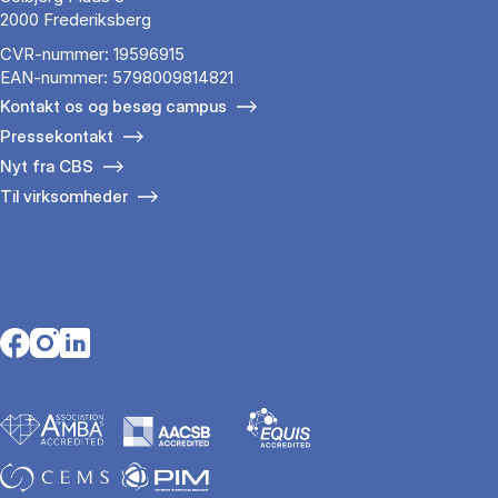
2000 Frederiksberg
CVR-nummer: 19596915
EAN-nummer: 5798009814821
Kontakt os og besøg campus
Pressekontakt
Nyt fra CBS
Til virksomheder
Opens in a new tab
Opens in a new tab
Opens in a new tab