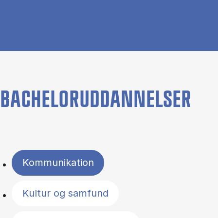
BACHELORUDDANNELSER
Filter by topics
Kommunikation
Kultur og samfund