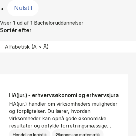
Nulstil
Viser 1 ud af 1 Bacheloruddannelser
Sortér efter
HA(jur.) - erhvervs­økonomi og erhvervs­jura
HA(jur.) handler om virksomheders muligheder
og forpligtelser. Du lærer, hvordan
virksomheder kan opnå gode økonomiske
resultater og opfylde forretningsmæssige…
Handel og logistik
Økonomi og matematik