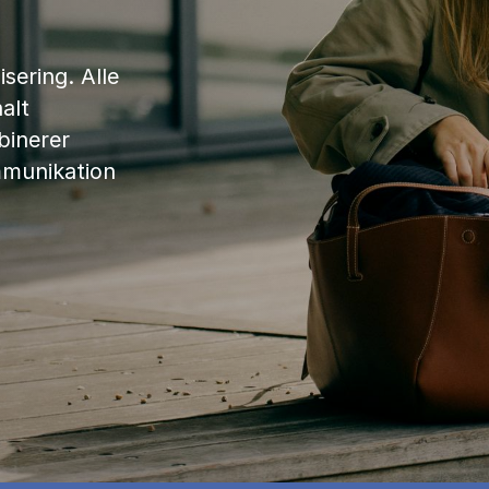
sering. Alle
alt
binerer
mmunikation