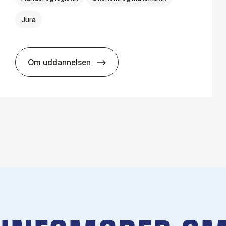
Jura
Om uddannelsen
HA(jur.) - erhvervs­økonomi og erhvervs­jura