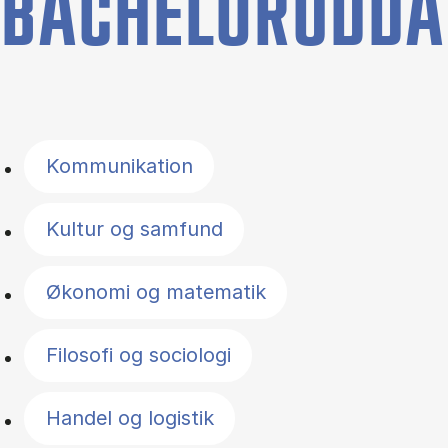
BACHELORUDDA
Filter by topics
Kommunikation
Kultur og samfund
Økonomi og matematik
Filosofi og sociologi
Handel og logistik