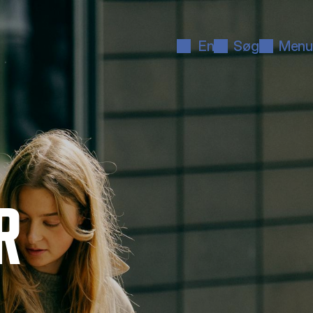
En
Søg
Menu
R