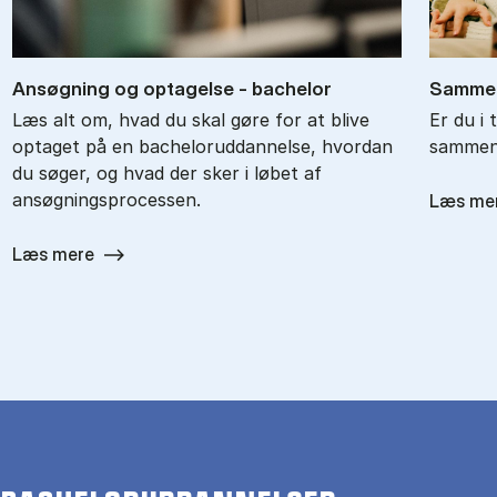
An­søg­ning og op­ta­gel­se - ba­chel­or
Sam­men
Læs alt om, hvad du skal gøre for at blive
Er du i 
optaget på en bacheloruddannelse, hvordan
sammenl
du søger, og hvad der sker i løbet af
ansøgningsprocessen.
Læs me
Læs mere