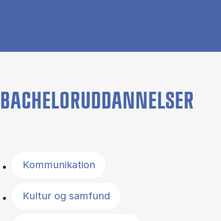
BACHELORUDDANNELSER
Filter by topics
Kommunikation
Kultur og samfund