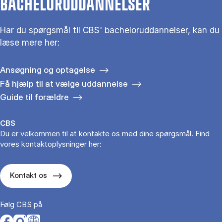
BACHELORUDDANNELSER
Har du spørgsmål til CBS' bacheloruddannelser, kan du
læse mere her:
Ansøgning og optagelse
Få hjælp til at vælge uddannelse
Guide til forældre
CBS
Du er velkommen til at kontakte os med dine spørgsmål. Find
vores kontaktoplysninger her:
Kontakt os
Følg CBS på
Opens in a new tab
Opens in a new tab
Opens in a new tab