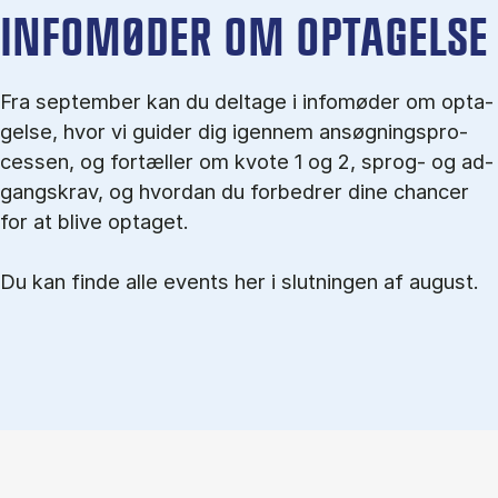
IN­FO­MØ­DER OM OP­TA­GEL­SE
Fra september kan du del­tage i in­fo­mø­der om op­ta­
gel­se, hvor vi gu­i­der dig igen­nem an­søg­nings­pro­
ces­sen, og for­tæl­ler om kvo­te 1 og 2, sprog- og ad­
gangs­krav, og hvordan du forbedrer dine chancer
for at blive optaget.
Du kan finde alle events her i slutningen af august.