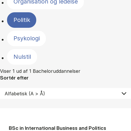
Organisation og ledelse
Politik
Psykologi
Nulstil
Viser 1 ud af 1 Bacheloruddannelser
Sortér efter
BSc in In­ter­na­tion­al Busi­ness and Polit­ics