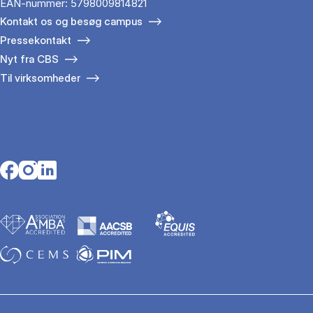
EAN-nummer: 5798009814821
Kontakt os og besøg campus
Pressekontakt
Nyt fra CBS
Til virksomheder
Opens in a new tab
Opens in a new tab
Opens in a new tab