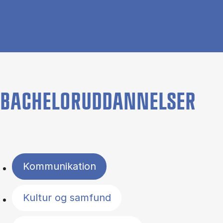
BACHELORUDDANNELSER
Filter by topics
Kommunikation
Kultur og samfund