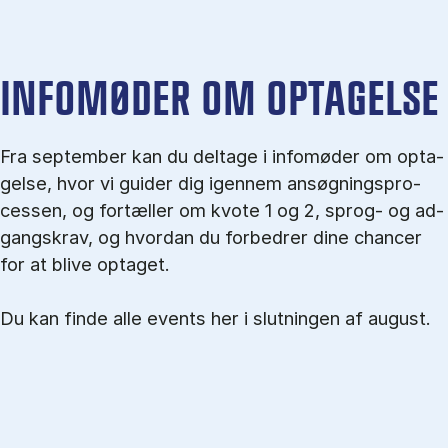
IN­FO­MØ­DER OM OP­TA­GEL­SE
Fra september kan du del­tage i in­fo­mø­der om op­ta­
gel­se, hvor vi gu­i­der dig igen­nem an­søg­nings­pro­
ces­sen, og for­tæl­ler om kvo­te 1 og 2, sprog- og ad­
gangs­krav, og hvordan du forbedrer dine chancer
for at blive optaget.
Du kan finde alle events her i slutningen af august.