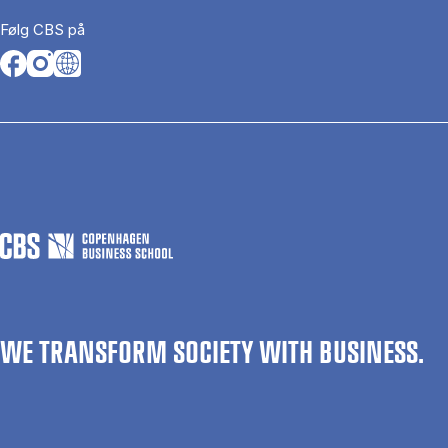
Følg CBS på
Opens in a new tab
Opens in a new tab
Opens in a new tab
WE TRANSFORM SOCIETY WITH BUSINESS.