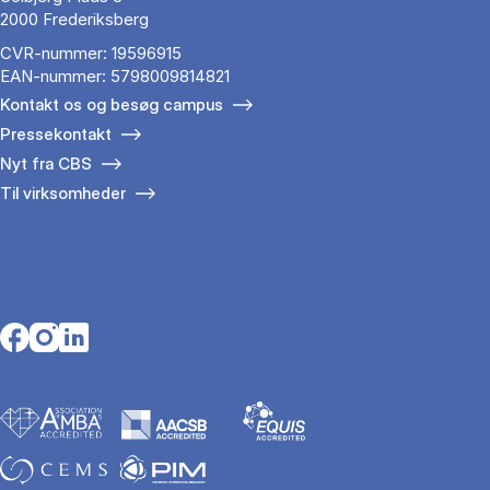
2000 Frederiksberg
CVR-nummer: 19596915
EAN-nummer: 5798009814821
Kontakt os og besøg campus
Pressekontakt
Nyt fra CBS
Til virksomheder
Opens in a new tab
Opens in a new tab
Opens in a new tab