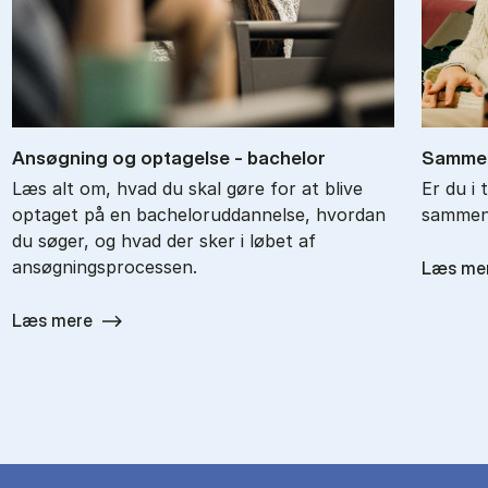
An­søg­ning og op­ta­gel­se - ba­chel­or
Sam­men
Læs alt om, hvad du skal gøre for at blive
Er du i 
optaget på en bacheloruddannelse, hvordan
sammenl
du søger, og hvad der sker i løbet af
ansøgningsprocessen.
Læs me
Læs mere