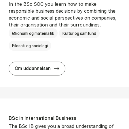
In the BSc SOC you learn how to make
responsible business decisions by combining the
economic and social perspectives on companies,
their organisation and their surroundings.
Økonomi og matematik
Kultur og samfund
Filosofi og sociologi
BSc in Busi­ness Ad­min­is­tra­tion 
Om uddannelsen
BSc in In­ter­na­tion­al Busi­ness
The BSc IB gives you a broad understanding of