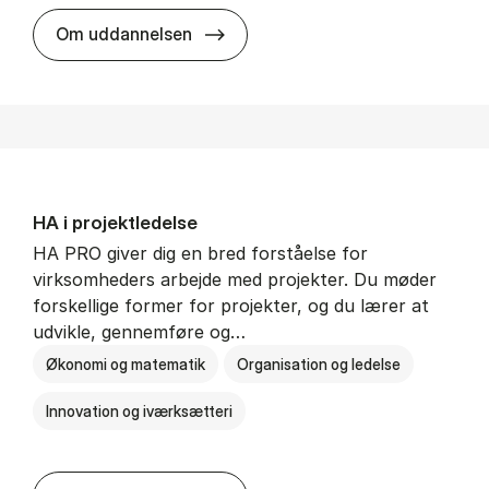
HA i mar­keds- og kul­tu­r­a­na­ly­se
Om uddannelsen
HA i pro­jekt­le­del­se
HA PRO giver dig en bred forståelse for
virksomheders arbejde med projekter. Du møder
forskellige former for projekter, og du lærer at
udvikle, gennemføre og…
Økonomi og matematik
Organisation og ledelse
Innovation og iværksætteri