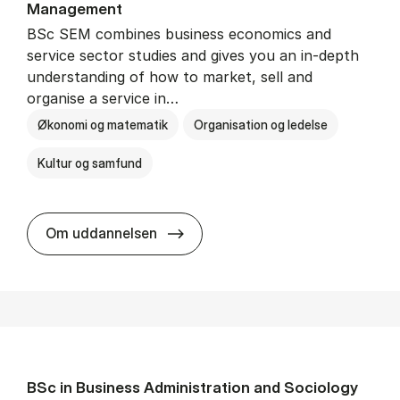
Man­age­ment
BSc SEM combines business economics and
service sector studies and gives you an in-depth
understanding of how to market, sell and
organise a service in…
Økonomi og matematik
Organisation og ledelse
Kultur og samfund
BSc in Busi­ness Ad­min­is­tra­tio
Om uddannelsen
BSc in Busi­ness Ad­min­is­tra­tion and So­ci­ology