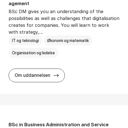
age­ment
BSc DM gives you an understanding of the
possibilities as well as challenges that digitalisation
creates for companies. You will learn to work
with strategy,…
IT og teknologi
Økonomi og matematik
Organisation og ledelse
BSc in Busi­ness Ad­min­is­tra­tion
Om uddannelsen
BSc in Busi­ness Ad­min­is­tra­tion and Ser­vice