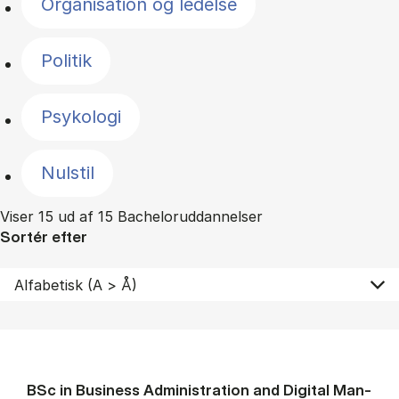
Organisation og ledelse
Politik
Psykologi
Nulstil
Viser 15 ud af 15 Bacheloruddannelser
Sortér efter
BSc in Busi­ness Ad­min­is­tra­tion and Di­git­al Man­