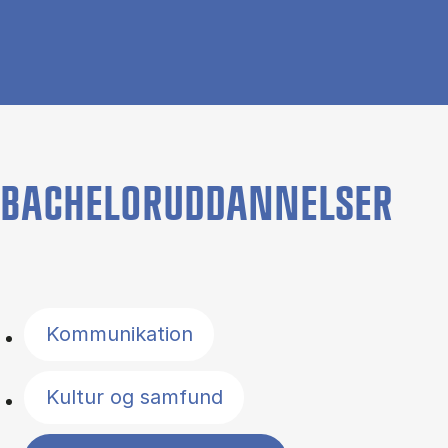
BACHELORUDDANNELSER
Filter by topics
Kommunikation
Kultur og samfund