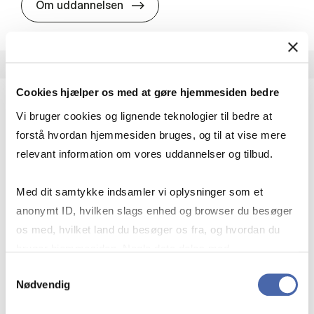
HA i pro­jekt­le­del­se
Om uddannelsen
Cookies hjælper os med at gøre hjemmesiden bedre
Vi bruger cookies og lignende teknologier til bedre at
HA(fil.) - erhvervs­økonomi og fi­lo­so­fi
forstå hvordan hjemmesiden bruges, og til at vise mere
HA(fil.) giver dig en forståelse af de udfordringer,
relevant information om vores uddannelser og tilbud.
virksomheder møder i vores komplekse verden.
Du lærer om virksomheders behov for økonomisk
Med dit samtykke indsamler vi oplysninger som et
effektivitet og…
anonymt ID, hvilken slags enhed og browser du besøger
Økonomi og matematik
Kultur og samfund
os med, hvilket land du besøger os fra, og hvordan du
Filosofi og sociologi
bruger hjemmesiden. Nogle data deles med
tredjepartsværktøjer, som vi bruger til statistik og
Samtykkevalg
Nødvendig
markedsføring. Du bestemmer selv - og kan altid trække
HA(fil.) - erhvervs­økonomi og fi­lo­
Om uddannelsen
dit samtykke tilbage via knappen nederst til højre.