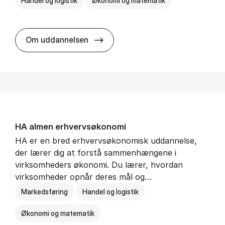
Handel og logistik
Økonomi og matematik
BSc in In­ter­na­tion­al Ship­ping a
Om uddannelsen
HA al­men erhvervs­økonomi
HA er en bred erhvervsøkonomisk uddannelse,
der lærer dig at forstå sammenhængene i
virksomheders økonomi. Du lærer, hvordan
virksomheder opnår deres mål og…
Markedsføring
Handel og logistik
Økonomi og matematik