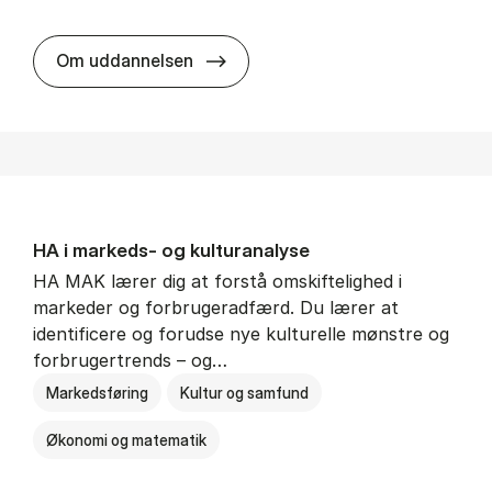
HA al­men erhvervs­økonomi
Om uddannelsen
HA i mar­keds- og kul­tu­r­a­na­ly­se
HA MAK lærer dig at forstå omskiftelighed i
markeder og forbrugeradfærd. Du lærer at
identificere og forudse nye kulturelle mønstre og
forbrugertrends – og…
Markedsføring
Kultur og samfund
Økonomi og matematik