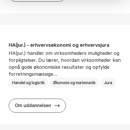
HA(jur.) - erhvervs­økonomi og erhvervs­jura
HA(jur.) handler om virksomheders muligheder og
forpligtelser. Du lærer, hvordan virksomheder kan
opnå gode økonomiske resultater og opfylde
forretningsmæssige…
Handel og logistik
Økonomi og matematik
Jura
HA(jur.) - erhvervs­økonomi og er
Om uddannelsen