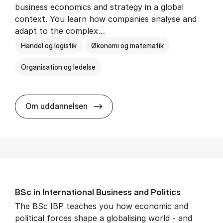
business economics and strategy in a global
context. You learn how companies analyse and
adapt to the complex…
Handel og logistik
Økonomi og matematik
Organisation og ledelse
BSc in In­ter­na­tion­al Busi­ness
Om uddannelsen
BSc in In­ter­na­tion­al Busi­ness and Polit­ics
The BSc IBP teaches you how economic and
political forces shape a globalising world - and