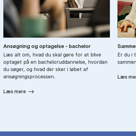
An­søg­ning og op­ta­gel­se - ba­chel­or
Sam­men
Læs alt om, hvad du skal gøre for at blive
Er du i 
optaget på en bacheloruddannelse, hvordan
sammenl
du søger, og hvad der sker i løbet af
ansøgningsprocessen.
Læs me
Læs mere