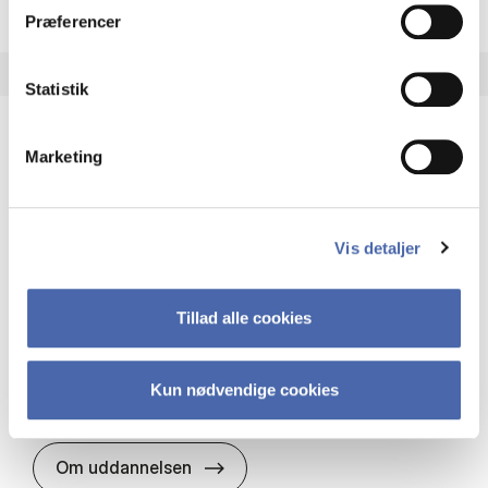
Præferencer
Statistik
Marketing
HA(it.) - erhvervs­økonomi og informations­
teknologi
HA(it.) giver dig en bred forståelse for
Vis detaljer
virksomheders muligheder og udfordringer inden
for it. Du får redskaber til at udvælge, udvikle og
implementere it…
Tillad alle cookies
IT og teknologi
Økonomi og matematik
Organisation og ledelse
Kun nødvendige cookies
HA(it.) - erhvervs­økonomi og in
Om uddannelsen