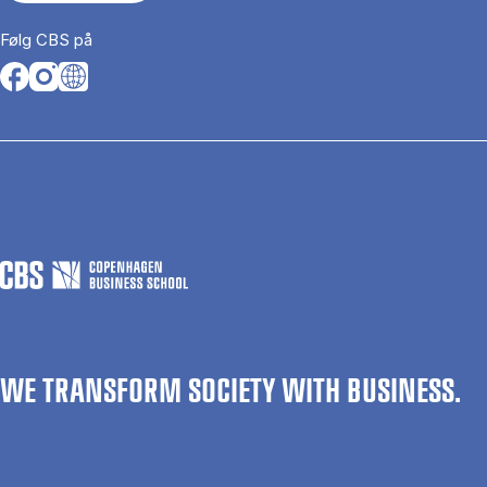
Følg CBS på
Opens in a new tab
Opens in a new tab
Opens in a new tab
WE TRANSFORM SOCIETY WITH BUSINESS.