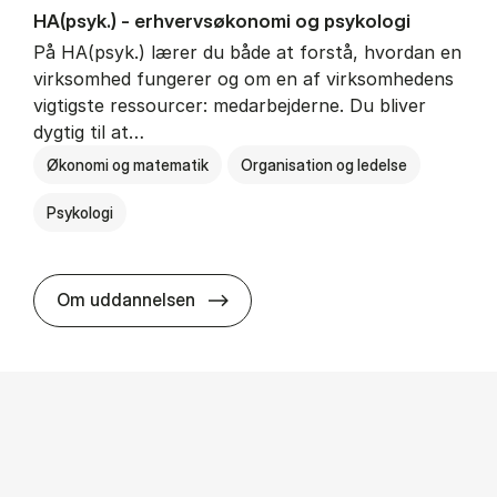
HA(psyk.) - erhvervs­økonomi og psy­ko­lo­gi
På HA(psyk.) lærer du både at forstå, hvordan en
virksomhed fungerer og om en af virksomhedens
vigtigste ressourcer: medarbejderne. Du bliver
dygtig til at…
Økonomi og matematik
Organisation og ledelse
Psykologi
HA(psyk.) - erhvervs­økonomi og ps
Om uddannelsen