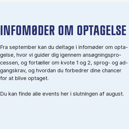
IN­FO­MØ­DER OM OP­TA­GEL­SE
Fra september kan du del­tage i in­fo­mø­der om op­ta­
gel­se, hvor vi gu­i­der dig igen­nem an­søg­nings­pro­
ces­sen, og for­tæl­ler om kvo­te 1 og 2, sprog- og ad­
gangs­krav, og hvordan du forbedrer dine chancer
for at blive optaget.
Du kan finde alle events her i slutningen af august.