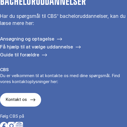
BACHELORUDDANNELSER
Har du spørgsmål til CBS' bacheloruddannelser, kan du
læse mere her:
Ansøgning og optagelse
Få hjælp til at vælge uddannelse
Guide til forældre
CBS
Du er velkommen til at kontakte os med dine spørgsmål. Find
vores kontaktoplysninger her:
Kontakt os
Følg CBS på
Opens in a new tab
Opens in a new tab
Opens in a new tab