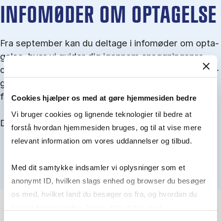
IN­FO­MØ­DER OM OP­TA­GEL­SE
Fra september kan du del­tage i in­fo­mø­der om op­ta­
gel­se, hvor vi gu­i­der dig igen­nem an­søg­nings­pro­
ces­sen, og for­tæl­ler om kvo­te 1 og 2, sprog- og ad­
gangs­krav, og hvordan du forbedrer dine chancer
for at blive optaget.
Cookies hjælper os med at gøre hjemmesiden bedre
Vi bruger cookies og lignende teknologier til bedre at
Du kan finde alle events her i slutningen af august.
forstå hvordan hjemmesiden bruges, og til at vise mere
relevant information om vores uddannelser og tilbud.
Med dit samtykke indsamler vi oplysninger som et
anonymt ID, hvilken slags enhed og browser du besøger
os med, hvilket land du besøger os fra, og hvordan du
bruger hjemmesiden. Nogle data deles med
tredjepartsværktøjer, som vi bruger til statistik og