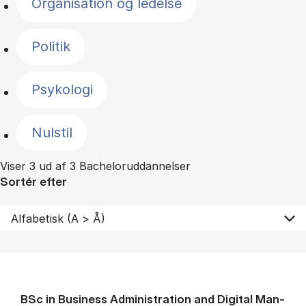
Organisation og ledelse
Politik
Psykologi
Nulstil
Viser 3 ud af 3 Bacheloruddannelser
Sortér efter
BSc in Busi­ness Ad­min­is­tra­tion and Di­git­al Man­