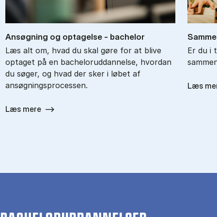
An­søg­ning og op­ta­gel­se - ba­chel­or
Sam­men
Læs alt om, hvad du skal gøre for at blive
Er du i 
optaget på en bacheloruddannelse, hvordan
sammenl
du søger, og hvad der sker i løbet af
ansøgningsprocessen.
Læs me
Læs mere