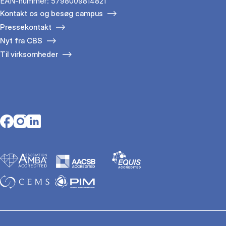
EAN-nummer: 5798009814821
Kontakt os og besøg campus
Pressekontakt
Nyt fra CBS
Til virksomheder
Opens in a new tab
Opens in a new tab
Opens in a new tab