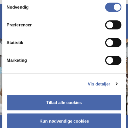
Samtykkevalg
Nødvendig
markedsføring. Du bestemmer selv - og kan altid trække
dit samtykke tilbage via knappen nederst til højre.
Præferencer
Statistik
Marketing
Vis detaljer
Tillad alle cookies
Kun nødvendige cookies