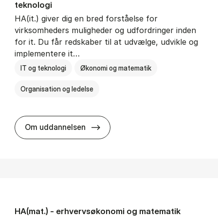
teknologi
HA(it.) giver dig en bred forståelse for
virksomheders muligheder og udfordringer inden
for it. Du får redskaber til at udvælge, udvikle og
implementere it…
IT og teknologi
Økonomi og matematik
Organisation og ledelse
HA(it.) - erhvervs­økonomi og in
Om uddannelsen
HA(mat.) - erhvervs­økonomi og ma­te­ma­tik