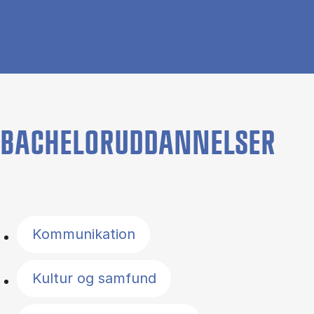
BACHELORUDDANNELSER
Filter by topics
Kommunikation
Kultur og samfund