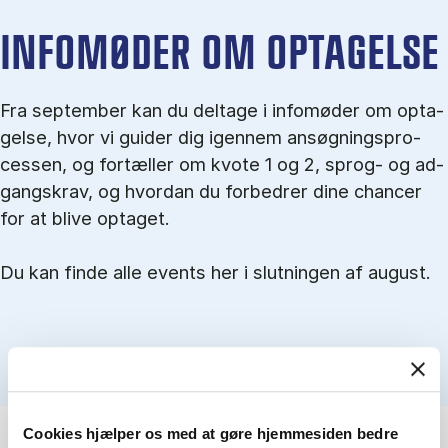
IN­FO­MØ­DER OM OP­TA­GEL­SE
Fra september kan du del­tage i in­fo­mø­der om op­ta­
gel­se, hvor vi gu­i­der dig igen­nem an­søg­nings­pro­
ces­sen, og for­tæl­ler om kvo­te 1 og 2, sprog- og ad­
gangs­krav, og hvordan du forbedrer dine chancer
for at blive optaget.
Du kan finde alle events her i slutningen af august.
Cookies hjælper os med at gøre hjemmesiden bedre