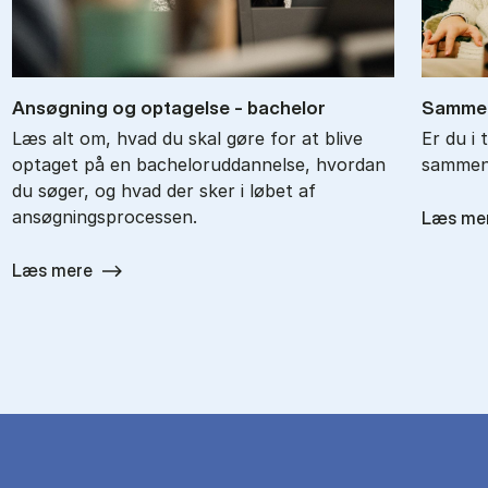
An­søg­ning og op­ta­gel­se - ba­chel­or
Sam­men
Læs alt om, hvad du skal gøre for at blive
Er du i 
optaget på en bacheloruddannelse, hvordan
sammenl
du søger, og hvad der sker i løbet af
ansøgningsprocessen.
Læs me
Læs mere