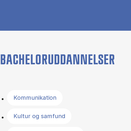
BACHELORUDDANNELSER
Filter by topics
Kommunikation
Kultur og samfund