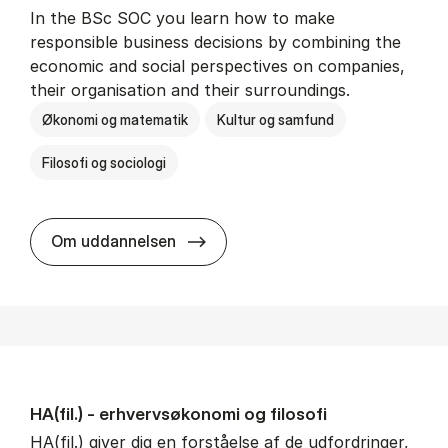
In the BSc SOC you learn how to make
responsible business decisions by combining the
economic and social perspectives on companies,
their organisation and their surroundings.
Økonomi og matematik
Kultur og samfund
Filosofi og sociologi
BSc in Busi­ness Ad­min­is­tra­tion 
Om uddannelsen
HA(fil.) - erhvervs­økonomi og fi­lo­so­fi
HA(fil.) giver dig en forståelse af de udfordringer,