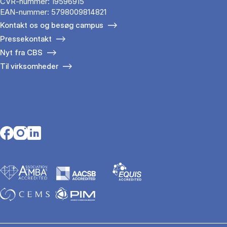
CVR-nummer: 19596915
EAN-nummer: 5798009814821
Kontakt os og besøg campus
Pressekontakt
Nyt fra CBS
Til virksomheder
Opens in a new tab
Opens in a new tab
Opens in a new tab