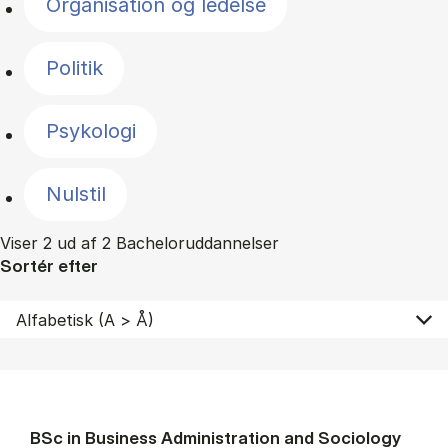
Organisation og ledelse
Politik
Psykologi
Nulstil
Viser 2 ud af 2 Bacheloruddannelser
Sortér efter
BSc in Busi­ness Ad­min­is­tra­tion and So­ci­ology