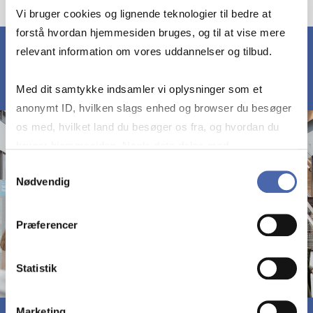
Vi bruger cookies og lignende teknologier til bedre at
forstå hvordan hjemmesiden bruges, og til at vise mere
relevant information om vores uddannelser og tilbud.
Med dit samtykke indsamler vi oplysninger som et
anonymt ID, hvilken slags enhed og browser du besøger
os med, hvilket land du besøger os fra, og hvordan du
bruger hjemmesiden. Nogle data deles med
tredjepartsværktøjer, som vi bruger til statistik og
Samtykkevalg
Nødvendig
markedsføring. Du bestemmer selv - og kan altid trække
dit samtykke tilbage via knappen nederst til højre.
Præferencer
Statistik
Marketing