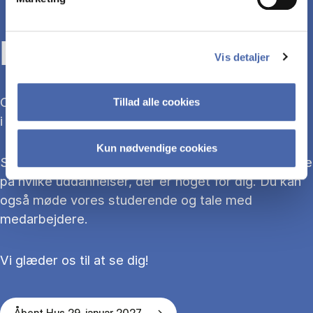
KOM TIL ÅBENT HUS
Vis detaljer
Overvejer du at søge ind på en bacheloruddannelse
Tillad alle cookies
i 2027?
Kun nødvendige cookies
Så kom med til Åbent Hus, hvor du kan blive klogere
på hvilke uddannelser, der er noget for dig. Du kan
også møde vores studerende og tale med
medarbejdere.
Vi glæder os til at se dig!
Åbent Hus 29. januar 2027