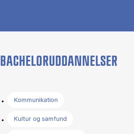
BACHELORUDDANNELSER
Filter by topics
Kommunikation
Kultur og samfund