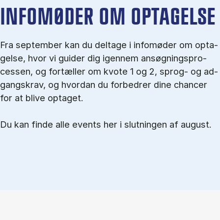
IN­FO­MØ­DER OM OP­TA­GEL­SE
Fra september kan du del­tage i in­fo­mø­der om op­ta­
gel­se, hvor vi gu­i­der dig igen­nem an­søg­nings­pro­
ces­sen, og for­tæl­ler om kvo­te 1 og 2, sprog- og ad­
gangs­krav, og hvordan du forbedrer dine chancer
for at blive optaget.
Du kan finde alle events her i slutningen af august.