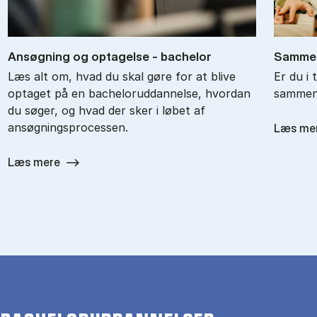
An­søg­ning og op­ta­gel­se - ba­chel­or
Sam­men
Læs alt om, hvad du skal gøre for at blive
Er du i 
optaget på en bacheloruddannelse, hvordan
sammenl
du søger, og hvad der sker i løbet af
ansøgningsprocessen.
Læs me
Læs mere