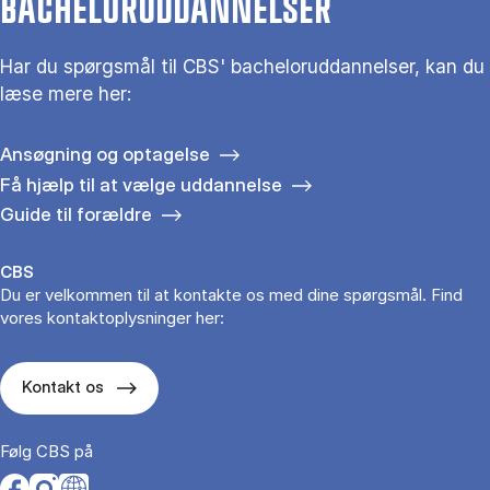
BACHELORUDDANNELSER
Har du spørgsmål til CBS' bacheloruddannelser, kan du
læse mere her:
Ansøgning og optagelse
Få hjælp til at vælge uddannelse
Guide til forældre
CBS
Du er velkommen til at kontakte os med dine spørgsmål. Find
vores kontaktoplysninger her:
Kontakt os
Følg CBS på
Opens in a new tab
Opens in a new tab
Opens in a new tab