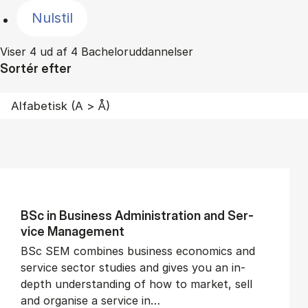
Nulstil
Viser 4 ud af 4 Bacheloruddannelser
Sortér efter
BSc in Busi­ness Ad­min­is­tra­tion and Ser­
vice Man­age­ment
BSc SEM combines business economics and
service sector studies and gives you an in-
depth understanding of how to market, sell
and organise a service in…