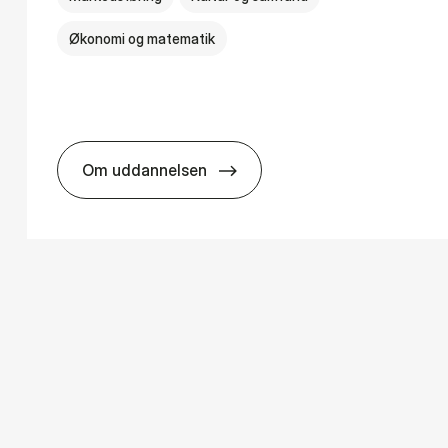
Økonomi og matematik
Om uddannelsen
­ology
HA i mar­keds- og kul­tu­r­a­na­ly­se