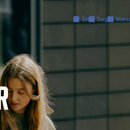
En
Søg
Menu
R