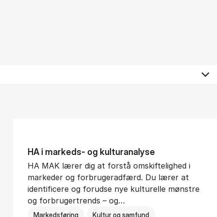
HA i mar­keds- og kul­tu­r­a­na­ly­se
HA MAK lærer dig at forstå omskiftelighed i
markeder og forbrugeradfærd. Du lærer at
identificere og forudse nye kulturelle mønstre
og forbrugertrends – og…
Markedsføring
Kultur og samfund