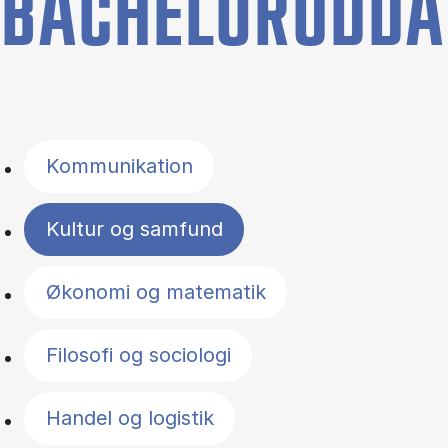
BACHELORUDDA
Filter by topics
Kommunikation
Kultur og samfund
Økonomi og matematik
Filosofi og sociologi
Handel og logistik