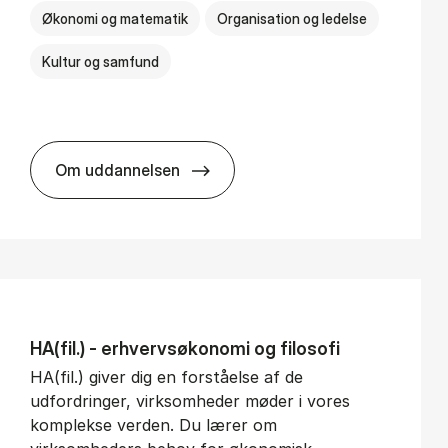
Økonomi og matematik
Organisation og ledelse
Kultur og samfund
Om uddannelsen
BSc in Busi­ness Ad­min­is­tra­tion and Ser­v
HA(fil.) - erhvervs­økonomi og fi­lo­so­fi
HA(fil.) giver dig en forståelse af de
udfordringer, virksomheder møder i vores
komplekse verden. Du lærer om