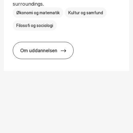
surroundings.
Økonomi og matematik
Kultur og samfund
Filosofi og sociologi
Om uddannelsen
ice Man­age­ment
BSc in Busi­ness Ad­min­is­tra­tion and So­ci