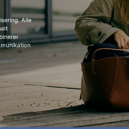
sering. Alle
alt
binerer
mmunikation