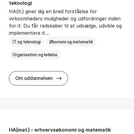
teknologi
HA(it.) giver dig en bred forståelse for
virksomheders muligheder og udfordringer inden
for it. Du får redskaber til at udvælge, udvikle og
implementere it…
IT og teknologi
Økonomi og matematik
Organisation og ledelse
HA(it.) - erhvervs­økonomi og in
Om uddannelsen
HA(mat.) - erhvervs­økonomi og ma­te­ma­tik