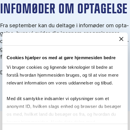
IN­FO­MØ­DER OM OP­TA­GEL­SE
Fra september kan du del­tage i in­fo­mø­der om op­ta­
gel­se, hvor vi gu­i­der dig igen­nem an­søg­nings­pro­
ces­sen, og for­tæl­ler om kvo­te 1 og 2, sprog- og ad­
gangs­krav, og hvordan du forbedrer dine chancer
for at blive optaget.
Cookies hjælper os med at gøre hjemmesiden bedre
Vi bruger cookies og lignende teknologier til bedre at
Du kan finde alle events her i slutningen af august.
forstå hvordan hjemmesiden bruges, og til at vise mere
relevant information om vores uddannelser og tilbud.
Med dit samtykke indsamler vi oplysninger som et
anonymt ID, hvilken slags enhed og browser du besøger
os med, hvilket land du besøger os fra, og hvordan du
bruger hjemmesiden. Nogle data deles med
tredjepartsværktøjer, som vi bruger til statistik og