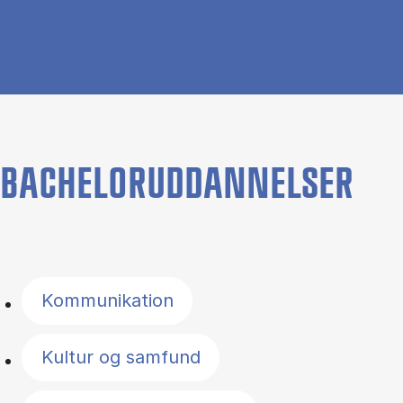
BACHELORUDDANNELSER
Filter by topics
Kommunikation
Kultur og samfund