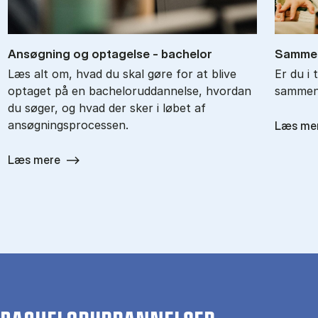
An­søg­ning og op­ta­gel­se - ba­chel­or
Sam­men
Læs alt om, hvad du skal gøre for at blive
Er du i 
optaget på en bacheloruddannelse, hvordan
sammenl
du søger, og hvad der sker i løbet af
ansøgningsprocessen.
Læs me
Læs mere