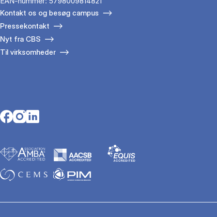
EAN-nummer: 5798009814821
Kontakt os og besøg campus
Pressekontakt
Nyt fra CBS
Til virksomheder
Opens in a new tab
Opens in a new tab
Opens in a new tab