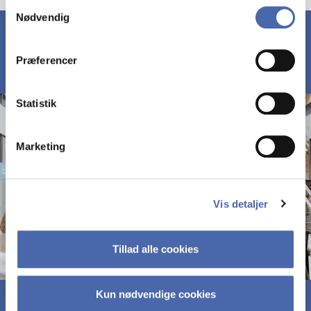
Samtykkevalg
Nødvendig
markedsføring. Du bestemmer selv - og kan altid trække
dit samtykke tilbage via knappen nederst til højre.
Præferencer
Statistik
Marketing
Vis detaljer
Tillad alle cookies
Kun nødvendige cookies