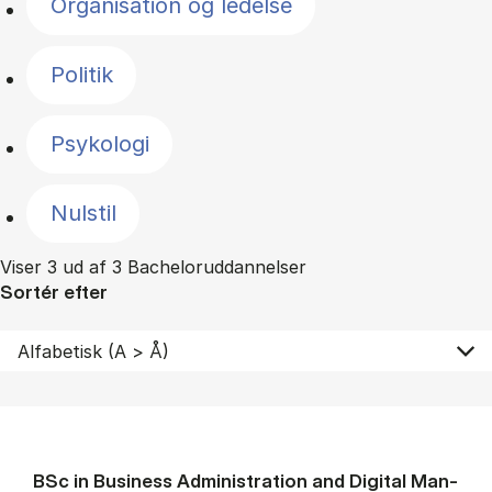
Organisation og ledelse
Politik
Psykologi
Nulstil
Viser 3 ud af 3 Bacheloruddannelser
Sortér efter
BSc in Busi­ness Ad­min­is­tra­tion and Di­git­al Man­