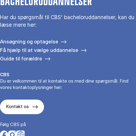
BACHELORUDDANNELSER
Har du spørgsmål til CBS' bacheloruddannelser, kan du
læse mere her:
Ansøgning og optagelse
Få hjælp til at vælge uddannelse
Guide til forældre
CBS
Du er velkommen til at kontakte os med dine spørgsmål. Find
vores kontaktoplysninger her:
Kontakt os
Følg CBS på
Opens in a new tab
Opens in a new tab
Opens in a new tab