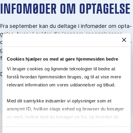
IN­FO­MØ­DER OM OP­TA­GEL­SE
Fra september kan du del­tage i in­fo­mø­der om op­ta­
gel­se, hvor vi gu­i­der dig igen­nem an­søg­nings­pro­
ces­sen, og for­tæl­ler om kvo­te 1 og 2, sprog- og ad­
gangs­krav, og hvordan du forbedrer dine chancer
for at blive optaget.
Cookies hjælper os med at gøre hjemmesiden bedre
Vi bruger cookies og lignende teknologier til bedre at
Du kan finde alle events her i slutningen af august.
forstå hvordan hjemmesiden bruges, og til at vise mere
relevant information om vores uddannelser og tilbud.
Med dit samtykke indsamler vi oplysninger som et
anonymt ID, hvilken slags enhed og browser du besøger
os med, hvilket land du besøger os fra, og hvordan du
bruger hjemmesiden. Nogle data deles med
tredjepartsværktøjer, som vi bruger til statistik og