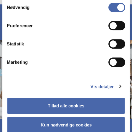
Samtykkevalg
Nødvendig
markedsføring. Du bestemmer selv - og kan altid trække
dit samtykke tilbage via knappen nederst til højre.
Præferencer
Statistik
Marketing
Vis detaljer
Tillad alle cookies
Kun nødvendige cookies