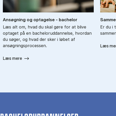
An­søg­ning og op­ta­gel­se - ba­chel­or
Sam­men
Læs alt om, hvad du skal gøre for at blive
Er du i 
optaget på en bacheloruddannelse, hvordan
sammenl
du søger, og hvad der sker i løbet af
ansøgningsprocessen.
Læs me
Læs mere