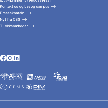
EAN-nummer: 5798009814821
Kontakt os og besøg campus
Pressekontakt
Nyt fra CBS
Til virksomheder
Opens in a new tab
Opens in a new tab
Opens in a new tab