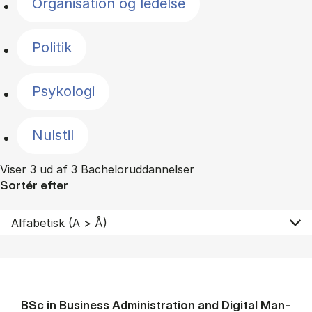
Organisation og ledelse
Politik
Psykologi
Nulstil
Viser 3 ud af 3 Bacheloruddannelser
Sortér efter
BSc in Busi­ness Ad­min­is­tra­tion and Di­git­al Man­