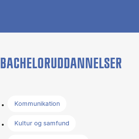
BACHELORUDDANNELSER
Filter by topics
Kommunikation
Kultur og samfund