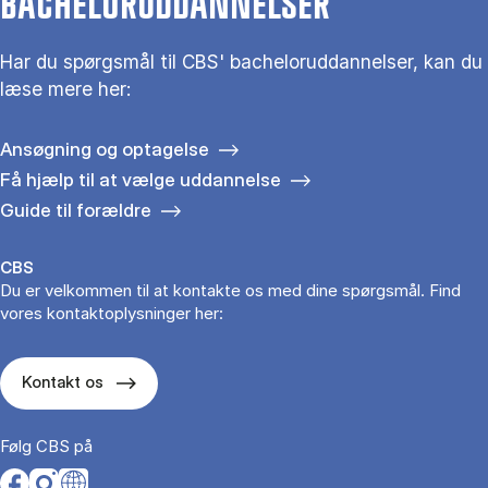
BACHELORUDDANNELSER
Har du spørgsmål til CBS' bacheloruddannelser, kan du
læse mere her:
Ansøgning og optagelse
Få hjælp til at vælge uddannelse
Guide til forældre
CBS
Du er velkommen til at kontakte os med dine spørgsmål. Find
vores kontaktoplysninger her:
Kontakt os
Følg CBS på
Opens in a new tab
Opens in a new tab
Opens in a new tab