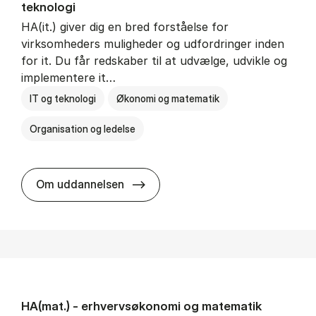
teknologi
HA(it.) giver dig en bred forståelse for
virksomheders muligheder og udfordringer inden
for it. Du får redskaber til at udvælge, udvikle og
implementere it…
IT og teknologi
Økonomi og matematik
Organisation og ledelse
HA(it.) - erhvervs­økonomi og in
Om uddannelsen
HA(mat.) - erhvervs­økonomi og ma­te­ma­tik