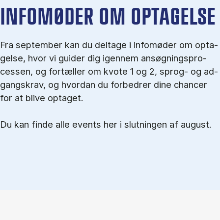
IN­FO­MØ­DER OM OP­TA­GEL­SE
Fra september kan du del­tage i in­fo­mø­der om op­ta­
gel­se, hvor vi gu­i­der dig igen­nem an­søg­nings­pro­
ces­sen, og for­tæl­ler om kvo­te 1 og 2, sprog- og ad­
gangs­krav, og hvordan du forbedrer dine chancer
for at blive optaget.
Du kan finde alle events her i slutningen af august.