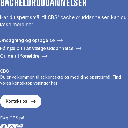
BACHELORUDDANNELSER
Har du spørgsmål til CBS' bacheloruddannelser, kan du
læse mere her:
Ansøgning og optagelse
Få hjælp til at vælge uddannelse
Guide til forældre
CBS
Du er velkommen til at kontakte os med dine spørgsmål. Find
vores kontaktoplysninger her:
Kontakt os
Følg CBS på
Opens in a new tab
Opens in a new tab
Opens in a new tab