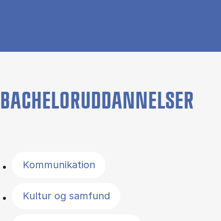
BACHELORUDDANNELSER
Filter by topics
Kommunikation
Kultur og samfund