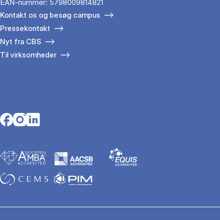
EAN-nummer: 5798009814821
Kontakt os og besøg campus
Pressekontakt
Nyt fra CBS
Til virksomheder
Opens in a new tab
Opens in a new tab
Opens in a new tab