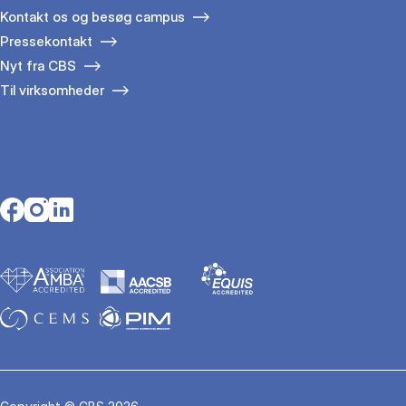
Kontakt os og besøg campus
Pressekontakt
Nyt fra CBS
Til virksomheder
Opens in a new tab
Opens in a new tab
Opens in a new tab