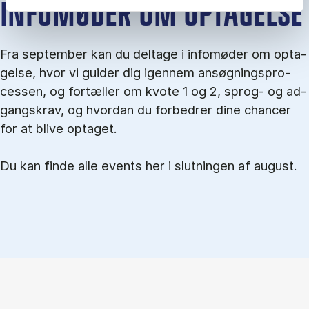
IN­FO­MØ­DER OM OP­TA­GEL­SE
Fra september kan du del­tage i in­fo­mø­der om op­ta­
gel­se, hvor vi gu­i­der dig igen­nem an­søg­nings­pro­
ces­sen, og for­tæl­ler om kvo­te 1 og 2, sprog- og ad­
gangs­krav, og hvordan du forbedrer dine chancer
for at blive optaget.
Du kan finde alle events her i slutningen af august.