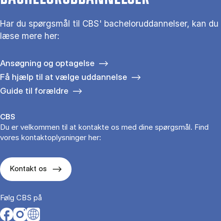
Har du spørgsmål til CBS' bacheloruddannelser, kan du
læse mere her:
Ansøgning og optagelse
Få hjælp til at vælge uddannelse
Guide til forældre
CBS
Du er velkommen til at kontakte os med dine spørgsmål. Find
vores kontaktoplysninger her:
Kontakt os
Følg CBS på
Opens in a new tab
Opens in a new tab
Opens in a new tab