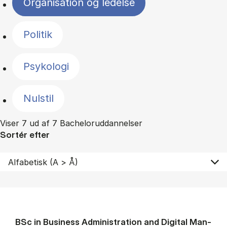
Organisation og ledelse
Politik
Psykologi
Nulstil
Viser 7 ud af 7 Bacheloruddannelser
Sortér efter
BSc in Busi­ness Ad­min­is­tra­tion and Di­git­al Man­