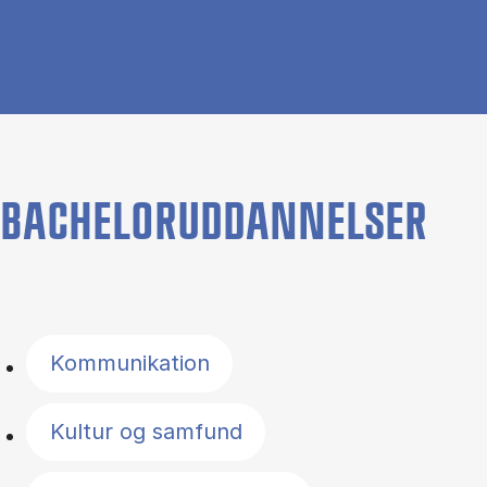
BACHELORUDDANNELSER
Filter by topics
Kommunikation
Kultur og samfund