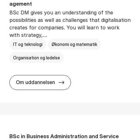
age­ment
BSc DM gives you an understanding of the
possibilities as well as challenges that digitalisation
creates for companies. You will learn to work
with strategy,…
IT og teknologi
Økonomi og matematik
Organisation og ledelse
BSc in Busi­ness Ad­min­is­tra­tion
Om uddannelsen
BSc in Busi­ness Ad­min­is­tra­tion and Ser­vice