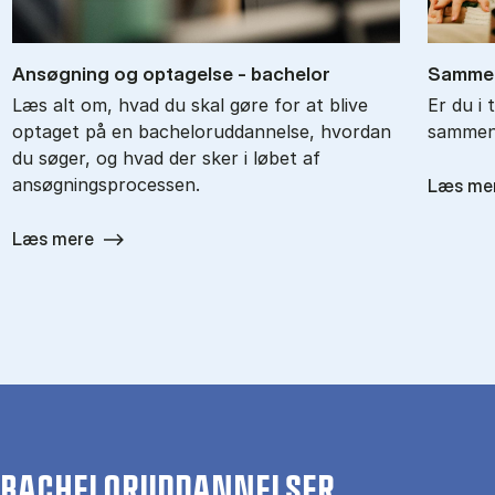
An­søg­ning og op­ta­gel­se - ba­chel­or
Sam­men
Læs alt om, hvad du skal gøre for at blive
Er du i 
optaget på en bacheloruddannelse, hvordan
sammenl
du søger, og hvad der sker i løbet af
ansøgningsprocessen.
Læs me
Læs mere
BACHELORUDDANNELSER