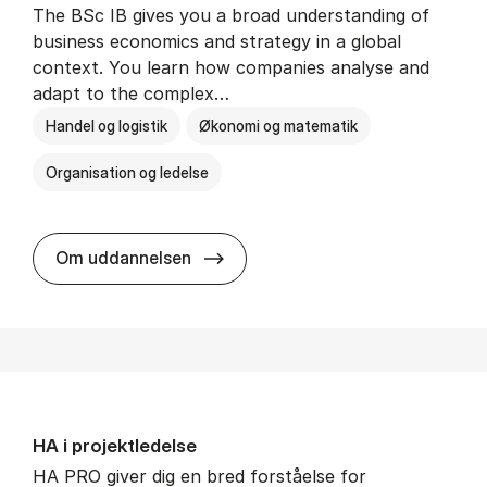
The BSc IB gives you a broad understanding of
business economics and strategy in a global
context. You learn how companies analyse and
adapt to the complex…
Handel og logistik
Økonomi og matematik
Organisation og ledelse
BSc in In­ter­na­tion­al Busi­ness
Om uddannelsen
HA i pro­jekt­le­del­se
HA PRO giver dig en bred forståelse for