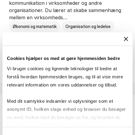
kommunikation i virksomheder og andre
organisationer. Du lærer at skabe sammenhæng
mellem en virksomheds…
Økonomi og matematik
Organisation og ledelse
Kommunikation
Cookies hjælper os med at gøre hjemmesiden bedre
HA(kom.) - erhvervs­økonomi og
Om uddannelsen
Vi bruger cookies og lignende teknologier til bedre at
forstå hvordan hjemmesiden bruges, og til at vise mere
relevant information om vores uddannelser og tilbud.
Med dit samtykke indsamler vi oplysninger som et
anonymt ID, hvilken slags enhed og browser du besøger
HA(psyk.) - erhvervs­økonomi og psy­ko­lo­gi
os med, hvilket land du besøger os fra, og hvordan du
På HA(psyk.) lærer du både at forstå, hvordan en
bruger hjemmesiden. Nogle data deles med
virksomhed fungerer og om en af virksomhedens
tredjepartsværktøjer, som vi bruger til statistik og
Samtykkevalg