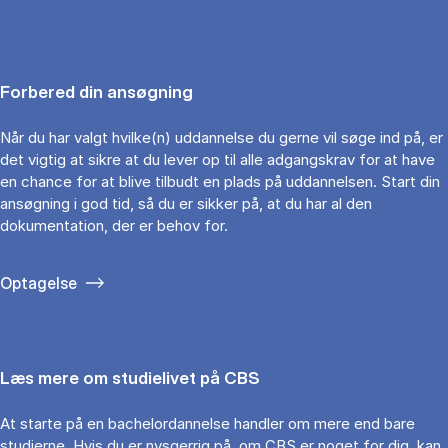
Forbered din ansøgning
Når du har valgt hvilke(n) uddannelse du gerne vil søge ind på, er
det vigtig at sikre at du lever op til alle adgangskrav for at have
en chance for at blive tilbudt en plads på uddannelsen. Start din
ansøgning i god tid, så du er sikker på, at du har al den
dokumentation, der er behov for.
Optagelse
Læs mere om studielivet på CBS
At starte på en bachelordannelse handler om mere end bare
studierne. Hvis du er nysgerrig på, om CBS er noget for dig, kan