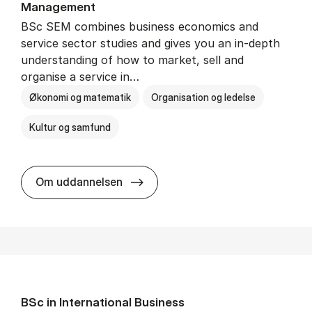
Man­age­ment
BSc SEM combines business economics and
service sector studies and gives you an in-depth
understanding of how to market, sell and
organise a service in…
Økonomi og matematik
Organisation og ledelse
Kultur og samfund
BSc in Busi­ness Ad­min­is­tra­tio
Om uddannelsen
BSc in In­ter­na­tion­al Busi­ness