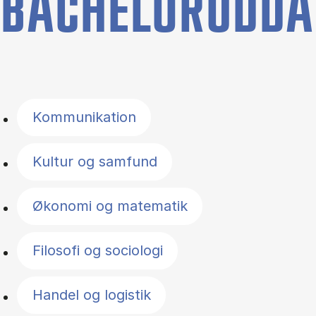
BACHELORUDDA
Filter by topics
Kommunikation
Kultur og samfund
Økonomi og matematik
Filosofi og sociologi
Handel og logistik