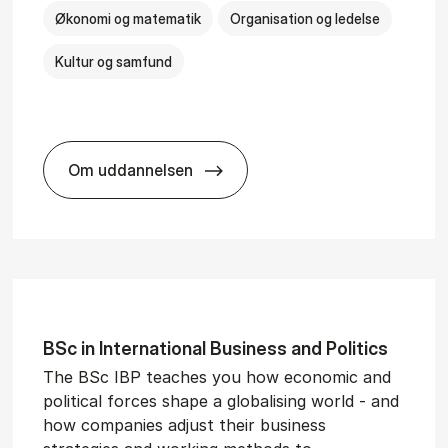
Økonomi og matematik
Organisation og ledelse
Kultur og samfund
Om uddannelsen
­al Man­age­ment
BSc in Busi­ness Ad­min­is­tra­tion and Ser
BSc in In­ter­na­tion­al Busi­ness and Polit­ics
The BSc IBP teaches you how economic and
political forces shape a globalising world - and
how companies adjust their business