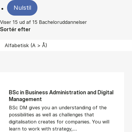
Nulstil
Viser 15 ud af 15 Bacheloruddannelser
Sortér efter
BSc in Busi­ness Ad­min­is­tra­tion and Di­git­al
Man­age­ment
BSc DM gives you an understanding of the
possibilities as well as challenges that
digitalisation creates for companies. You will
learn to work with strategy,…