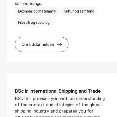
surroundings.
Økonomi og matematik
Kultur og samfund
Filosofi og sociologi
Om uddannelsen
­vice Man­age­ment
BSc in Busi­ness Ad­min­is­tra­tion and So­
BSc in In­ter­na­tion­al Ship­ping and Trade
BSc IST provides you with an understanding
of the context and strategies of the global
shipping industry and prepares you for