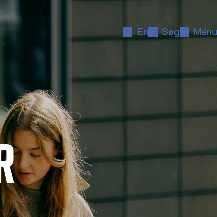
En
Søg
Menu
R