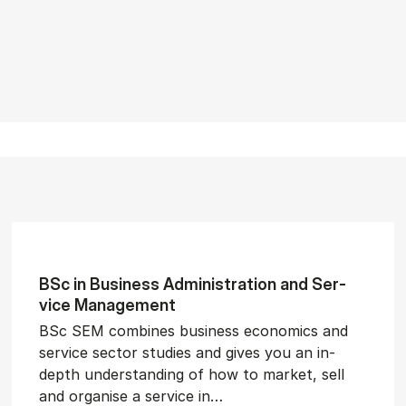
BSc in Busi­ness Ad­min­is­tra­tion and Ser­
vice Man­age­ment
BSc SEM combines business economics and
service sector studies and gives you an in-
depth understanding of how to market, sell
and organise a service in…