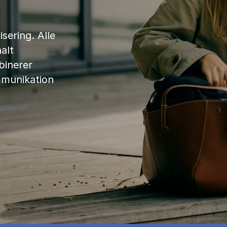
sering. Alle
alt
binerer
mmunikation