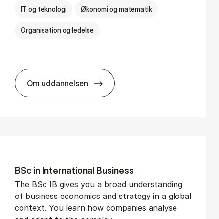
IT og teknologi
Økonomi og matematik
Organisation og ledelse
Om uddannelsen
BSc in Busi­ness Ad­min­is­tra­tion and Di­git
BSc in In­ter­na­tion­al Busi­ness
The BSc IB gives you a broad understanding
of business economics and strategy in a global
context. You learn how companies analyse